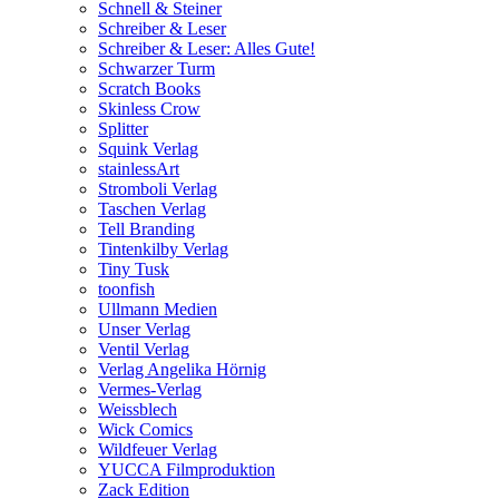
Schnell & Steiner
Schreiber & Leser
Schreiber & Leser: Alles Gute!
Schwarzer Turm
Scratch Books
Skinless Crow
Splitter
Squink Verlag
stainlessArt
Stromboli Verlag
Taschen Verlag
Tell Branding
Tintenkilby Verlag
Tiny Tusk
toonfish
Ullmann Medien
Unser Verlag
Ventil Verlag
Verlag Angelika Hörnig
Vermes-Verlag
Weissblech
Wick Comics
Wildfeuer Verlag
YUCCA Filmproduktion
Zack Edition