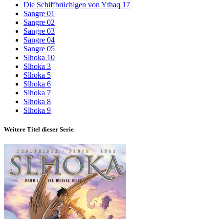
Die Schiffbrüchigen von Ythaq 17
Sangre 01
Sangre 02
Sangre 03
Sangre 04
Sangre 05
Slhoka 10
Slhoka 3
Slhoka 5
Slhoka 6
Slhoka 7
Slhoka 8
Slhoka 9
Weitere Titel dieser Serie