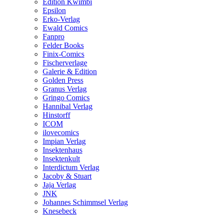
Edition Kwimbi
Epsilon
Erko-Verlag
Ewald Comics
Fanpro
Felder Books
Finix-Comics
Fischerverlage
Galerie & Edition
Golden Press
Granus Verlag
Gringo Comics
Hannibal Verlag
Hinstorff
ICOM
ilovecomics
Impian Verlag
Insektenhaus
Insektenkult
Interdictum Verlag
Jacoby & Stuart
Jaja Verlag
JNK
Johannes Schimmsel Verlag
Knesebeck