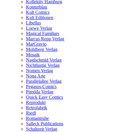
Kollektiv Hamburg
Konturblau
Kult Comics
Kult Editionen
Libellus
Loewe Verlag
Magical Familiars
Marcus Repp Verlag
MarGravio
Mohlberg Verlag
Mosaik
Naglschmid Verlag
Nichtlustig Verlag
Nomen Verlag
Nona Arte
Parallelallee Verlag
Pegasos-Comics
Piredda Verlag
Quick Easy Comics
Reprodukt
Retrofabrik
Riedl
Romantruhe
Salleck Publications
Schaltzeit Verlag