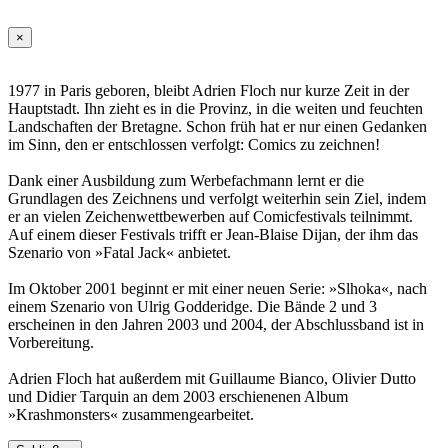
×
1977 in Paris geboren, bleibt Adrien Floch nur kurze Zeit in der
Hauptstadt. Ihn zieht es in die Provinz, in die weiten und feuchten
Landschaften der Bretagne. Schon früh hat er nur einen Gedanken
im Sinn, den er entschlossen verfolgt: Comics zu zeichnen!
Dank einer Ausbildung zum Werbefachmann lernt er die
Grundlagen des Zeichnens und verfolgt weiterhin sein Ziel, indem
er an vielen Zeichenwettbewerben auf Comicfestivals teilnimmt.
Auf einem dieser Festivals trifft er Jean-Blaise Dijan, der ihm das
Szenario von »Fatal Jack« anbietet.
Im Oktober 2001 beginnt er mit einer neuen Serie: »Slhoka«, nach
einem Szenario von Ulrig Godderidge. Die Bände 2 und 3
erscheinen in den Jahren 2003 und 2004, der Abschlussband ist in
Vorbereitung.
Adrien Floch hat außerdem mit Guillaume Bianco, Olivier Dutto
und Didier Tarquin an dem 2003 erschienenen Album
»Krashmonsters« zusammengearbeitet.