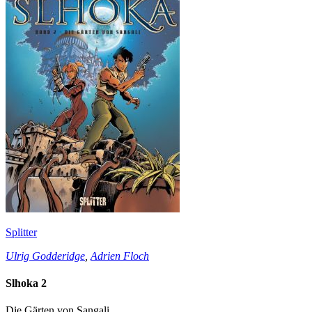
Splitter
Ulrig Godderidge
,
Adrien Floch
Slhoka 2
Die Gärten von Sangali