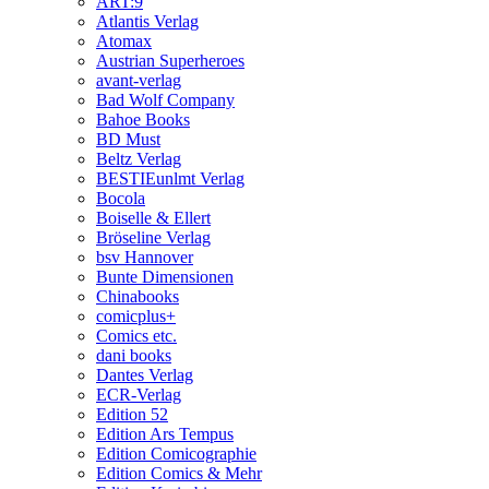
ART:9
Atlantis Verlag
Atomax
Austrian Superheroes
avant-verlag
Bad Wolf Company
Bahoe Books
BD Must
Beltz Verlag
BESTIEunlmt Verlag
Bocola
Boiselle & Ellert
Bröseline Verlag
bsv Hannover
Bunte Dimensionen
Chinabooks
comicplus+
Comics etc.
dani books
Dantes Verlag
ECR-Verlag
Edition 52
Edition Ars Tempus
Edition Comicographie
Edition Comics & Mehr