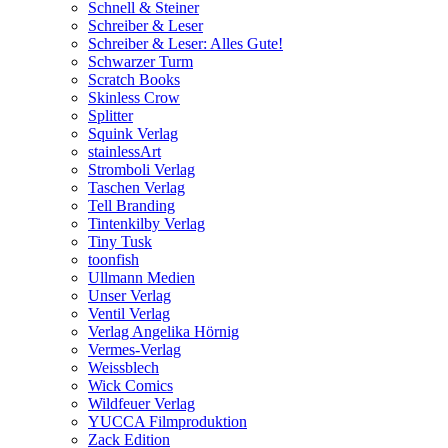
Schnell & Steiner
Schreiber & Leser
Schreiber & Leser: Alles Gute!
Schwarzer Turm
Scratch Books
Skinless Crow
Splitter
Squink Verlag
stainlessArt
Stromboli Verlag
Taschen Verlag
Tell Branding
Tintenkilby Verlag
Tiny Tusk
toonfish
Ullmann Medien
Unser Verlag
Ventil Verlag
Verlag Angelika Hörnig
Vermes-Verlag
Weissblech
Wick Comics
Wildfeuer Verlag
YUCCA Filmproduktion
Zack Edition