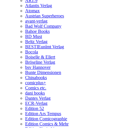
ART:9
Atlantis Verlag
Atomax
Austrian Superheroes
avant-verlag
Bad Wolf Company
Bahoe Books
BD Must
Beltz Verlag
BESTIEunlmt Verlag
Bocola
Boiselle & Ellert
Bröseline Verlag
bsv Hannover
Bunte Dimensionen
Chinabooks
comicplus+
Comics etc.
dani books
Dantes Verlag
ECR-Verlag
Edition 52
Edition Ars Tempus
Edition Comicographie
Edition Comics & Mehr