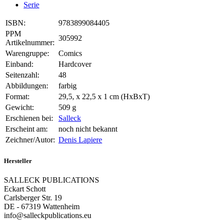
Serie
ISBN:
9783899084405
PPM
305992
Artikelnummer:
Warengruppe:
Comics
Einband:
Hardcover
Seitenzahl:
48
Abbildungen:
farbig
Format:
29,5, x 22,5 x 1 cm (HxBxT)
Gewicht:
509 g
Erschienen bei:
Salleck
Erscheint am:
noch nicht bekannt
Zeichner/Autor:
Denis Lapiere
Hersteller
SALLECK PUBLICATIONS
Eckart Schott
Carlsberger Str. 19
DE - 67319 Wattenheim
info@salleckpublications.eu