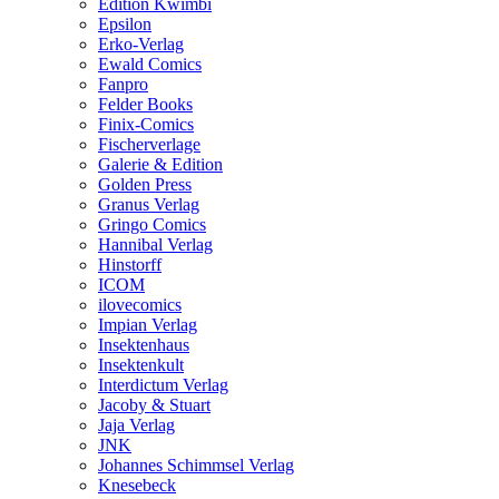
Edition Kwimbi
Epsilon
Erko-Verlag
Ewald Comics
Fanpro
Felder Books
Finix-Comics
Fischerverlage
Galerie & Edition
Golden Press
Granus Verlag
Gringo Comics
Hannibal Verlag
Hinstorff
ICOM
ilovecomics
Impian Verlag
Insektenhaus
Insektenkult
Interdictum Verlag
Jacoby & Stuart
Jaja Verlag
JNK
Johannes Schimmsel Verlag
Knesebeck