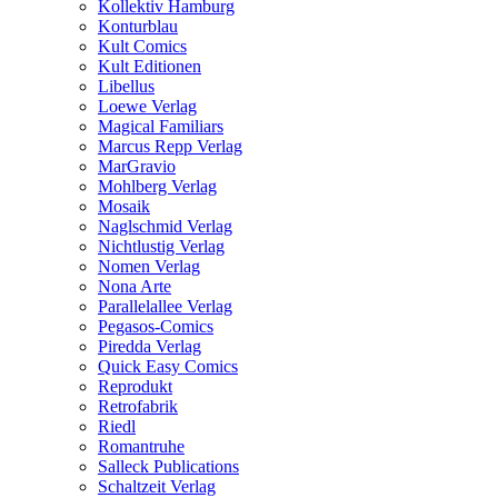
Kollektiv Hamburg
Konturblau
Kult Comics
Kult Editionen
Libellus
Loewe Verlag
Magical Familiars
Marcus Repp Verlag
MarGravio
Mohlberg Verlag
Mosaik
Naglschmid Verlag
Nichtlustig Verlag
Nomen Verlag
Nona Arte
Parallelallee Verlag
Pegasos-Comics
Piredda Verlag
Quick Easy Comics
Reprodukt
Retrofabrik
Riedl
Romantruhe
Salleck Publications
Schaltzeit Verlag