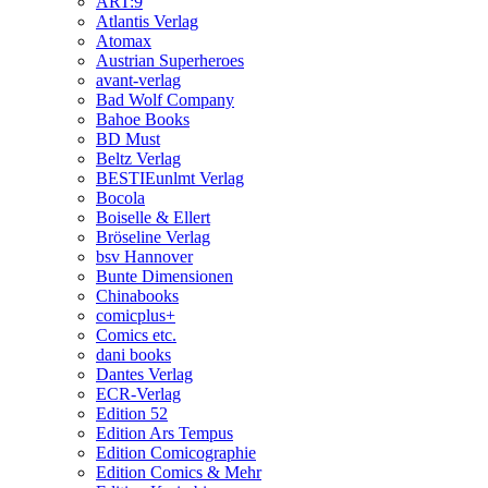
ART:9
Atlantis Verlag
Atomax
Austrian Superheroes
avant-verlag
Bad Wolf Company
Bahoe Books
BD Must
Beltz Verlag
BESTIEunlmt Verlag
Bocola
Boiselle & Ellert
Bröseline Verlag
bsv Hannover
Bunte Dimensionen
Chinabooks
comicplus+
Comics etc.
dani books
Dantes Verlag
ECR-Verlag
Edition 52
Edition Ars Tempus
Edition Comicographie
Edition Comics & Mehr