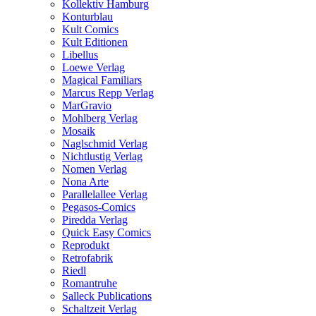
Kollektiv Hamburg
Konturblau
Kult Comics
Kult Editionen
Libellus
Loewe Verlag
Magical Familiars
Marcus Repp Verlag
MarGravio
Mohlberg Verlag
Mosaik
Naglschmid Verlag
Nichtlustig Verlag
Nomen Verlag
Nona Arte
Parallelallee Verlag
Pegasos-Comics
Piredda Verlag
Quick Easy Comics
Reprodukt
Retrofabrik
Riedl
Romantruhe
Salleck Publications
Schaltzeit Verlag