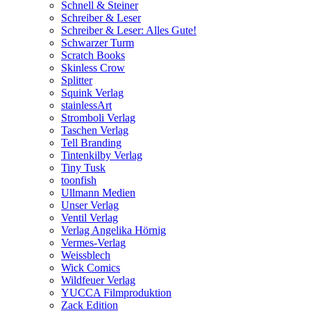
Schnell & Steiner
Schreiber & Leser
Schreiber & Leser: Alles Gute!
Schwarzer Turm
Scratch Books
Skinless Crow
Splitter
Squink Verlag
stainlessArt
Stromboli Verlag
Taschen Verlag
Tell Branding
Tintenkilby Verlag
Tiny Tusk
toonfish
Ullmann Medien
Unser Verlag
Ventil Verlag
Verlag Angelika Hörnig
Vermes-Verlag
Weissblech
Wick Comics
Wildfeuer Verlag
YUCCA Filmproduktion
Zack Edition