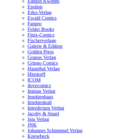
Edition Kwimbi
Epsilon
Erko-Verlag
Ewald Comics
Fanpro
Felder Books
Finix-Comics
Fischerverlage
Galerie & Edition
Golden Press
Granus Verlag
Gringo Comics
Hannibal Verlag
Hinstorff
ICOM
ilovecomics
Impian Verlag
Insektenhaus
Insektenkult
Interdictum Verlag
Jacoby & Stuart
Jaja Verlag
JNK
Johannes Schimmsel Verlag
Knesebeck