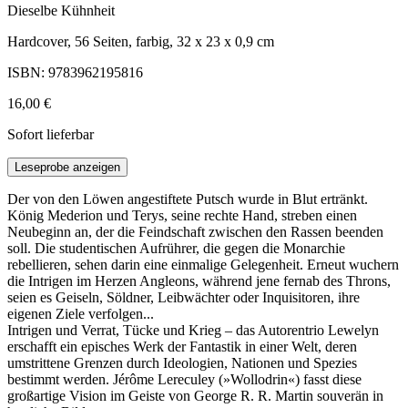
Dieselbe Kühnheit
Hardcover, 56 Seiten, farbig, 32 x 23 x 0,9 cm
ISBN: 9783962195816
16,00 €
Sofort lieferbar
Leseprobe anzeigen
Der von den Löwen angestiftete Putsch wurde in Blut ertränkt.
König Mederion und Terys, seine rechte Hand, streben einen
Neubeginn an, der die Feindschaft zwischen den Rassen beenden
soll. Die studentischen Aufrührer, die gegen die Monarchie
rebellieren, sehen darin eine einmalige Gelegenheit. Erneut wuchern
die Intrigen im Herzen Angleons, während jene fernab des Throns,
seien es Geiseln, Söldner, Leibwächter oder Inquisitoren, ihre
eigenen Ziele verfolgen...
Intrigen und Verrat, Tücke und Krieg – das Autorentrio Lewelyn
erschafft ein episches Werk der Fantastik in einer Welt, deren
umstrittene Grenzen durch Ideologien, Nationen und Spezies
bestimmt werden. Jérôme Lereculey (»Wollodrin«) fasst diese
großartige Vision im Geiste von George R. R. Martin souverän in