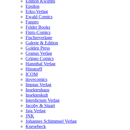
Edition Kwimbi
Epsilon
Erko-Verlag
Ewald Comics
Fanpro
Felder Books
Finix-Comics
Fischerverlage
Galerie & Edition
Golden Press
Granus Verlag
Gringo Comics
Hannibal Verlag
Hinstorff
ICOM
ilovecomics
Impian Verlag
Insektenhaus
Insektenkult
Interdictum Verlag
Jacoby & Stuart
Jaja Verlag
JNK
Johannes Schimmsel Verlag
Knesebeck