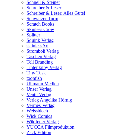
Schnell & Steiner
Schreiber & Leser
Schreiber & Leser: Alles Gute!
Schwarzer Turm
Scratch Books
Skinless Crow
Splitter
Squink Verlag
stainlessArt
Stromboli Verlag
Taschen Verlag
Tell Branding
Tintenkilby Verlag
Tiny Tusk
toonfish
Ullmann Medien
Unser Verlag
Ventil Verlag
Verlag Angelika Hörnig
Vermes-Verlag
Weissblech
Wick Comics
Wildfeuer Verlag
YUCCA Filmproduktion
Zack Edition