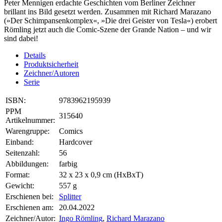
Peter Mennigen erdachte Geschichten vom Berliner Zeichner
brillant ins Bild gesetzt werden. Zusammen mit Richard Marazano
(»Der Schimpansenkomplex«, »Die drei Geister von Tesla«) erobert
Römling jetzt auch die Comic-Szene der Grande Nation – und wir
sind dabei!
Details
Produktsicherheit
Zeichner/Autoren
Serie
ISBN:
9783962195939
PPM
315640
Artikelnummer:
Warengruppe:
Comics
Einband:
Hardcover
Seitenzahl:
56
Abbildungen:
farbig
Format:
32 x 23 x 0,9 cm (HxBxT)
Gewicht:
557 g
Erschienen bei:
Splitter
Erschienen am:
20.04.2022
Zeichner/Autor:
Ingo Römling
,
Richard Marazano