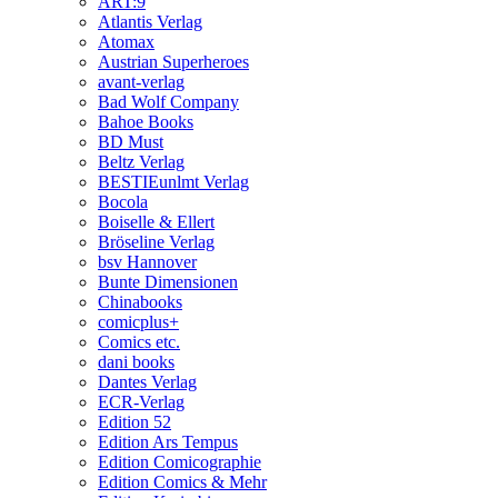
ART:9
Atlantis Verlag
Atomax
Austrian Superheroes
avant-verlag
Bad Wolf Company
Bahoe Books
BD Must
Beltz Verlag
BESTIEunlmt Verlag
Bocola
Boiselle & Ellert
Bröseline Verlag
bsv Hannover
Bunte Dimensionen
Chinabooks
comicplus+
Comics etc.
dani books
Dantes Verlag
ECR-Verlag
Edition 52
Edition Ars Tempus
Edition Comicographie
Edition Comics & Mehr