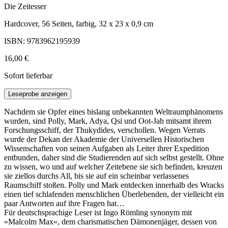
Die Zeitesser
Hardcover, 56 Seiten, farbig, 32 x 23 x 0,9 cm
ISBN: 9783962195939
16,00 €
Sofort lieferbar
Leseprobe anzeigen
Nachdem sie Opfer eines bislang unbekannten Weltraumphänomens
wurden, sind Polly, Mark, Adya, Qsi und Oot-Jah mitsamt ihrem
Forschungsschiff, der Thukydides, verschollen. Wegen Verrats
wurde der Dekan der Akademie der Universellen Historischen
Wissenschaften von seinen Aufgaben als Leiter ihrer Expedition
entbunden, daher sind die Studierenden auf sich selbst gestellt. Ohne
zu wissen, wo und auf welcher Zeitebene sie sich befinden, kreuzen
sie ziellos durchs All, bis sie auf ein scheinbar verlassenes
Raumschiff stoßen. Polly und Mark entdecken innerhalb des Wracks
einen tief schlafenden menschlichen Überlebenden, der vielleicht ein
paar Antworten auf ihre Fragen hat…
Für deutschsprachige Leser ist Ingo Römling synonym mit
»Malcolm Max«, dem charismatischen Dämonenjäger, dessen von