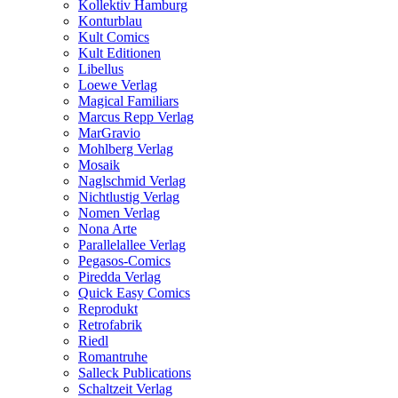
Kollektiv Hamburg
Konturblau
Kult Comics
Kult Editionen
Libellus
Loewe Verlag
Magical Familiars
Marcus Repp Verlag
MarGravio
Mohlberg Verlag
Mosaik
Naglschmid Verlag
Nichtlustig Verlag
Nomen Verlag
Nona Arte
Parallelallee Verlag
Pegasos-Comics
Piredda Verlag
Quick Easy Comics
Reprodukt
Retrofabrik
Riedl
Romantruhe
Salleck Publications
Schaltzeit Verlag