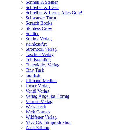
Schnell & Steiner
Schreiber & Leser
Schreiber & Leser: Alles Gute!
Schwarzer Turm
Scratch Books
Skinless Crow
Splitter
Squink Verlag
stainlessArt
Stromboli Verlag
Taschen Verlag
Tell Branding
Tintenkilby Verlag
Tiny Tusk
toonfish
Ullmann Medien
Unser Verlag
Ventil Verlag
Verlag Angelika Hörnig
Vermes-Verlag
Weissblech
Wick Comics
Wildfeuer Verlag
YUCCA Filmproduktion
Zack Edition