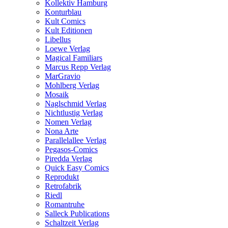
Kollektiv Hamburg
Konturblau
Kult Comics
Kult Editionen
Libellus
Loewe Verlag
Magical Familiars
Marcus Repp Verlag
MarGravio
Mohlberg Verlag
Mosaik
Naglschmid Verlag
Nichtlustig Verlag
Nomen Verlag
Nona Arte
Parallelallee Verlag
Pegasos-Comics
Piredda Verlag
Quick Easy Comics
Reprodukt
Retrofabrik
Riedl
Romantruhe
Salleck Publications
Schaltzeit Verlag