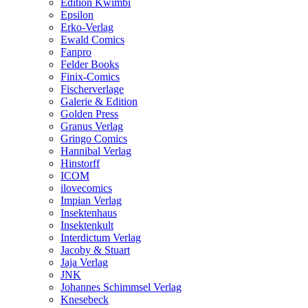
Edition Kwimbi
Epsilon
Erko-Verlag
Ewald Comics
Fanpro
Felder Books
Finix-Comics
Fischerverlage
Galerie & Edition
Golden Press
Granus Verlag
Gringo Comics
Hannibal Verlag
Hinstorff
ICOM
ilovecomics
Impian Verlag
Insektenhaus
Insektenkult
Interdictum Verlag
Jacoby & Stuart
Jaja Verlag
JNK
Johannes Schimmsel Verlag
Knesebeck