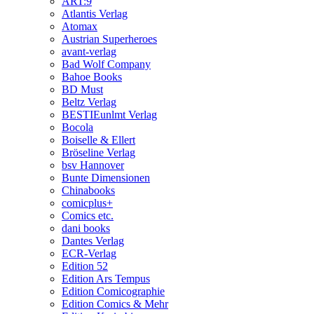
ART:9
Atlantis Verlag
Atomax
Austrian Superheroes
avant-verlag
Bad Wolf Company
Bahoe Books
BD Must
Beltz Verlag
BESTIEunlmt Verlag
Bocola
Boiselle & Ellert
Bröseline Verlag
bsv Hannover
Bunte Dimensionen
Chinabooks
comicplus+
Comics etc.
dani books
Dantes Verlag
ECR-Verlag
Edition 52
Edition Ars Tempus
Edition Comicographie
Edition Comics & Mehr