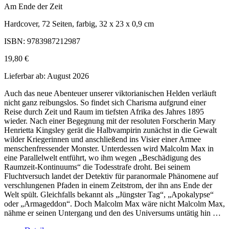
Am Ende der Zeit
Hardcover, 72 Seiten, farbig, 32 x 23 x 0,9 cm
ISBN: 9783987212987
19,80 €
Lieferbar ab: August 2026
Auch das neue Abenteuer unserer viktorianischen Helden verläuft
nicht ganz reibungslos. So findet sich Charisma aufgrund einer
Reise durch Zeit und Raum im tiefsten Afrika des Jahres 1895
wieder. Nach einer Begegnung mit der resoluten Forscherin Mary
Henrietta Kingsley gerät die Halbvampirin zunächst in die Gewalt
wilder Kriegerinnen und anschließend ins Visier einer Armee
menschenfressender Monster. Unterdessen wird Malcolm Max in
eine Parallelwelt entführt, wo ihm wegen „Beschädigung des
Raumzeit-Kontinuums“ die Todesstrafe droht. Bei seinem
Fluchtversuch landet der Detektiv für paranormale Phänomene auf
verschlungenen Pfaden in einem Zeitstrom, der ihn ans Ende der
Welt spült. Gleichfalls bekannt als „Jüngster Tag“, „Apokalypse“
oder „Armageddon“. Doch Malcolm Max wäre nicht Malcolm Max,
nähme er seinen Untergang und den des Universums untätig hin …