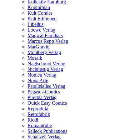
Kollektiv Hamburg
Konturblau
Kult Comics
Kult Editionen
Libellus
Loewe Verlag
Magical Familiars
Marcus Repp Verlag
MarGravio
Mohlberg Verlag
Mosaik
Naglschmid Verlag
Nichtlustig Verlag
Nomen Verlag
Nona Arte
Parallelallee Verlag
Pegasos-Comics
Piredda Verlag
Quick Easy Comics
Reprodukt
Retrofabrik
Riedl
Romantruhe
Salleck Publications
Schaltzeit Verlag