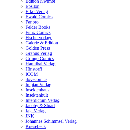
Edition Kwimbi
Epsilon
Erko-Verlag
Ewald Comics
Fanpro
Felder Books
Finix-Comics
Fischerverlage
Galerie & Edition
Golden Press
Granus Verlag
Gringo Comics
Hannibal Verlag
Hinstorff
ICOM
ilovecomics
Impian Verlag
Insektenhaus
Insektenkult
Interdictum Verlag
Jacoby & Stuart
Jaja Verlag
JNK
Johannes Schimmsel Verlag
Knesebeck