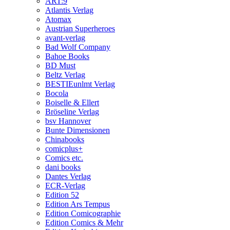
ART:9
Atlantis Verlag
Atomax
Austrian Superheroes
avant-verlag
Bad Wolf Company
Bahoe Books
BD Must
Beltz Verlag
BESTIEunlmt Verlag
Bocola
Boiselle & Ellert
Bröseline Verlag
bsv Hannover
Bunte Dimensionen
Chinabooks
comicplus+
Comics etc.
dani books
Dantes Verlag
ECR-Verlag
Edition 52
Edition Ars Tempus
Edition Comicographie
Edition Comics & Mehr