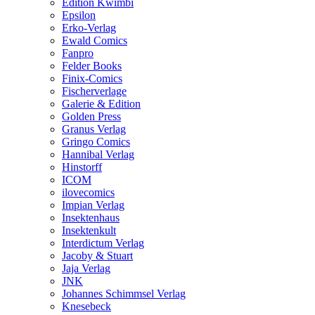
Edition Kwimbi
Epsilon
Erko-Verlag
Ewald Comics
Fanpro
Felder Books
Finix-Comics
Fischerverlage
Galerie & Edition
Golden Press
Granus Verlag
Gringo Comics
Hannibal Verlag
Hinstorff
ICOM
ilovecomics
Impian Verlag
Insektenhaus
Insektenkult
Interdictum Verlag
Jacoby & Stuart
Jaja Verlag
JNK
Johannes Schimmsel Verlag
Knesebeck