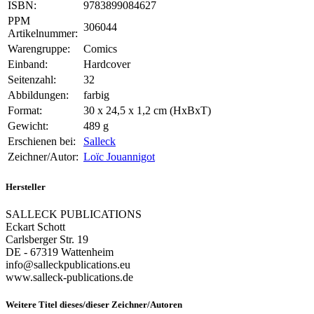
ISBN:
9783899084627
PPM
306044
Artikelnummer:
Warengruppe:
Comics
Einband:
Hardcover
Seitenzahl:
32
Abbildungen:
farbig
Format:
30 x 24,5 x 1,2 cm (HxBxT)
Gewicht:
489 g
Erschienen bei:
Salleck
Zeichner/Autor:
Loïc Jouannigot
Hersteller
SALLECK PUBLICATIONS
Eckart Schott
Carlsberger Str. 19
DE - 67319 Wattenheim
info@salleckpublications.eu
www.salleck-publications.de
Weitere Titel dieses/dieser Zeichner/Autoren