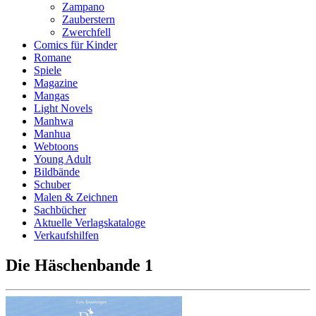
Zampano
Zauberstern
Zwerchfell
Comics für Kinder
Romane
Spiele
Magazine
Mangas
Light Novels
Manhwa
Manhua
Webtoons
Young Adult
Bildbände
Schuber
Malen & Zeichnen
Sachbücher
Aktuelle Verlagskataloge
Verkaufshilfen
Die Häschenbande 1