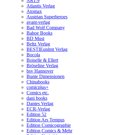
ART:9
Atlantis Verlag
Atomax
Austrian Superheroes
avant-verlag
Bad Wolf Company
Bahoe Books
BD Must
Beltz Verlag
BESTIEunlmt Verlag
Bocola
Boiselle & Ellert
Bröseline Verlag
bsv Hannover
Bunte Dimensionen
Chinabooks
comicplus+
Comics etc.
dani books
Dantes Verlag
ECR-Verlag
Edition 52
Edition Ars Tempus
Edition Comicographie
Edition Comics & Mehr