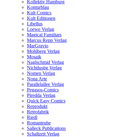
Kollektiv Hamburg
Konturblau
Kult Comics
Kult Editionen
Libellus
Loewe Verlag
Magical Familiars
Marcus Repp Verlag
MarGravio
Mohlberg Verlag
Mosaik
Naglschmid Verlag
Nichtlustig Verlag
Nomen Verlag
Nona Arte
Parallelallee Verlag
Pegasos-Comics
Piredda Verlag
Quick Easy Comics
Reprodukt
Retrofabrik
Riedl
Romantruhe
Salleck Publications
Schaltzeit Verlag