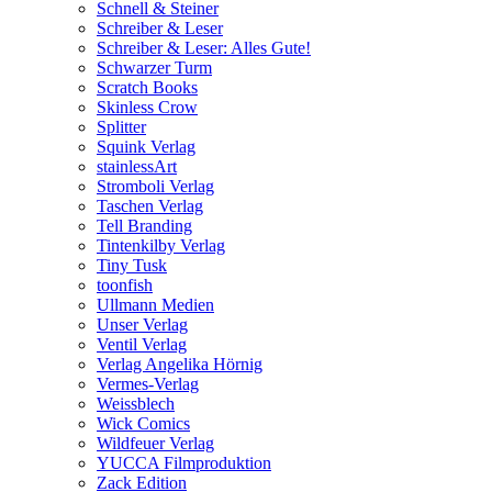
Schnell & Steiner
Schreiber & Leser
Schreiber & Leser: Alles Gute!
Schwarzer Turm
Scratch Books
Skinless Crow
Splitter
Squink Verlag
stainlessArt
Stromboli Verlag
Taschen Verlag
Tell Branding
Tintenkilby Verlag
Tiny Tusk
toonfish
Ullmann Medien
Unser Verlag
Ventil Verlag
Verlag Angelika Hörnig
Vermes-Verlag
Weissblech
Wick Comics
Wildfeuer Verlag
YUCCA Filmproduktion
Zack Edition