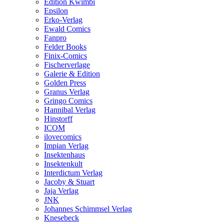
Edition Kwimbi
Epsilon
Erko-Verlag
Ewald Comics
Fanpro
Felder Books
Finix-Comics
Fischerverlage
Galerie & Edition
Golden Press
Granus Verlag
Gringo Comics
Hannibal Verlag
Hinstorff
ICOM
ilovecomics
Impian Verlag
Insektenhaus
Insektenkult
Interdictum Verlag
Jacoby & Stuart
Jaja Verlag
JNK
Johannes Schimmsel Verlag
Knesebeck