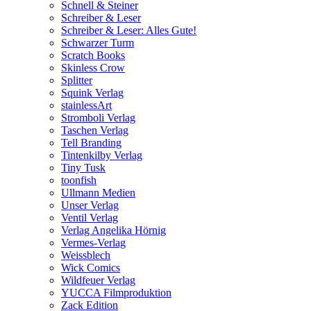
Schnell & Steiner
Schreiber & Leser
Schreiber & Leser: Alles Gute!
Schwarzer Turm
Scratch Books
Skinless Crow
Splitter
Squink Verlag
stainlessArt
Stromboli Verlag
Taschen Verlag
Tell Branding
Tintenkilby Verlag
Tiny Tusk
toonfish
Ullmann Medien
Unser Verlag
Ventil Verlag
Verlag Angelika Hörnig
Vermes-Verlag
Weissblech
Wick Comics
Wildfeuer Verlag
YUCCA Filmproduktion
Zack Edition