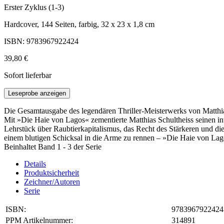
Erster Zyklus (1-3)
Hardcover, 144 Seiten, farbig, 32 x 23 x 1,8 cm
ISBN: 9783967922424
39,80 €
Sofort lieferbar
Leseprobe anzeigen
Die Gesamtausgabe des legendären Thriller-Meisterwerks von Matthia
Mit »Die Haie von Lagos« zementierte Matthias Schultheiss seinen int
Lehrstück über Raubtierkapitalismus, das Recht des Stärkeren und die
einem blutigen Schicksal in die Arme zu rennen – »Die Haie von Lago
Beinhaltet Band 1 - 3 der Serie
Details
Produktsicherheit
Zeichner/Autoren
Serie
ISBN:
9783967922424
PPM Artikelnummer:
314891