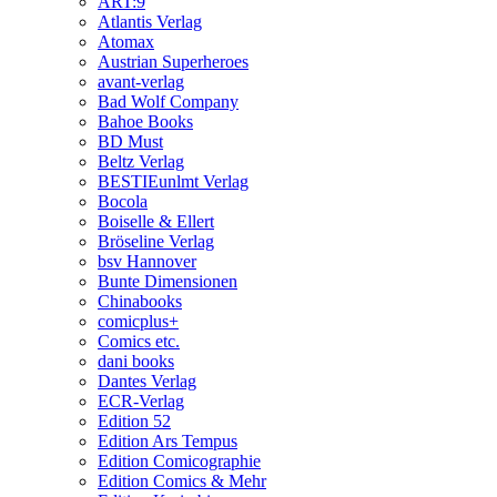
ART:9
Atlantis Verlag
Atomax
Austrian Superheroes
avant-verlag
Bad Wolf Company
Bahoe Books
BD Must
Beltz Verlag
BESTIEunlmt Verlag
Bocola
Boiselle & Ellert
Bröseline Verlag
bsv Hannover
Bunte Dimensionen
Chinabooks
comicplus+
Comics etc.
dani books
Dantes Verlag
ECR-Verlag
Edition 52
Edition Ars Tempus
Edition Comicographie
Edition Comics & Mehr