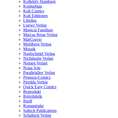
Kollektiv Hamburg
Konturblau
Kult Comics
Kult Editionen
Libellus
Loewe Verlag
Magical Familiars
Marcus Repp Verlag
MarGravio
Mohlberg Verlag
Mosaik
Naglschmid Verlag
Nichtlustig Verlag
Nomen Verlag
Nona Arte
Parallelallee Verlag
Pegasos-Comics
Piredda Verlag
Quick Easy Comics
Reprodukt
Retrofabrik
Riedl
Romantruhe
Salleck Publications
Schaltzeit Verlag