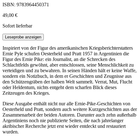
ISBN: 9783964450371
49,00 €
Sofort lieferbar
Leseprobe anzeigen
Inspiriert von der Figur des amerikanischen Kriegsberichterstatters
Ernie Pyle schufen Oesterheld und Pratt 1957 in Argentinien die
Figur des Ernie Pike: ein Journalist, an die Schrecken des
Schlachtfelds gewöhnt, aber entschlossen, seine Menschlichkeit zu
verteidigen und zu bewahren. In seinen Händen hält er keine Waffe,
sondern ein Notizbuch, in dem er Geschichten und Zeugnisse aus
den Schützengräben der halben Welt sammelt. Verrat, Mut, Flucht
oder Heldentum, nichts entgeht dem scharfen Blick dieses
Zeitzeugen des Krieges.
Diese Ausgabe enthält nicht nur alle Ernie-Pike-Geschichten von
Oesterheld und Pratt, sondern auch weitere Kurzgeschichten aus der
Zusammenarbeit der beiden Autoren. Darunter auch zehn außerhalb
Argentiniens noch nie publizierte Seiten, die nach jahrelanger
akribischer Recherche jetzt erst wieder entdeckt und restauriert
wurden.