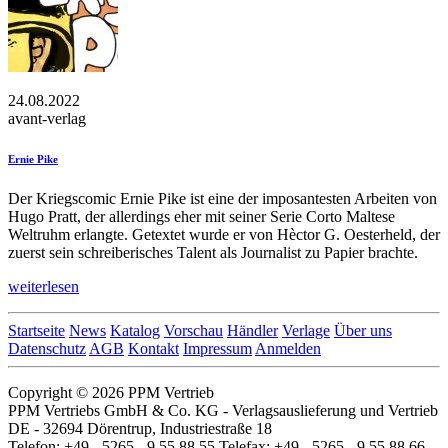
24.08.2022
avant-verlag
Ernie Pike
Der Kriegscomic Ernie Pike ist eine der imposantesten Arbeiten von
Hugo Pratt, der allerdings eher mit seiner Serie Corto Maltese
Weltruhm erlangte. Getextet wurde er von Hèctor G. Oesterheld, der
zuerst sein schreiberisches Talent als Journalist zu Papier brachte.
weiterlesen
Startseite
News
Katalog
Vorschau
Händler
Verlage
Über uns
Datenschutz
AGB
Kontakt
Impressum
Anmelden
Copyright © 2026 PPM Vertrieb
PPM Vertriebs GmbH & Co. KG - Verlagsauslieferung und Vertrieb
DE - 32694 Dörentrup, Industriestraße 18
Telefon: +49 - 5265 - 9 55 88 55 Telefax: +49 - 5265 - 9 55 88 66