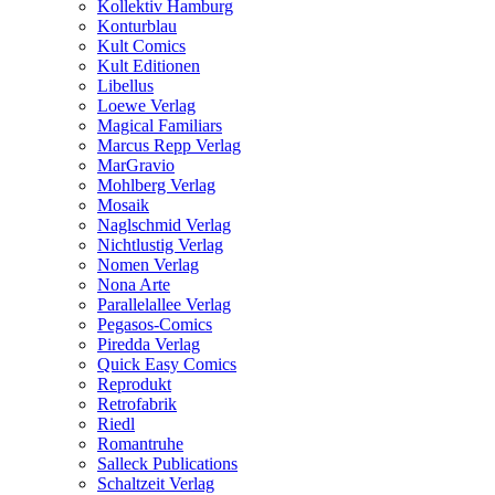
Kollektiv Hamburg
Konturblau
Kult Comics
Kult Editionen
Libellus
Loewe Verlag
Magical Familiars
Marcus Repp Verlag
MarGravio
Mohlberg Verlag
Mosaik
Naglschmid Verlag
Nichtlustig Verlag
Nomen Verlag
Nona Arte
Parallelallee Verlag
Pegasos-Comics
Piredda Verlag
Quick Easy Comics
Reprodukt
Retrofabrik
Riedl
Romantruhe
Salleck Publications
Schaltzeit Verlag