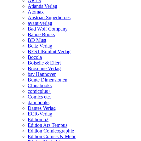
ART:9
Atlantis Verlag
Atomax
Austrian Superheroes
avant-verlag
Bad Wolf Company
Bahoe Books
BD Must
Beltz Verlag
BESTIEunlmt Verlag
Bocola
Boiselle & Ellert
Bröseline Verlag
bsv Hannover
Bunte Dimensionen
Chinabooks
comicplus+
Comics etc.
dani books
Dantes Verlag
ECR-Verlag
Edition 52
Edition Ars Tempus
Edition Comicographie
Edition Comics & Mehr