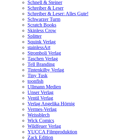
Schnell & Steiner
Schreiber & Leser
Schreiber & Leser: Alles Gute!
Schwarzer Turm
Scratch Books
Skinless Crow
Splitter
Squink Verlag
stainlessArt
Stromboli Verlag
Taschen Verlag
Tell Branding
Tintenkilby Verlag
Tiny Tusk
toonfish
Ullmann Medien
Unser Verlag
Ventil Verlag
Verlag Angelika Hörnig
Vermes-Verlag
Weissblech
Wick Comics
Wildfeuer Verlag
YUCCA Filmproduktion
Zack Edition