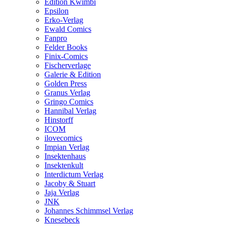
Edition Kwimbi
Epsilon
Erko-Verlag
Ewald Comics
Fanpro
Felder Books
Finix-Comics
Fischerverlage
Galerie & Edition
Golden Press
Granus Verlag
Gringo Comics
Hannibal Verlag
Hinstorff
ICOM
ilovecomics
Impian Verlag
Insektenhaus
Insektenkult
Interdictum Verlag
Jacoby & Stuart
Jaja Verlag
JNK
Johannes Schimmsel Verlag
Knesebeck