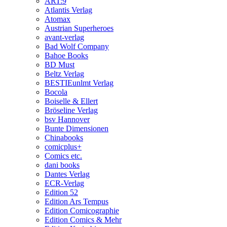
ART:9
Atlantis Verlag
Atomax
Austrian Superheroes
avant-verlag
Bad Wolf Company
Bahoe Books
BD Must
Beltz Verlag
BESTIEunlmt Verlag
Bocola
Boiselle & Ellert
Bröseline Verlag
bsv Hannover
Bunte Dimensionen
Chinabooks
comicplus+
Comics etc.
dani books
Dantes Verlag
ECR-Verlag
Edition 52
Edition Ars Tempus
Edition Comicographie
Edition Comics & Mehr