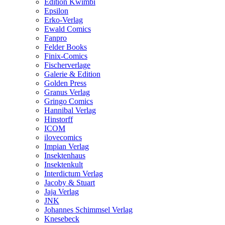
Edition Kwimbi
Epsilon
Erko-Verlag
Ewald Comics
Fanpro
Felder Books
Finix-Comics
Fischerverlage
Galerie & Edition
Golden Press
Granus Verlag
Gringo Comics
Hannibal Verlag
Hinstorff
ICOM
ilovecomics
Impian Verlag
Insektenhaus
Insektenkult
Interdictum Verlag
Jacoby & Stuart
Jaja Verlag
JNK
Johannes Schimmsel Verlag
Knesebeck