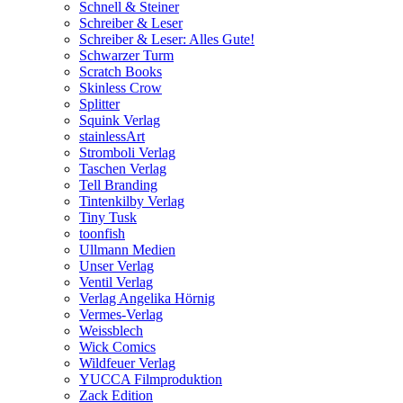
Schnell & Steiner
Schreiber & Leser
Schreiber & Leser: Alles Gute!
Schwarzer Turm
Scratch Books
Skinless Crow
Splitter
Squink Verlag
stainlessArt
Stromboli Verlag
Taschen Verlag
Tell Branding
Tintenkilby Verlag
Tiny Tusk
toonfish
Ullmann Medien
Unser Verlag
Ventil Verlag
Verlag Angelika Hörnig
Vermes-Verlag
Weissblech
Wick Comics
Wildfeuer Verlag
YUCCA Filmproduktion
Zack Edition