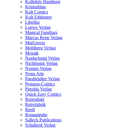
Kollektiv Hamburg
Konturblau
Kult Comics
Kult Editionen
Libellus
Loewe Verlag
Magical Familiars
Marcus Repp Verlag
MarGravio
Mohlberg Verlag
Mosaik
Naglschmid Verlag
Nichtlustig Verlag
Nomen Verlag
Nona Arte
Parallelallee Verlag
Pegasos-Comics
Piredda Verlag
Quick Easy Comics
Reprodukt
Retrofabrik
Riedl
Romantruhe
Salleck Publications
Schaltzeit Verlag