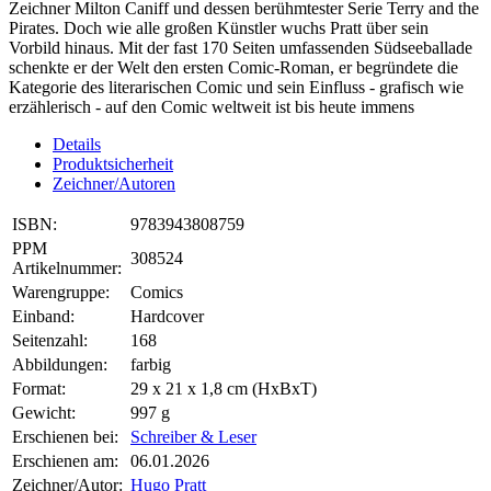
Zeichner Milton Caniff und dessen berühmtester Serie Terry and the
Pirates. Doch wie alle großen Künstler wuchs Pratt über sein
Vorbild hinaus. Mit der fast 170 Seiten umfassenden Südseeballade
schenkte er der Welt den ersten Comic-Roman, er begründete die
Kategorie des literarischen Comic und sein Einfluss - grafisch wie
erzählerisch - auf den Comic weltweit ist bis heute immens
Details
Produktsicherheit
Zeichner/Autoren
ISBN:
9783943808759
PPM
308524
Artikelnummer:
Warengruppe:
Comics
Einband:
Hardcover
Seitenzahl:
168
Abbildungen:
farbig
Format:
29 x 21 x 1,8 cm (HxBxT)
Gewicht:
997 g
Erschienen bei:
Schreiber & Leser
Erschienen am:
06.01.2026
Zeichner/Autor:
Hugo Pratt