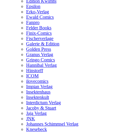
Edition Kwimbi
Epsilon
Erko-Verlag
Ewald Comics
Fanpro
Felder Books
Finix-Comics
Fischerverlage
Galerie & Edition
Golden Press
Granus Verlag
Gringo Comics
Hannibal Verlag
Hinstorff
ICOM
ilovecomics
Impian Verlag
Insektenhaus
Insektenkult
Interdictum Verlag
Jacoby & Stuart
Jaja Verlag
JNK
Johannes Schimmsel Verlag
Knesebeck