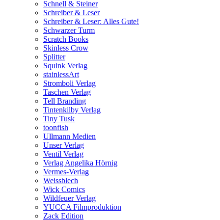
Schnell & Steiner
Schreiber & Leser
Schreiber & Leser: Alles Gute!
Schwarzer Turm
Scratch Books
Skinless Crow
Splitter
Squink Verlag
stainlessArt
Stromboli Verlag
Taschen Verlag
Tell Branding
Tintenkilby Verlag
Tiny Tusk
toonfish
Ullmann Medien
Unser Verlag
Ventil Verlag
Verlag Angelika Hörnig
Vermes-Verlag
Weissblech
Wick Comics
Wildfeuer Verlag
YUCCA Filmproduktion
Zack Edition