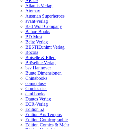
ART:9
Atlantis Verlag
Atomax
Austrian Superheroes
avant-verlag
Bad Wolf Company
Bahoe Books
BD Must
Beltz Verlag
BESTIEunlmt Verlag
Bocola
Boiselle & Ellert
Bröseline Verlag
bsv Hannover
Bunte Dimensionen
Chinabooks
comicplus+
Comics etc.
dani books
Dantes Verlag
ECR-Verlag
Edition 52
Edition Ars Tempus
Edition Comicographie
Edition Comics & Mehr