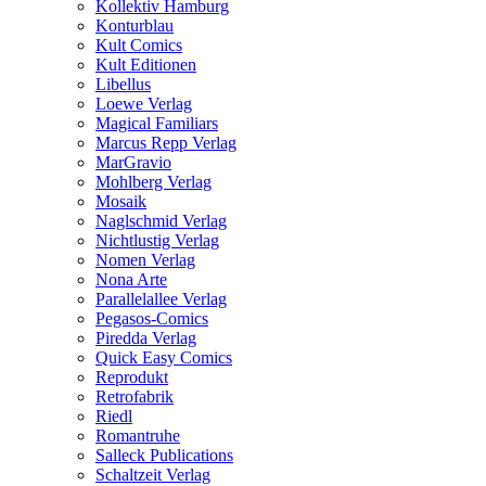
Kollektiv Hamburg
Konturblau
Kult Comics
Kult Editionen
Libellus
Loewe Verlag
Magical Familiars
Marcus Repp Verlag
MarGravio
Mohlberg Verlag
Mosaik
Naglschmid Verlag
Nichtlustig Verlag
Nomen Verlag
Nona Arte
Parallelallee Verlag
Pegasos-Comics
Piredda Verlag
Quick Easy Comics
Reprodukt
Retrofabrik
Riedl
Romantruhe
Salleck Publications
Schaltzeit Verlag