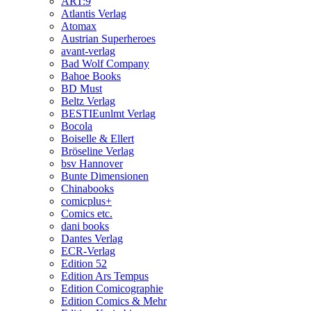
ART:9
Atlantis Verlag
Atomax
Austrian Superheroes
avant-verlag
Bad Wolf Company
Bahoe Books
BD Must
Beltz Verlag
BESTIEunlmt Verlag
Bocola
Boiselle & Ellert
Bröseline Verlag
bsv Hannover
Bunte Dimensionen
Chinabooks
comicplus+
Comics etc.
dani books
Dantes Verlag
ECR-Verlag
Edition 52
Edition Ars Tempus
Edition Comicographie
Edition Comics & Mehr