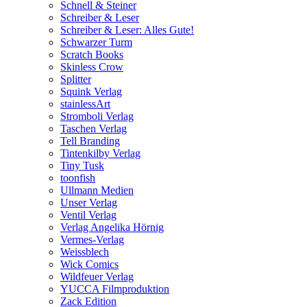
Schnell & Steiner
Schreiber & Leser
Schreiber & Leser: Alles Gute!
Schwarzer Turm
Scratch Books
Skinless Crow
Splitter
Squink Verlag
stainlessArt
Stromboli Verlag
Taschen Verlag
Tell Branding
Tintenkilby Verlag
Tiny Tusk
toonfish
Ullmann Medien
Unser Verlag
Ventil Verlag
Verlag Angelika Hörnig
Vermes-Verlag
Weissblech
Wick Comics
Wildfeuer Verlag
YUCCA Filmproduktion
Zack Edition