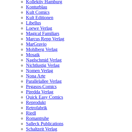
Kollektiv Hamburg
Konturblau
Kult Comics
Kult Editionen
Libellus
Loewe Verlag
Magical Familiars
Marcus Repp Verlag
MarGravio
Mohlberg Verlag
Mosaik
Naglschmid Verlag
Nichtlustig Verlag
Nomen Verlag
Nona Arte
Parallelallee Verlag
Pegasos-Comics
Piredda Verlag
Quick Easy Comics
Reprodukt
Retrofabrik
Riedl
Romantruhe
Salleck Publications
Schaltzeit Verlag