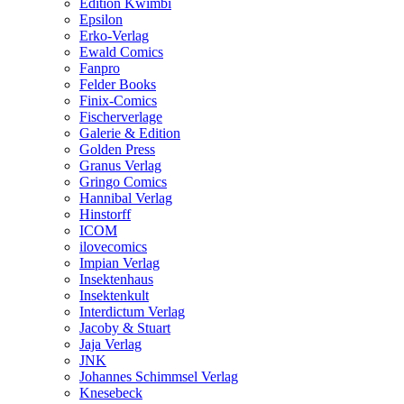
Edition Kwimbi
Epsilon
Erko-Verlag
Ewald Comics
Fanpro
Felder Books
Finix-Comics
Fischerverlage
Galerie & Edition
Golden Press
Granus Verlag
Gringo Comics
Hannibal Verlag
Hinstorff
ICOM
ilovecomics
Impian Verlag
Insektenhaus
Insektenkult
Interdictum Verlag
Jacoby & Stuart
Jaja Verlag
JNK
Johannes Schimmsel Verlag
Knesebeck