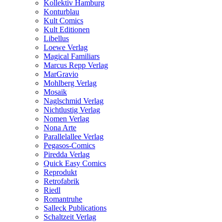
Kollektiv Hamburg
Konturblau
Kult Comics
Kult Editionen
Libellus
Loewe Verlag
Magical Familiars
Marcus Repp Verlag
MarGravio
Mohlberg Verlag
Mosaik
Naglschmid Verlag
Nichtlustig Verlag
Nomen Verlag
Nona Arte
Parallelallee Verlag
Pegasos-Comics
Piredda Verlag
Quick Easy Comics
Reprodukt
Retrofabrik
Riedl
Romantruhe
Salleck Publications
Schaltzeit Verlag