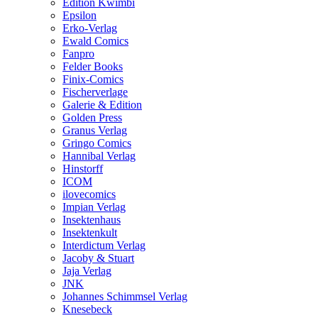
Edition Kwimbi
Epsilon
Erko-Verlag
Ewald Comics
Fanpro
Felder Books
Finix-Comics
Fischerverlage
Galerie & Edition
Golden Press
Granus Verlag
Gringo Comics
Hannibal Verlag
Hinstorff
ICOM
ilovecomics
Impian Verlag
Insektenhaus
Insektenkult
Interdictum Verlag
Jacoby & Stuart
Jaja Verlag
JNK
Johannes Schimmsel Verlag
Knesebeck