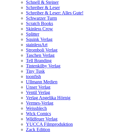
Schnell & Steiner
Schreiber & Leser
Schreiber & Leser: Alles Gute!
Schwarzer Turm
Scratch Books
Skinless Crow
Splitter
Squink Verlag
stainlessArt
Stromboli Verlag
Taschen Verlag
Tell Branding
Tintenkilby Verlag
Tiny Tusk
toonfish
Ullmann Medien
Unser Verlag
Ventil Verlag
Verlag Angelika Hörnig
Vermes-Verlag
Weissblech
Wick Comics
Wildfeuer Verlag
YUCCA Filmproduktion
Zack Edition