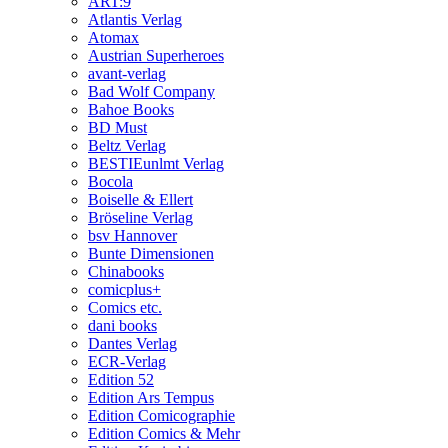
ART:9
Atlantis Verlag
Atomax
Austrian Superheroes
avant-verlag
Bad Wolf Company
Bahoe Books
BD Must
Beltz Verlag
BESTIEunlmt Verlag
Bocola
Boiselle & Ellert
Bröseline Verlag
bsv Hannover
Bunte Dimensionen
Chinabooks
comicplus+
Comics etc.
dani books
Dantes Verlag
ECR-Verlag
Edition 52
Edition Ars Tempus
Edition Comicographie
Edition Comics & Mehr