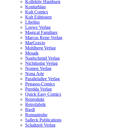
Kollektiv Hamburg
Konturblau
Kult Comics
Kult Editionen
Libellus
Loewe Verlag
Magical Familiars
Marcus Repp Verlag
MarGravio
Mohlberg Verlag
Mosaik
Naglschmid Verlag
Nichtlustig Verlag
Nomen Verlag
Nona Arte
Parallelallee Verlag
Pegasos-Comics
Piredda Verlag
Quick Easy Comics
Reprodukt
Retrofabrik
Riedl
Romantruhe
Salleck Publications
Schaltzeit Verlag