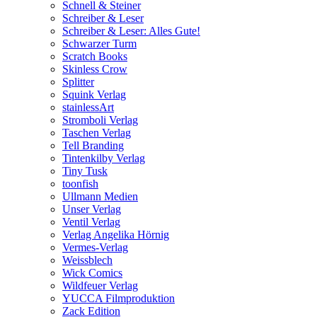
Schnell & Steiner
Schreiber & Leser
Schreiber & Leser: Alles Gute!
Schwarzer Turm
Scratch Books
Skinless Crow
Splitter
Squink Verlag
stainlessArt
Stromboli Verlag
Taschen Verlag
Tell Branding
Tintenkilby Verlag
Tiny Tusk
toonfish
Ullmann Medien
Unser Verlag
Ventil Verlag
Verlag Angelika Hörnig
Vermes-Verlag
Weissblech
Wick Comics
Wildfeuer Verlag
YUCCA Filmproduktion
Zack Edition