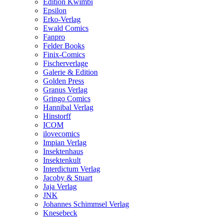
Edition Kwimbi
Epsilon
Erko-Verlag
Ewald Comics
Fanpro
Felder Books
Finix-Comics
Fischerverlage
Galerie & Edition
Golden Press
Granus Verlag
Gringo Comics
Hannibal Verlag
Hinstorff
ICOM
ilovecomics
Impian Verlag
Insektenhaus
Insektenkult
Interdictum Verlag
Jacoby & Stuart
Jaja Verlag
JNK
Johannes Schimmsel Verlag
Knesebeck