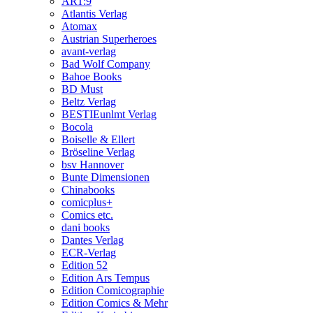
ART:9
Atlantis Verlag
Atomax
Austrian Superheroes
avant-verlag
Bad Wolf Company
Bahoe Books
BD Must
Beltz Verlag
BESTIEunlmt Verlag
Bocola
Boiselle & Ellert
Bröseline Verlag
bsv Hannover
Bunte Dimensionen
Chinabooks
comicplus+
Comics etc.
dani books
Dantes Verlag
ECR-Verlag
Edition 52
Edition Ars Tempus
Edition Comicographie
Edition Comics & Mehr