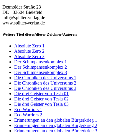
Detmolder Straße 23
DE - 33604 Bielefeld
info@splitter-verlag.de
www.splitter-verlag.de
Weitere Titel dieses/dieser Zeichner/Autoren
Absolute Zero 1
Absolute Zero 2
Absolute Zero 3
Der Schimpansenkomplex 1
Der Schimpansenkomplex 2
Der Schimpansenkomplex 3
Die Chroniken des Universums 1
Die Chroniken des Universums 2
Die Chroniken des Universums 3
Die drei Geister von Tesla 01
Die drei Geister von Tesla 02
Die drei Geister von Tesla 03
Eco Warriors 1
Eco Warriors 2
Erinnerungen an den globalen Bürgerkrieg 1
Erinnerungen an den globalen Bürgerkrieg 2
Erinnerungen an den globalen Bürgerkrieg 3