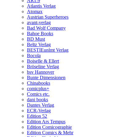
ART:9
Atlantis Verlag
Atomax
Austrian Superheroes
avant-verlag
Bad Wolf Company
Bahoe Books
BD Must
Beltz Verlag
BESTIEunlmt Verlag
Bocola
Boiselle & Ellert
Bröseline Verlag
bsv Hannover
Bunte Dimensionen
Chinabooks
comicplus+
Comics etc.
dani books
Dantes Verlag
ECR-Verlag
Edition 52
Edition Ars Tempus
Edition Comicographie
Edition Comics & Mehr