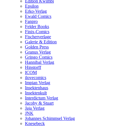
Edition Kwimbi
Epsilon
Erko-Verlag
Ewald Comics
Fanpro
Felder Books
Finix-Comics
Fischerverlage
Galerie & Edition
Golden Press
Granus Verlag
Gringo Comics
Hannibal Verlag
Hinstorff
ICOM
ilovecomics
Impian Verlag
Insektenhaus
Insektenkult
Interdictum Verlag
Jacoby & Stuart
Jaja Verlag
JNK
Johannes Schimmsel Verlag
Knesebeck