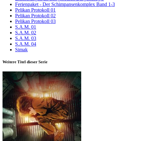
Ferienpaket - Der Schimpansenkomplex Band 1-3
Pelikan Protokoll 01
Pelikan Protokoll 02
Pelikan Protokoll 03
S.A.M. 01
S.A.M. 02
S.A.M. 03
S.A.M. 04
Simak
Weitere Titel dieser Serie