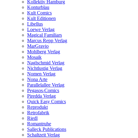
Kollektiv Hamburg
Konturblau
Kult Comics
Kult Editionen
Libellus
Loewe Verlag
Magical Familiars
Marcus Repp Verlag
MarGravio
Mohlberg Verlag
Mosaik
Naglschmid Verlag
Nichtlustig Verlag
Nomen Verlag
Nona Arte
Parallelallee Verlag
Pegasos-Comics
Piredda Verlag
Quick Easy Comics
Reprodukt
Retrofabrik
Riedl
Romantruhe
Salleck Publications
Schaltzeit Verlag