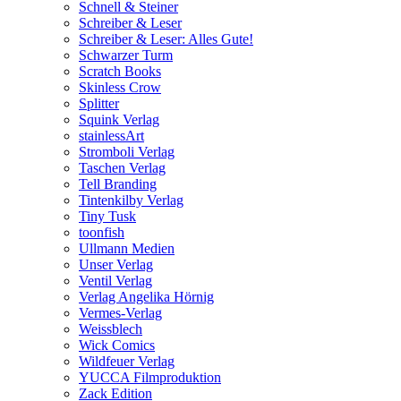
Schnell & Steiner
Schreiber & Leser
Schreiber & Leser: Alles Gute!
Schwarzer Turm
Scratch Books
Skinless Crow
Splitter
Squink Verlag
stainlessArt
Stromboli Verlag
Taschen Verlag
Tell Branding
Tintenkilby Verlag
Tiny Tusk
toonfish
Ullmann Medien
Unser Verlag
Ventil Verlag
Verlag Angelika Hörnig
Vermes-Verlag
Weissblech
Wick Comics
Wildfeuer Verlag
YUCCA Filmproduktion
Zack Edition