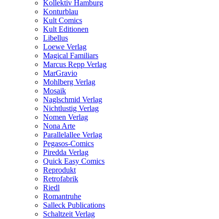
Kollektiv Hamburg
Konturblau
Kult Comics
Kult Editionen
Libellus
Loewe Verlag
Magical Familiars
Marcus Repp Verlag
MarGravio
Mohlberg Verlag
Mosaik
Naglschmid Verlag
Nichtlustig Verlag
Nomen Verlag
Nona Arte
Parallelallee Verlag
Pegasos-Comics
Piredda Verlag
Quick Easy Comics
Reprodukt
Retrofabrik
Riedl
Romantruhe
Salleck Publications
Schaltzeit Verlag