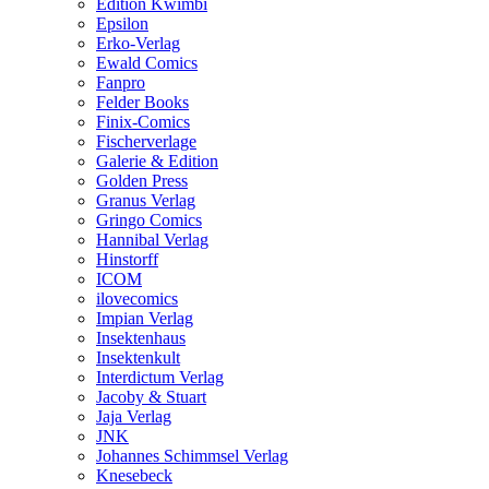
Edition Kwimbi
Epsilon
Erko-Verlag
Ewald Comics
Fanpro
Felder Books
Finix-Comics
Fischerverlage
Galerie & Edition
Golden Press
Granus Verlag
Gringo Comics
Hannibal Verlag
Hinstorff
ICOM
ilovecomics
Impian Verlag
Insektenhaus
Insektenkult
Interdictum Verlag
Jacoby & Stuart
Jaja Verlag
JNK
Johannes Schimmsel Verlag
Knesebeck