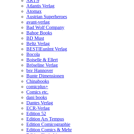
ART:9
Atlantis Verlag
Atomax
Austrian Superheroes
avant-verlag
Bad Wolf Company
Bahoe Books
BD Must
Beltz Verlag
BESTIEunlmt Verlag
Bocola
Boiselle & Ellert
Bröseline Verlag
bsv Hannover
Bunte Dimensionen
Chinabooks
comicplus+
Comics etc.
dani books
Dantes Verlag
ECR-Verlag
Edition 52
Edition Ars Tempus
Edition Comicographie
Edition Comics & Mehr