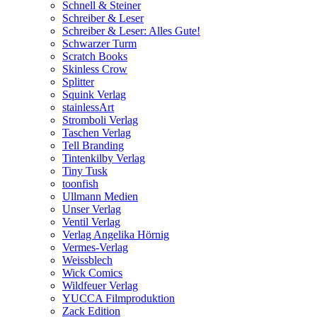
Schnell & Steiner
Schreiber & Leser
Schreiber & Leser: Alles Gute!
Schwarzer Turm
Scratch Books
Skinless Crow
Splitter
Squink Verlag
stainlessArt
Stromboli Verlag
Taschen Verlag
Tell Branding
Tintenkilby Verlag
Tiny Tusk
toonfish
Ullmann Medien
Unser Verlag
Ventil Verlag
Verlag Angelika Hörnig
Vermes-Verlag
Weissblech
Wick Comics
Wildfeuer Verlag
YUCCA Filmproduktion
Zack Edition