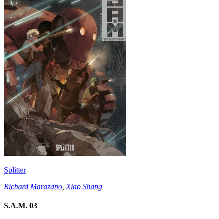
Splitter
Richard Marazano
,
Xiao Shang
S.A.M. 03