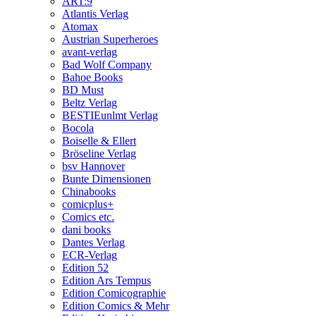
ART:9
Atlantis Verlag
Atomax
Austrian Superheroes
avant-verlag
Bad Wolf Company
Bahoe Books
BD Must
Beltz Verlag
BESTIEunlmt Verlag
Bocola
Boiselle & Ellert
Bröseline Verlag
bsv Hannover
Bunte Dimensionen
Chinabooks
comicplus+
Comics etc.
dani books
Dantes Verlag
ECR-Verlag
Edition 52
Edition Ars Tempus
Edition Comicographie
Edition Comics & Mehr