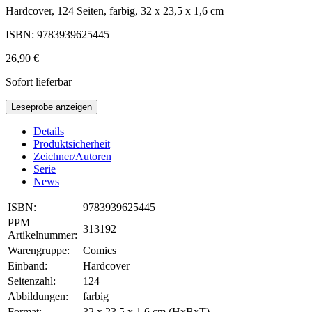
Hardcover, 124 Seiten, farbig, 32 x 23,5 x 1,6 cm
ISBN: 9783939625445
26,90 €
Sofort lieferbar
Leseprobe anzeigen
Details
Produktsicherheit
Zeichner/Autoren
Serie
News
ISBN:
9783939625445
PPM
313192
Artikelnummer:
Warengruppe:
Comics
Einband:
Hardcover
Seitenzahl:
124
Abbildungen:
farbig
Format:
32 x 23,5 x 1,6 cm (HxBxT)