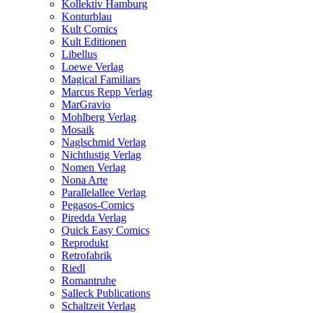
Kollektiv Hamburg
Konturblau
Kult Comics
Kult Editionen
Libellus
Loewe Verlag
Magical Familiars
Marcus Repp Verlag
MarGravio
Mohlberg Verlag
Mosaik
Naglschmid Verlag
Nichtlustig Verlag
Nomen Verlag
Nona Arte
Parallelallee Verlag
Pegasos-Comics
Piredda Verlag
Quick Easy Comics
Reprodukt
Retrofabrik
Riedl
Romantruhe
Salleck Publications
Schaltzeit Verlag