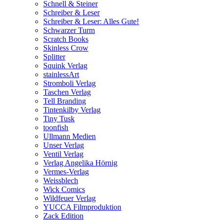
Schnell & Steiner
Schreiber & Leser
Schreiber & Leser: Alles Gute!
Schwarzer Turm
Scratch Books
Skinless Crow
Splitter
Squink Verlag
stainlessArt
Stromboli Verlag
Taschen Verlag
Tell Branding
Tintenkilby Verlag
Tiny Tusk
toonfish
Ullmann Medien
Unser Verlag
Ventil Verlag
Verlag Angelika Hörnig
Vermes-Verlag
Weissblech
Wick Comics
Wildfeuer Verlag
YUCCA Filmproduktion
Zack Edition