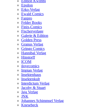
Edition Kwimbi
Epsilon
Erko-Verlag
Ewald Comics
Fanpro
Felder Books
Finix-Comics
Fischerverlage
Galerie & Edition
Golden Press
Granus Verlag
Gringo Comics
Hannibal Verlag
Hinstorff
ICOM
ilovecomics
Impian Verlag
Insektenhaus
Insektenkult
Interdictum Verlag
Jacoby & Stuart
Jaja Verlag
JNK
Johannes Schimmsel Verlag
Knesebeck