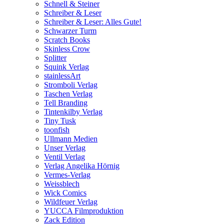
Schnell & Steiner
Schreiber & Leser
Schreiber & Leser: Alles Gute!
Schwarzer Turm
Scratch Books
Skinless Crow
Splitter
Squink Verlag
stainlessArt
Stromboli Verlag
Taschen Verlag
Tell Branding
Tintenkilby Verlag
Tiny Tusk
toonfish
Ullmann Medien
Unser Verlag
Ventil Verlag
Verlag Angelika Hörnig
Vermes-Verlag
Weissblech
Wick Comics
Wildfeuer Verlag
YUCCA Filmproduktion
Zack Edition