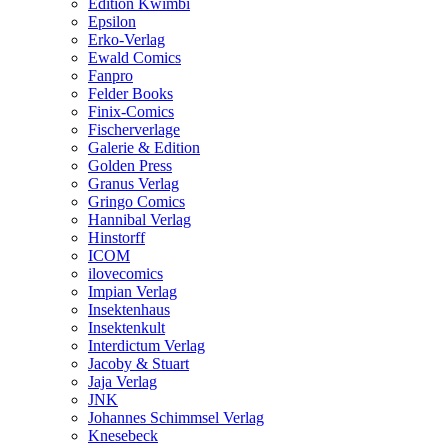
Edition Kwimbi
Epsilon
Erko-Verlag
Ewald Comics
Fanpro
Felder Books
Finix-Comics
Fischerverlage
Galerie & Edition
Golden Press
Granus Verlag
Gringo Comics
Hannibal Verlag
Hinstorff
ICOM
ilovecomics
Impian Verlag
Insektenhaus
Insektenkult
Interdictum Verlag
Jacoby & Stuart
Jaja Verlag
JNK
Johannes Schimmsel Verlag
Knesebeck