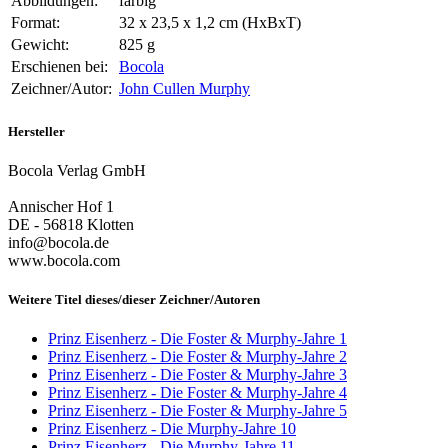
Abbildungen:
farbig
Format:
32 x 23,5 x 1,2 cm (HxBxT)
Gewicht:
825 g
Erschienen bei:
Bocola
Zeichner/Autor:
John Cullen Murphy
Hersteller
Bocola Verlag GmbH
Annischer Hof 1
DE - 56818 Klotten
info@bocola.de
www.bocola.com
Weitere Titel dieses/dieser Zeichner/Autoren
Prinz Eisenherz - Die Foster & Murphy-Jahre 1
Prinz Eisenherz - Die Foster & Murphy-Jahre 2
Prinz Eisenherz - Die Foster & Murphy-Jahre 3
Prinz Eisenherz - Die Foster & Murphy-Jahre 4
Prinz Eisenherz - Die Foster & Murphy-Jahre 5
Prinz Eisenherz - Die Murphy-Jahre 10
Prinz Eisenherz - Die Murphy-Jahre 11