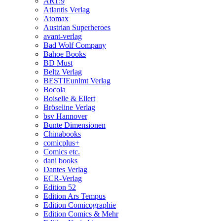
ART:9
Atlantis Verlag
Atomax
Austrian Superheroes
avant-verlag
Bad Wolf Company
Bahoe Books
BD Must
Beltz Verlag
BESTIEunlmt Verlag
Bocola
Boiselle & Ellert
Bröseline Verlag
bsv Hannover
Bunte Dimensionen
Chinabooks
comicplus+
Comics etc.
dani books
Dantes Verlag
ECR-Verlag
Edition 52
Edition Ars Tempus
Edition Comicographie
Edition Comics & Mehr