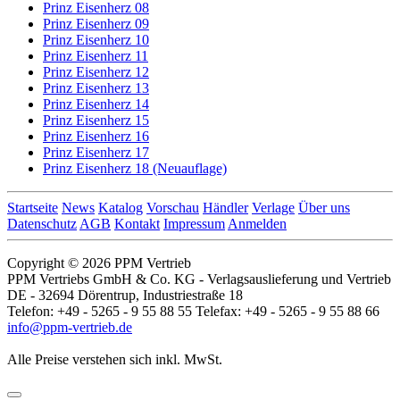
Prinz Eisenherz 08
Prinz Eisenherz 09
Prinz Eisenherz 10
Prinz Eisenherz 11
Prinz Eisenherz 12
Prinz Eisenherz 13
Prinz Eisenherz 14
Prinz Eisenherz 15
Prinz Eisenherz 16
Prinz Eisenherz 17
Prinz Eisenherz 18 (Neuauflage)
Startseite
News
Katalog
Vorschau
Händler
Verlage
Über uns
Datenschutz
AGB
Kontakt
Impressum
Anmelden
Copyright © 2026 PPM Vertrieb
PPM Vertriebs GmbH & Co. KG - Verlagsauslieferung und Vertrieb
DE - 32694 Dörentrup, Industriestraße 18
Telefon: +49 - 5265 - 9 55 88 55 Telefax: +49 - 5265 - 9 55 88 66
info@ppm-vertrieb.de
Alle Preise verstehen sich inkl. MwSt.