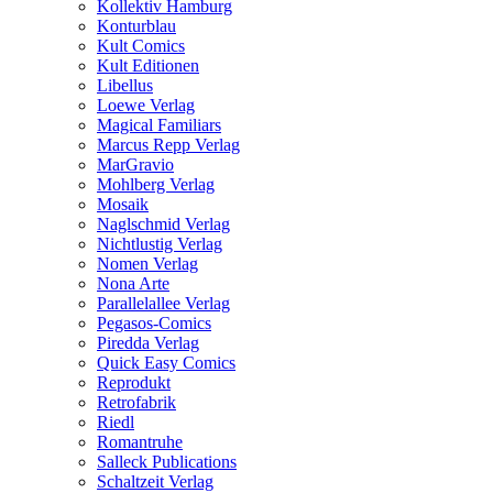
Kollektiv Hamburg
Konturblau
Kult Comics
Kult Editionen
Libellus
Loewe Verlag
Magical Familiars
Marcus Repp Verlag
MarGravio
Mohlberg Verlag
Mosaik
Naglschmid Verlag
Nichtlustig Verlag
Nomen Verlag
Nona Arte
Parallelallee Verlag
Pegasos-Comics
Piredda Verlag
Quick Easy Comics
Reprodukt
Retrofabrik
Riedl
Romantruhe
Salleck Publications
Schaltzeit Verlag