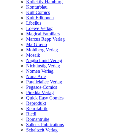
Kollektiv Hamburg
Konturblau
Kult Comics
Kult Editionen
Libellus
Loewe Verlag
Magical Familiars
Marcus Repp Verlag
MarGravio
Mohlberg Verlag
Mosaik
Naglschmid Verlag
Nichtlustig Verlag
Nomen Verlag
Nona Arte
Parallelallee Verlag
Pegasos-Comics
Piredda Verlag
Quick Easy Comics
Reprodukt
Retrofabrik
Riedl
Romantruhe
Salleck Publications
Schaltzeit Verlag