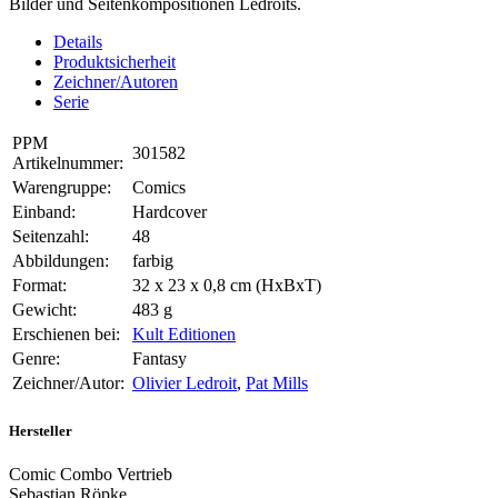
Bilder und Seitenkompositionen Ledroits.
Details
Produktsicherheit
Zeichner/Autoren
Serie
PPM
301582
Artikelnummer:
Warengruppe:
Comics
Einband:
Hardcover
Seitenzahl:
48
Abbildungen:
farbig
Format:
32 x 23 x 0,8 cm (HxBxT)
Gewicht:
483 g
Erschienen bei:
Kult Editionen
Genre:
Fantasy
Zeichner/Autor:
Olivier Ledroit
,
Pat Mills
Hersteller
Comic Combo Vertrieb
Sebastian Röpke