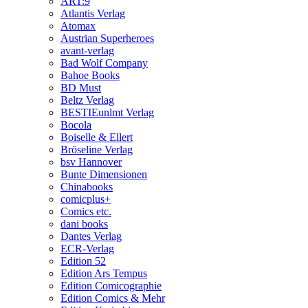
ART:9
Atlantis Verlag
Atomax
Austrian Superheroes
avant-verlag
Bad Wolf Company
Bahoe Books
BD Must
Beltz Verlag
BESTIEunlmt Verlag
Bocola
Boiselle & Ellert
Bröseline Verlag
bsv Hannover
Bunte Dimensionen
Chinabooks
comicplus+
Comics etc.
dani books
Dantes Verlag
ECR-Verlag
Edition 52
Edition Ars Tempus
Edition Comicographie
Edition Comics & Mehr