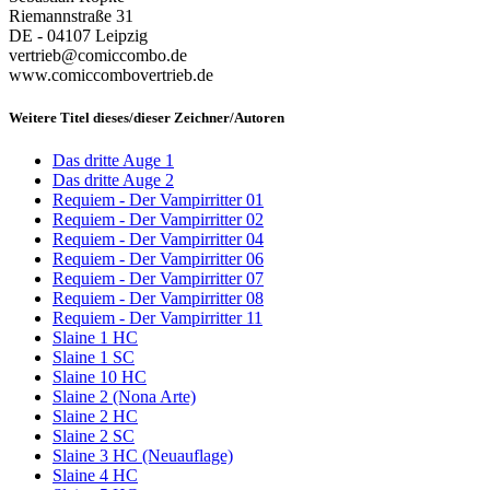
Riemannstraße 31
DE - 04107 Leipzig
vertrieb@comiccombo.de
www.comiccombovertrieb.de
Weitere Titel dieses/dieser Zeichner/Autoren
Das dritte Auge 1
Das dritte Auge 2
Requiem - Der Vampirritter 01
Requiem - Der Vampirritter 02
Requiem - Der Vampirritter 04
Requiem - Der Vampirritter 06
Requiem - Der Vampirritter 07
Requiem - Der Vampirritter 08
Requiem - Der Vampirritter 11
Slaine 1 HC
Slaine 1 SC
Slaine 10 HC
Slaine 2 (Nona Arte)
Slaine 2 HC
Slaine 2 SC
Slaine 3 HC (Neuauflage)
Slaine 4 HC