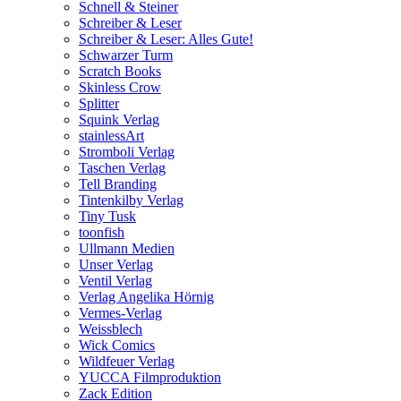
Schnell & Steiner
Schreiber & Leser
Schreiber & Leser: Alles Gute!
Schwarzer Turm
Scratch Books
Skinless Crow
Splitter
Squink Verlag
stainlessArt
Stromboli Verlag
Taschen Verlag
Tell Branding
Tintenkilby Verlag
Tiny Tusk
toonfish
Ullmann Medien
Unser Verlag
Ventil Verlag
Verlag Angelika Hörnig
Vermes-Verlag
Weissblech
Wick Comics
Wildfeuer Verlag
YUCCA Filmproduktion
Zack Edition