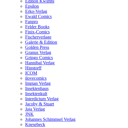
Edition Kwimbi
Epsilon
Erko-Verlag
Ewald Comics
Fanpro
Felder Books
Finix-Comics
Fischerverlage
Galerie & Edition
Golden Press
Granus Verlag
Gringo Comics
Hannibal Verlag
Hinstorff
ICOM
ilovecomics
Impian Verlag
Insektenhaus
Insektenkult
Interdictum Verlag
Jacoby & Stuart
Jaja Verlag
JNK
Johannes Schimmsel Verlag
Knesebeck