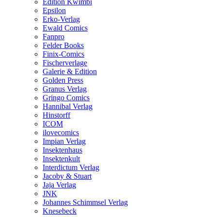
Edition Kwimbi
Epsilon
Erko-Verlag
Ewald Comics
Fanpro
Felder Books
Finix-Comics
Fischerverlage
Galerie & Edition
Golden Press
Granus Verlag
Gringo Comics
Hannibal Verlag
Hinstorff
ICOM
ilovecomics
Impian Verlag
Insektenhaus
Insektenkult
Interdictum Verlag
Jacoby & Stuart
Jaja Verlag
JNK
Johannes Schimmsel Verlag
Knesebeck