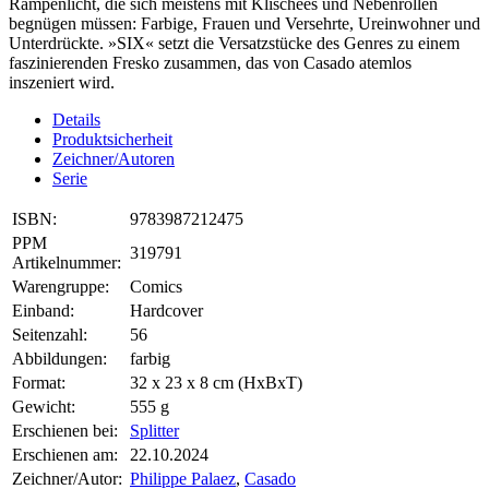
Rampenlicht, die sich meistens mit Klischees und Nebenrollen
begnügen müssen: Farbige, Frauen und Versehrte, Ureinwohner und
Unterdrückte. »SIX« setzt die Versatzstücke des Genres zu einem
faszinierenden Fresko zusammen, das von Casado atemlos
inszeniert wird.
Details
Produktsicherheit
Zeichner/Autoren
Serie
ISBN:
9783987212475
PPM
319791
Artikelnummer:
Warengruppe:
Comics
Einband:
Hardcover
Seitenzahl:
56
Abbildungen:
farbig
Format:
32 x 23 x 8 cm (HxBxT)
Gewicht:
555 g
Erschienen bei:
Splitter
Erschienen am:
22.10.2024
Zeichner/Autor:
Philippe Palaez
,
Casado