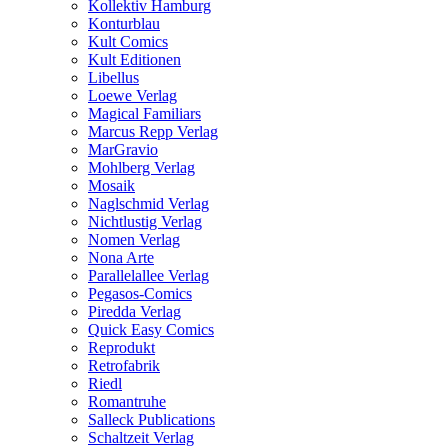
Kollektiv Hamburg
Konturblau
Kult Comics
Kult Editionen
Libellus
Loewe Verlag
Magical Familiars
Marcus Repp Verlag
MarGravio
Mohlberg Verlag
Mosaik
Naglschmid Verlag
Nichtlustig Verlag
Nomen Verlag
Nona Arte
Parallelallee Verlag
Pegasos-Comics
Piredda Verlag
Quick Easy Comics
Reprodukt
Retrofabrik
Riedl
Romantruhe
Salleck Publications
Schaltzeit Verlag