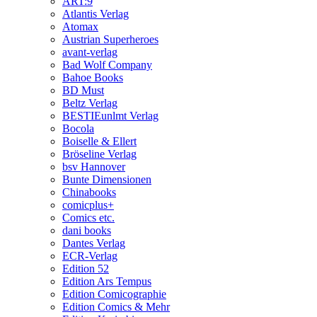
ART:9
Atlantis Verlag
Atomax
Austrian Superheroes
avant-verlag
Bad Wolf Company
Bahoe Books
BD Must
Beltz Verlag
BESTIEunlmt Verlag
Bocola
Boiselle & Ellert
Bröseline Verlag
bsv Hannover
Bunte Dimensionen
Chinabooks
comicplus+
Comics etc.
dani books
Dantes Verlag
ECR-Verlag
Edition 52
Edition Ars Tempus
Edition Comicographie
Edition Comics & Mehr