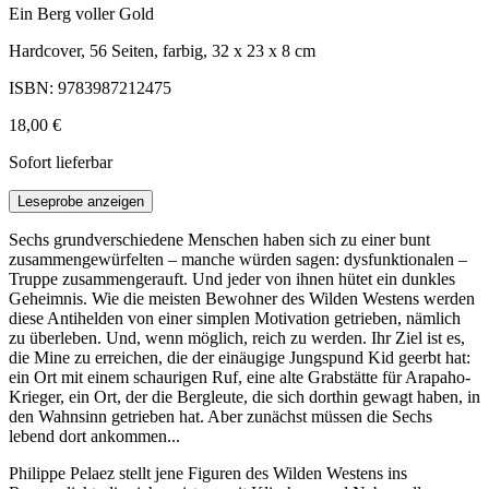
Ein Berg voller Gold
Hardcover, 56 Seiten, farbig, 32 x 23 x 8 cm
ISBN: 9783987212475
18,00 €
Sofort lieferbar
Leseprobe anzeigen
Sechs grundverschiedene Menschen haben sich zu einer bunt
zusammengewürfelten – manche würden sagen: dysfunktionalen –
Truppe zusammengerauft. Und jeder von ihnen hütet ein dunkles
Geheimnis. Wie die meisten Bewohner des Wilden Westens werden
diese Antihelden von einer simplen Motivation getrieben, nämlich
zu überleben. Und, wenn möglich, reich zu werden. Ihr Ziel ist es,
die Mine zu erreichen, die der einäugige Jungspund Kid geerbt hat:
ein Ort mit einem schaurigen Ruf, eine alte Grabstätte für Arapaho-
Krieger, ein Ort, der die Bergleute, die sich dorthin gewagt haben, in
den Wahnsinn getrieben hat. Aber zunächst müssen die Sechs
lebend dort ankommen...
Philippe Pelaez stellt jene Figuren des Wilden Westens ins