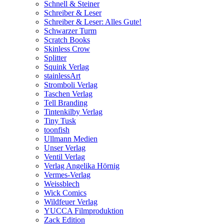
Schnell & Steiner
Schreiber & Leser
Schreiber & Leser: Alles Gute!
Schwarzer Turm
Scratch Books
Skinless Crow
Splitter
Squink Verlag
stainlessArt
Stromboli Verlag
Taschen Verlag
Tell Branding
Tintenkilby Verlag
Tiny Tusk
toonfish
Ullmann Medien
Unser Verlag
Ventil Verlag
Verlag Angelika Hörnig
Vermes-Verlag
Weissblech
Wick Comics
Wildfeuer Verlag
YUCCA Filmproduktion
Zack Edition