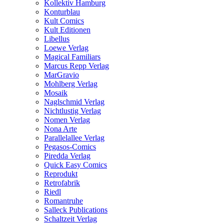
Kollektiv Hamburg
Konturblau
Kult Comics
Kult Editionen
Libellus
Loewe Verlag
Magical Familiars
Marcus Repp Verlag
MarGravio
Mohlberg Verlag
Mosaik
Naglschmid Verlag
Nichtlustig Verlag
Nomen Verlag
Nona Arte
Parallelallee Verlag
Pegasos-Comics
Piredda Verlag
Quick Easy Comics
Reprodukt
Retrofabrik
Riedl
Romantruhe
Salleck Publications
Schaltzeit Verlag