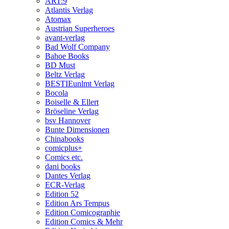
ART:9
Atlantis Verlag
Atomax
Austrian Superheroes
avant-verlag
Bad Wolf Company
Bahoe Books
BD Must
Beltz Verlag
BESTIEunlmt Verlag
Bocola
Boiselle & Ellert
Bröseline Verlag
bsv Hannover
Bunte Dimensionen
Chinabooks
comicplus+
Comics etc.
dani books
Dantes Verlag
ECR-Verlag
Edition 52
Edition Ars Tempus
Edition Comicographie
Edition Comics & Mehr