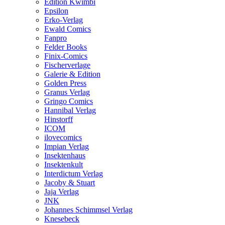
Edition Kwimbi
Epsilon
Erko-Verlag
Ewald Comics
Fanpro
Felder Books
Finix-Comics
Fischerverlage
Galerie & Edition
Golden Press
Granus Verlag
Gringo Comics
Hannibal Verlag
Hinstorff
ICOM
ilovecomics
Impian Verlag
Insektenhaus
Insektenkult
Interdictum Verlag
Jacoby & Stuart
Jaja Verlag
JNK
Johannes Schimmsel Verlag
Knesebeck