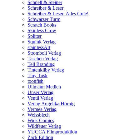
Schnell & Steiner
Schreiber & Leser
Schreiber & Leser: Alles Gute!
Schwarzer Turm
Scratch Books
Skinless Crow
Splitter
Squink Verlag
stainlessArt
Stromboli Verlag
Taschen Verlag
Tell Branding
Tintenkilby Verlag
Tiny Tusk
toonfish
Ullmann Medien
Unser Verlag
Ventil Verlag
Verlag Angelika Hörnig
Vermes-Verlag
Weissblech
Wick Comics
Wildfeuer Verlag
YUCCA Filmproduktion
Zack Edition