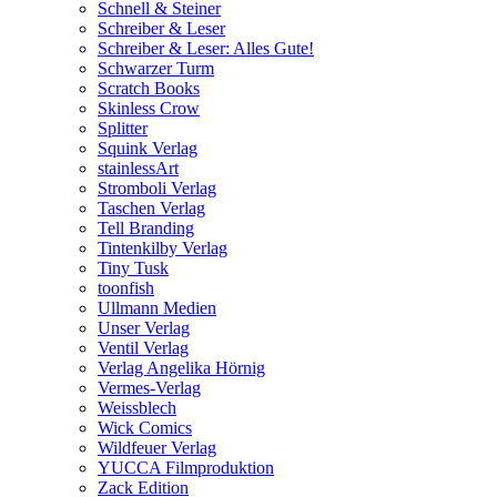
Schnell & Steiner
Schreiber & Leser
Schreiber & Leser: Alles Gute!
Schwarzer Turm
Scratch Books
Skinless Crow
Splitter
Squink Verlag
stainlessArt
Stromboli Verlag
Taschen Verlag
Tell Branding
Tintenkilby Verlag
Tiny Tusk
toonfish
Ullmann Medien
Unser Verlag
Ventil Verlag
Verlag Angelika Hörnig
Vermes-Verlag
Weissblech
Wick Comics
Wildfeuer Verlag
YUCCA Filmproduktion
Zack Edition