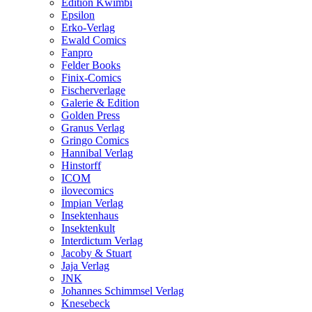
Edition Kwimbi
Epsilon
Erko-Verlag
Ewald Comics
Fanpro
Felder Books
Finix-Comics
Fischerverlage
Galerie & Edition
Golden Press
Granus Verlag
Gringo Comics
Hannibal Verlag
Hinstorff
ICOM
ilovecomics
Impian Verlag
Insektenhaus
Insektenkult
Interdictum Verlag
Jacoby & Stuart
Jaja Verlag
JNK
Johannes Schimmsel Verlag
Knesebeck