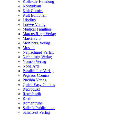
Kollektiv Hamburg
Konturblau
Kult Comics
Kult Editionen
Libellus
Loewe Verlag
Magical Familiars
Marcus Repp Verlag
MarGravio
Mohlberg Verlag
Mosaik
Naglschmid Verlag
Nichtlustig Verlag
Nomen Verlag
Nona Arte
Parallelallee Verlag
Pegasos-Comics
Piredda Verlag
Quick Easy Comics
Reprodukt
Retrofabrik
Riedl
Romantruhe
Salleck Publications
Schaltzeit Verlag