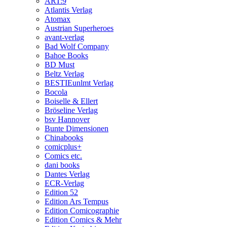
ART:9
Atlantis Verlag
Atomax
Austrian Superheroes
avant-verlag
Bad Wolf Company
Bahoe Books
BD Must
Beltz Verlag
BESTIEunlmt Verlag
Bocola
Boiselle & Ellert
Bröseline Verlag
bsv Hannover
Bunte Dimensionen
Chinabooks
comicplus+
Comics etc.
dani books
Dantes Verlag
ECR-Verlag
Edition 52
Edition Ars Tempus
Edition Comicographie
Edition Comics & Mehr