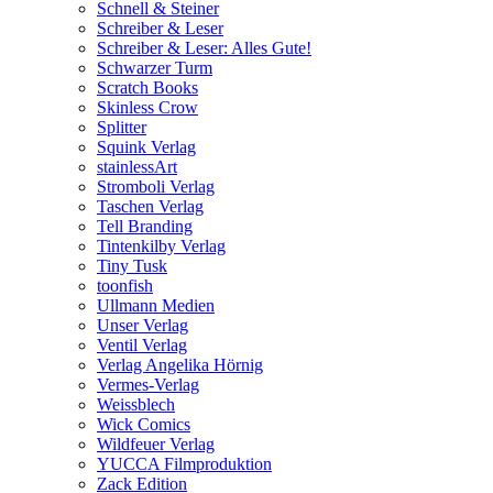
Schnell & Steiner
Schreiber & Leser
Schreiber & Leser: Alles Gute!
Schwarzer Turm
Scratch Books
Skinless Crow
Splitter
Squink Verlag
stainlessArt
Stromboli Verlag
Taschen Verlag
Tell Branding
Tintenkilby Verlag
Tiny Tusk
toonfish
Ullmann Medien
Unser Verlag
Ventil Verlag
Verlag Angelika Hörnig
Vermes-Verlag
Weissblech
Wick Comics
Wildfeuer Verlag
YUCCA Filmproduktion
Zack Edition