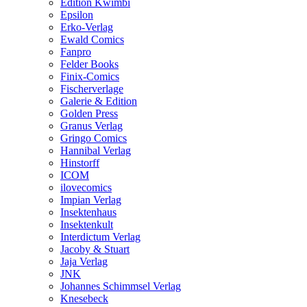
Edition Kwimbi
Epsilon
Erko-Verlag
Ewald Comics
Fanpro
Felder Books
Finix-Comics
Fischerverlage
Galerie & Edition
Golden Press
Granus Verlag
Gringo Comics
Hannibal Verlag
Hinstorff
ICOM
ilovecomics
Impian Verlag
Insektenhaus
Insektenkult
Interdictum Verlag
Jacoby & Stuart
Jaja Verlag
JNK
Johannes Schimmsel Verlag
Knesebeck