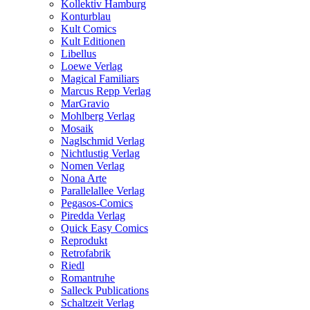
Kollektiv Hamburg
Konturblau
Kult Comics
Kult Editionen
Libellus
Loewe Verlag
Magical Familiars
Marcus Repp Verlag
MarGravio
Mohlberg Verlag
Mosaik
Naglschmid Verlag
Nichtlustig Verlag
Nomen Verlag
Nona Arte
Parallelallee Verlag
Pegasos-Comics
Piredda Verlag
Quick Easy Comics
Reprodukt
Retrofabrik
Riedl
Romantruhe
Salleck Publications
Schaltzeit Verlag