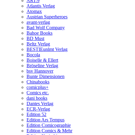
ART:9
Atlantis Verlag
Atomax
Austrian Superheroes
avant-verlag
Bad Wolf Company
Bahoe Books
BD Must
Beltz Verlag
BESTIEunlmt Verlag
Bocola
Boiselle & Ellert
Bröseline Verlag
bsv Hannover
Bunte Dimensionen
Chinabooks
comicplus+
Comics etc.
dani books
Dantes Verlag
ECR-Verlag
Edition 52
Edition Ars Tempus
Edition Comicographie
Edition Comics & Mehr