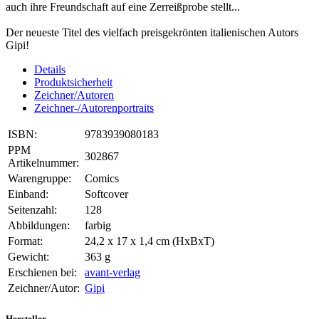
auch ihre Freundschaft auf eine Zerreißprobe stellt...
Der neueste Titel des vielfach preisgekrönten italienischen Autors
Gipi!
Details
Produktsicherheit
Zeichner/Autoren
Zeichner-/Autorenportraits
ISBN:
9783939080183
PPM
302867
Artikelnummer:
Warengruppe:
Comics
Einband:
Softcover
Seitenzahl:
128
Abbildungen:
farbig
Format:
24,2 x 17 x 1,4 cm (HxBxT)
Gewicht:
363 g
Erschienen bei:
avant-verlag
Zeichner/Autor:
Gipi
Hersteller