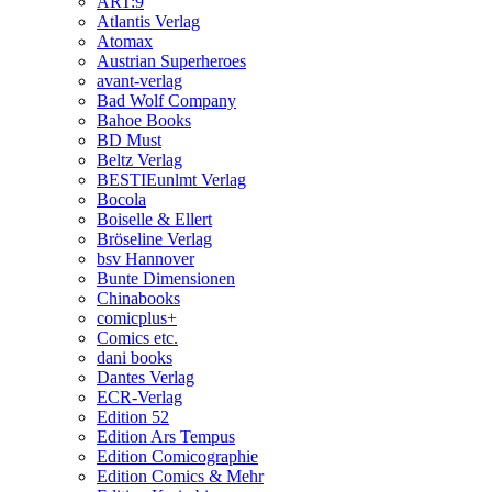
ART:9
Atlantis Verlag
Atomax
Austrian Superheroes
avant-verlag
Bad Wolf Company
Bahoe Books
BD Must
Beltz Verlag
BESTIEunlmt Verlag
Bocola
Boiselle & Ellert
Bröseline Verlag
bsv Hannover
Bunte Dimensionen
Chinabooks
comicplus+
Comics etc.
dani books
Dantes Verlag
ECR-Verlag
Edition 52
Edition Ars Tempus
Edition Comicographie
Edition Comics & Mehr