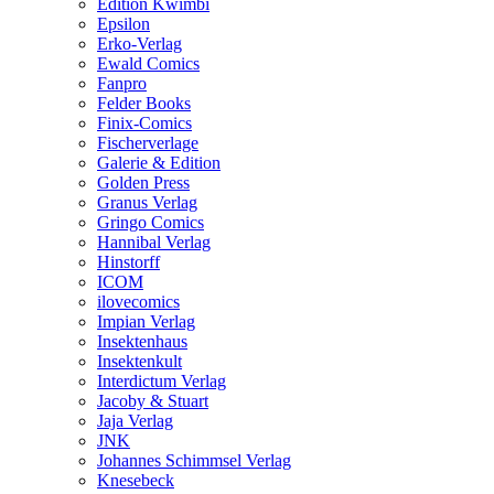
Edition Kwimbi
Epsilon
Erko-Verlag
Ewald Comics
Fanpro
Felder Books
Finix-Comics
Fischerverlage
Galerie & Edition
Golden Press
Granus Verlag
Gringo Comics
Hannibal Verlag
Hinstorff
ICOM
ilovecomics
Impian Verlag
Insektenhaus
Insektenkult
Interdictum Verlag
Jacoby & Stuart
Jaja Verlag
JNK
Johannes Schimmsel Verlag
Knesebeck