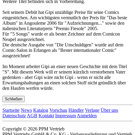
Weitere Titel befinden sich in Vorbereitung.
Seit seinem Debüt hat Gipi unzählige Preise für seine Comics
eingestrichen. Am wichtigsten vermutlich der Preis für "Das beste
Album" in Angouleme 2006 für "Aufzeichnungen..." sowie den
italienischen Literaturpreis "Premio Fiesole" 2005.
Für "5 Songs" wurde er als bester Zeichner auf dem Comicon
Neapel ausgezeichnet.
Die deutsche Ausgabe von "Die Unschuldigen" wurde auf dem
Comic-Salon in Erlangen als "Bester internationaler Comic"
ausgezeichnet!
Im Moment arbeitet Gipi an einer neuen Geschichte mit dem Titel
"S". Mit diesem Werk will er seinem kürzlich verstorbenen Vater
gedenken - aber Gipi wäre nicht Gipi - wenn er nicht alle
Erwartungshaltungen an einen solchen Stoff nicht gründlich über
den Haufen werfen würde.
Schließen
Startseite
News
Katalog
Vorschau
Händler
Verlage
Über uns
Datenschutz
AGB
Kontakt
Impressum
Anmelden
Copyright © 2026 PPM Vertrieb
PPM Vertriebs GmbH & Co. KG - Verlagsauslieferung und Vertrieb