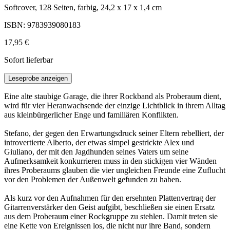
Softcover, 128 Seiten, farbig, 24,2 x 17 x 1,4 cm
ISBN: 9783939080183
17,95 €
Sofort lieferbar
Leseprobe anzeigen
Eine alte staubige Garage, die ihrer Rockband als Proberaum dient,
wird für vier Heranwachsende der einzige Lichtblick in ihrem Alltag
aus kleinbürgerlicher Enge und familiären Konflikten.
Stefano, der gegen den Erwartungsdruck seiner Eltern rebelliert, der
introvertierte Alberto, der etwas simpel gestrickte Alex und
Giuliano, der mit den Jagdhunden seines Vaters um seine
Aufmerksamkeit konkurrieren muss in den stickigen vier Wänden
ihres Proberaums glauben die vier ungleichen Freunde eine Zuflucht
vor den Problemen der Außenwelt gefunden zu haben.
Als kurz vor den Aufnahmen für den ersehnten Plattenvertrag der
Gitarrenverstärker den Geist aufgibt, beschließen sie einen Ersatz
aus dem Proberaum einer Rockgruppe zu stehlen. Damit treten sie
eine Kette von Ereignissen los, die nicht nur ihre Band, sondern