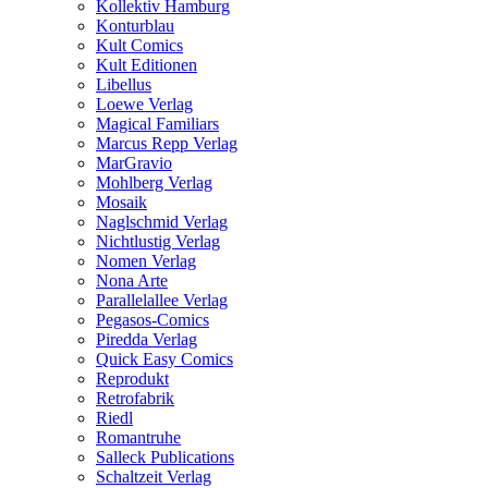
Kollektiv Hamburg
Konturblau
Kult Comics
Kult Editionen
Libellus
Loewe Verlag
Magical Familiars
Marcus Repp Verlag
MarGravio
Mohlberg Verlag
Mosaik
Naglschmid Verlag
Nichtlustig Verlag
Nomen Verlag
Nona Arte
Parallelallee Verlag
Pegasos-Comics
Piredda Verlag
Quick Easy Comics
Reprodukt
Retrofabrik
Riedl
Romantruhe
Salleck Publications
Schaltzeit Verlag