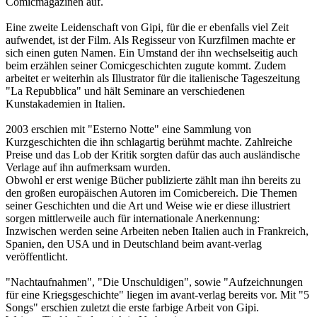
Comicmagazinen auf.
Eine zweite Leidenschaft von Gipi, für die er ebenfalls viel Zeit
aufwendet, ist der Film. Als Regisseur von Kurzfilmen machte er
sich einen guten Namen. Ein Umstand der ihn wechselseitig auch
beim erzählen seiner Comicgeschichten zugute kommt. Zudem
arbeitet er weiterhin als Illustrator für die italienische Tageszeitung
"La Repubblica" und hält Seminare an verschiedenen
Kunstakademien in Italien.
2003 erschien mit "Esterno Notte" eine Sammlung von
Kurzgeschichten die ihn schlagartig berühmt machte. Zahlreiche
Preise und das Lob der Kritik sorgten dafür das auch ausländische
Verlage auf ihn aufmerksam wurden.
Obwohl er erst wenige Bücher publizierte zählt man ihn bereits zu
den großen europäischen Autoren im Comicbereich. Die Themen
seiner Geschichten und die Art und Weise wie er diese illustriert
sorgen mittlerweile auch für internationale Anerkennung:
Inzwischen werden seine Arbeiten neben Italien auch in Frankreich,
Spanien, den USA und in Deutschland beim avant-verlag
veröffentlicht.
"Nachtaufnahmen", "Die Unschuldigen", sowie "Aufzeichnungen
für eine Kriegsgeschichte" liegen im avant-verlag bereits vor. Mit "5
Songs" erschien zuletzt die erste farbige Arbeit von Gipi.