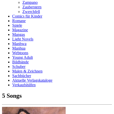
Zampano
Zauberstern
Zwerchfell
Comics für Kinder
Romane
Spiele
Magazine
Mangas
Light Novels
Manhwa
Manhua
Webtoons
Young Adult
Bildbände
Schuber
Malen & Zeichnen
Sachbücher
Aktuelle Verlagskataloge
Verkaufshilfen
5 Songs