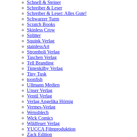
Schnell & Steiner
Schreiber & Leser
Schreiber & Leser: Alles Gute!
Schwarzer Turm
Scratch Books
Skinless Crow
Splitter
Squink Verlag
stainlessArt
Stromboli Verlag
Taschen Verlag
Tell Branding
Tintenkilby Verlag
Tiny Tusk
toonfish
Ullmann Medien
Unser Verlag
Ventil Verlag
Verlag Angelika Hörnig
Vermes-Verlag
Weissblech
Wick Comics
Wildfeuer Verlag
YUCCA Filmproduktion
Zack Edition