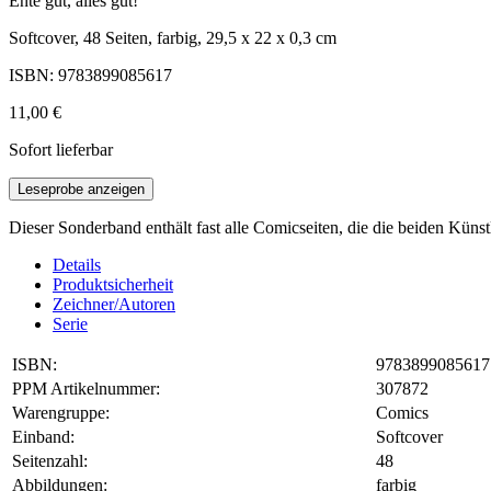
Ente gut, alles gut!
Softcover, 48 Seiten, farbig, 29,5 x 22 x 0,3 cm
ISBN: 9783899085617
11,00 €
Sofort lieferbar
Leseprobe anzeigen
Dieser Sonderband enthält fast alle Comicseiten, die die beiden Küns
Details
Produktsicherheit
Zeichner/Autoren
Serie
ISBN:
9783899085617
PPM Artikelnummer:
307872
Warengruppe:
Comics
Einband:
Softcover
Seitenzahl:
48
Abbildungen:
farbig