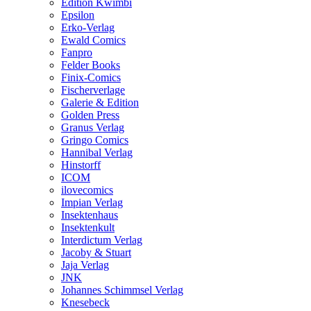
Edition Kwimbi
Epsilon
Erko-Verlag
Ewald Comics
Fanpro
Felder Books
Finix-Comics
Fischerverlage
Galerie & Edition
Golden Press
Granus Verlag
Gringo Comics
Hannibal Verlag
Hinstorff
ICOM
ilovecomics
Impian Verlag
Insektenhaus
Insektenkult
Interdictum Verlag
Jacoby & Stuart
Jaja Verlag
JNK
Johannes Schimmsel Verlag
Knesebeck