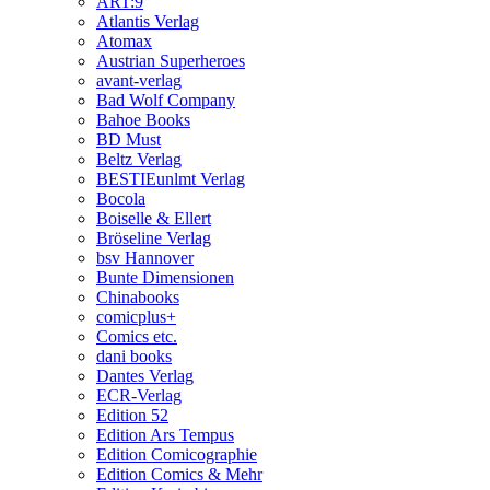
ART:9
Atlantis Verlag
Atomax
Austrian Superheroes
avant-verlag
Bad Wolf Company
Bahoe Books
BD Must
Beltz Verlag
BESTIEunlmt Verlag
Bocola
Boiselle & Ellert
Bröseline Verlag
bsv Hannover
Bunte Dimensionen
Chinabooks
comicplus+
Comics etc.
dani books
Dantes Verlag
ECR-Verlag
Edition 52
Edition Ars Tempus
Edition Comicographie
Edition Comics & Mehr