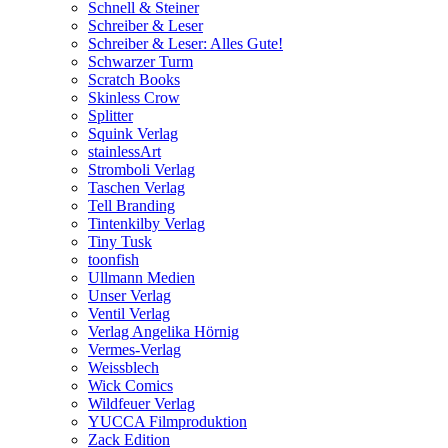
Schnell & Steiner
Schreiber & Leser
Schreiber & Leser: Alles Gute!
Schwarzer Turm
Scratch Books
Skinless Crow
Splitter
Squink Verlag
stainlessArt
Stromboli Verlag
Taschen Verlag
Tell Branding
Tintenkilby Verlag
Tiny Tusk
toonfish
Ullmann Medien
Unser Verlag
Ventil Verlag
Verlag Angelika Hörnig
Vermes-Verlag
Weissblech
Wick Comics
Wildfeuer Verlag
YUCCA Filmproduktion
Zack Edition