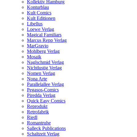
Kollektiv Hamburg
Konturblau
Kult Comics
Kult Editionen
Libellus
Loewe Verlag
Magical Familiars
Marcus Repp Verlag
MarGravio
Mohlberg Verlag
Mosaik
Naglschmid Verlag
Nichtlustig Verlag
Nomen Verlag
Nona Arte
Parallelallee Verlag
Pegasos-Comics
Piredda Verlag
Quick Easy Comics
Reprodukt
Retrofabrik
Riedl
Romantruhe
Salleck Publications
Schaltzeit Verlag