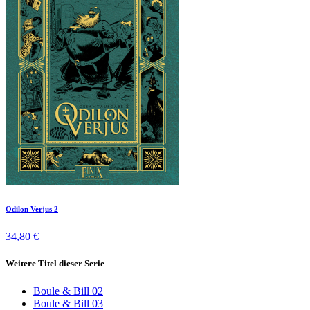
Odilon Verjus 2
34,80 €
Weitere Titel dieser Serie
Boule & Bill 02
Boule & Bill 03