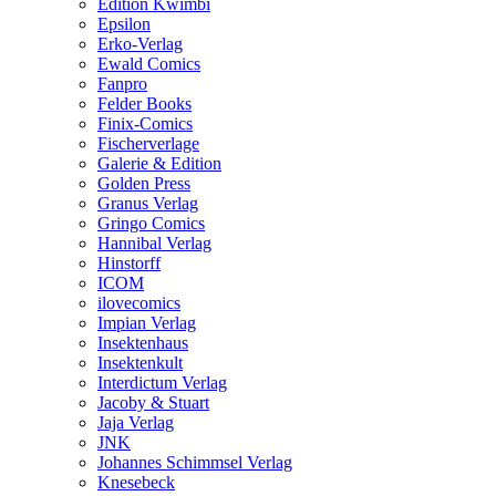
Edition Kwimbi
Epsilon
Erko-Verlag
Ewald Comics
Fanpro
Felder Books
Finix-Comics
Fischerverlage
Galerie & Edition
Golden Press
Granus Verlag
Gringo Comics
Hannibal Verlag
Hinstorff
ICOM
ilovecomics
Impian Verlag
Insektenhaus
Insektenkult
Interdictum Verlag
Jacoby & Stuart
Jaja Verlag
JNK
Johannes Schimmsel Verlag
Knesebeck