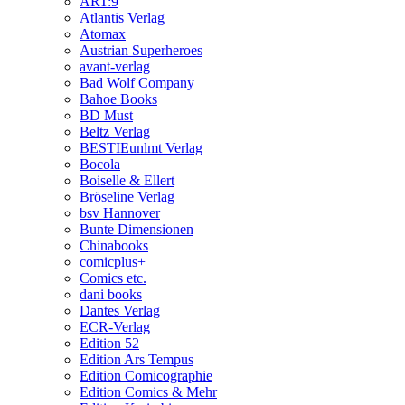
ART:9
Atlantis Verlag
Atomax
Austrian Superheroes
avant-verlag
Bad Wolf Company
Bahoe Books
BD Must
Beltz Verlag
BESTIEunlmt Verlag
Bocola
Boiselle & Ellert
Bröseline Verlag
bsv Hannover
Bunte Dimensionen
Chinabooks
comicplus+
Comics etc.
dani books
Dantes Verlag
ECR-Verlag
Edition 52
Edition Ars Tempus
Edition Comicographie
Edition Comics & Mehr