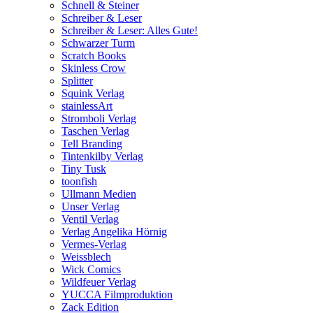
Schnell & Steiner
Schreiber & Leser
Schreiber & Leser: Alles Gute!
Schwarzer Turm
Scratch Books
Skinless Crow
Splitter
Squink Verlag
stainlessArt
Stromboli Verlag
Taschen Verlag
Tell Branding
Tintenkilby Verlag
Tiny Tusk
toonfish
Ullmann Medien
Unser Verlag
Ventil Verlag
Verlag Angelika Hörnig
Vermes-Verlag
Weissblech
Wick Comics
Wildfeuer Verlag
YUCCA Filmproduktion
Zack Edition