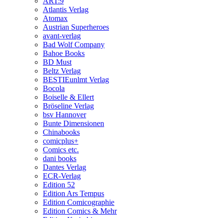
ART:9
Atlantis Verlag
Atomax
Austrian Superheroes
avant-verlag
Bad Wolf Company
Bahoe Books
BD Must
Beltz Verlag
BESTIEunlmt Verlag
Bocola
Boiselle & Ellert
Bröseline Verlag
bsv Hannover
Bunte Dimensionen
Chinabooks
comicplus+
Comics etc.
dani books
Dantes Verlag
ECR-Verlag
Edition 52
Edition Ars Tempus
Edition Comicographie
Edition Comics & Mehr