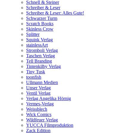
Schnell & Steiner
Schreiber & Leser
Schreiber & Leser: Alles Gute!
Schwarzer Turm
Scratch Books
Skinless Crow
Splitter
Squink Verlag
stainlessArt
Stromboli Verlag
Taschen Verlag
Tell Branding
Tintenkilby Verlag
Tiny Tusk
toonfish
Ullmann Medien
Unser Verlag
Ventil Verlag
Verlag Angelika Hörnig
Vermes-Verlag
Weissblech
Wick Comics
Wildfeuer Verlag
YUCCA Filmproduktion
Zack Edition