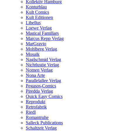
Kollektiv Hamburg
Konturblau
Kult Comics
Kult Editionen
Libellus
Loewe Verlag
Magical Familiars
Marcus Repp Verlag
MarGravio
Mohlberg Verlag
Mosaik
Naglschmid Verlag
Nichtlustig Verlag
Nomen Verlag
Nona Arte
Parallelallee Verlag
Pegasos-Comics
Piredda Verlag
Quick Easy Comics
Reprodukt
Retrofabrik
Riedl
Romantruhe
Salleck Publications
Schaltzeit Verlag