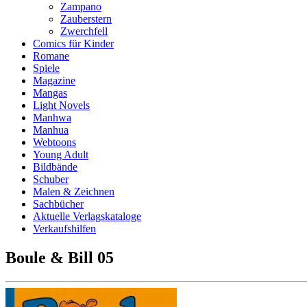
Zampano
Zauberstern
Zwerchfell
Comics für Kinder
Romane
Spiele
Magazine
Mangas
Light Novels
Manhwa
Manhua
Webtoons
Young Adult
Bildbände
Schuber
Malen & Zeichnen
Sachbücher
Aktuelle Verlagskataloge
Verkaufshilfen
Boule & Bill 05