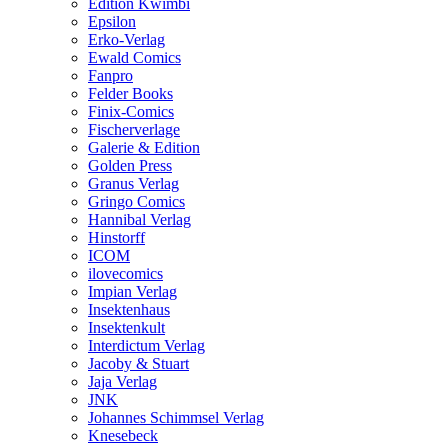
Edition Kwimbi
Epsilon
Erko-Verlag
Ewald Comics
Fanpro
Felder Books
Finix-Comics
Fischerverlage
Galerie & Edition
Golden Press
Granus Verlag
Gringo Comics
Hannibal Verlag
Hinstorff
ICOM
ilovecomics
Impian Verlag
Insektenhaus
Insektenkult
Interdictum Verlag
Jacoby & Stuart
Jaja Verlag
JNK
Johannes Schimmsel Verlag
Knesebeck