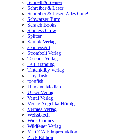
Schnell & Steiner
Schreiber & Leser
Schreiber & Leser: Alles Gute!
Schwarzer Turm
Scratch Books
Skinless Crow
Splitter
Squink Verlag
stainlessArt
Stromboli Verlag
Taschen Verlag
Tell Branding
Tintenkilby Verlag
Tiny Tusk
toonfish
Ullmann Medien
Unser Verlag
Ventil Verlag
Verlag Angelika Hörnig
Vermes-Verlag
Weissblech
Wick Comics
Wildfeuer Verlag
YUCCA Filmproduktion
Zack Edition