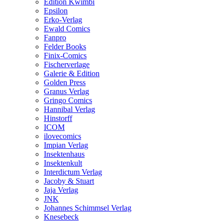
Edition Kwimbi
Epsilon
Erko-Verlag
Ewald Comics
Fanpro
Felder Books
Finix-Comics
Fischerverlage
Galerie & Edition
Golden Press
Granus Verlag
Gringo Comics
Hannibal Verlag
Hinstorff
ICOM
ilovecomics
Impian Verlag
Insektenhaus
Insektenkult
Interdictum Verlag
Jacoby & Stuart
Jaja Verlag
JNK
Johannes Schimmsel Verlag
Knesebeck