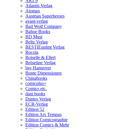
ART:9
Atlantis Verlag
Atomax
Austrian Superheroes
avant-verlag
Bad Wolf Company
Bahoe Books
BD Must
Beltz Verlag
BESTIEunlmt Verlag
Bocola
Boiselle & Ellert
Bröseline Verlag
bsv Hannover
Bunte Dimensionen
Chinabooks
comicplus+
Comics etc.
dani books
Dantes Verlag
ECR-Verlag
Edition 52
Edition Ars Tempus
Edition Comicographie
Edition Comics & Mehr