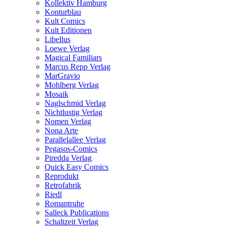
Kollektiv Hamburg
Konturblau
Kult Comics
Kult Editionen
Libellus
Loewe Verlag
Magical Familiars
Marcus Repp Verlag
MarGravio
Mohlberg Verlag
Mosaik
Naglschmid Verlag
Nichtlustig Verlag
Nomen Verlag
Nona Arte
Parallelallee Verlag
Pegasos-Comics
Piredda Verlag
Quick Easy Comics
Reprodukt
Retrofabrik
Riedl
Romantruhe
Salleck Publications
Schaltzeit Verlag