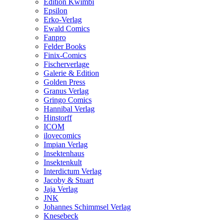
Edition Kwimbi
Epsilon
Erko-Verlag
Ewald Comics
Fanpro
Felder Books
Finix-Comics
Fischerverlage
Galerie & Edition
Golden Press
Granus Verlag
Gringo Comics
Hannibal Verlag
Hinstorff
ICOM
ilovecomics
Impian Verlag
Insektenhaus
Insektenkult
Interdictum Verlag
Jacoby & Stuart
Jaja Verlag
JNK
Johannes Schimmsel Verlag
Knesebeck