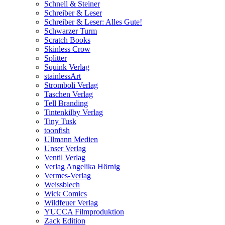
Schnell & Steiner
Schreiber & Leser
Schreiber & Leser: Alles Gute!
Schwarzer Turm
Scratch Books
Skinless Crow
Splitter
Squink Verlag
stainlessArt
Stromboli Verlag
Taschen Verlag
Tell Branding
Tintenkilby Verlag
Tiny Tusk
toonfish
Ullmann Medien
Unser Verlag
Ventil Verlag
Verlag Angelika Hörnig
Vermes-Verlag
Weissblech
Wick Comics
Wildfeuer Verlag
YUCCA Filmproduktion
Zack Edition