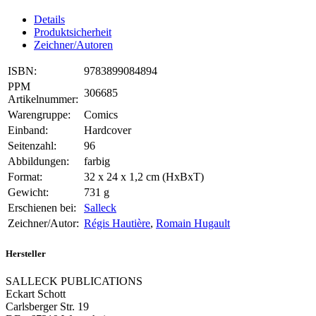
Details
Produktsicherheit
Zeichner/Autoren
ISBN:
9783899084894
PPM
306685
Artikelnummer:
Warengruppe:
Comics
Einband:
Hardcover
Seitenzahl:
96
Abbildungen:
farbig
Format:
32 x 24 x 1,2 cm (HxBxT)
Gewicht:
731 g
Erschienen bei:
Salleck
Zeichner/Autor:
Régis Hautière
,
Romain Hugault
Hersteller
SALLECK PUBLICATIONS
Eckart Schott
Carlsberger Str. 19