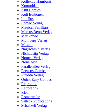
Kollektiv Hamburg
Konturblau
Kult Comics
Kult Editionen
Libellus
Loewe Verlag
Magical Familiars
Marcus Repp Verlag
MarGravio
Mohlberg Verlag
Mosaik
Naglschmid Verlag
Nichtlustig Verlag
Nomen Verlag
Nona Arte
Parallelallee Verlag
Pegasos-Comics
Piredda Verlag
Quick Easy Comics
Reprodukt
Retrofabrik
Riedl
Romantruhe
Salleck Publications
Schaltzeit Verlag