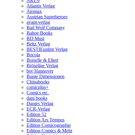
ART:9
Atlantis Verlag
Atomax
Austrian Superheroes
avant-verlag
Bad Wolf Company
Bahoe Books
BD Must
Beltz Verlag
BESTIEunlmt Verlag
Bocola
Boiselle & Ellert
Bröseline Verlag
bsv Hannover
Bunte Dimensionen
Chinabooks
comicplus+
Comics etc.
dani books
Dantes Verlag
ECR-Verlag
Edition 52
Edition Ars Tempus
Edition Comicographie
Edition Comics & Mehr