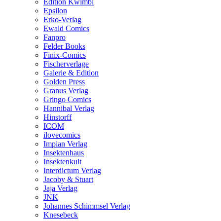
Edition Kwimbi
Epsilon
Erko-Verlag
Ewald Comics
Fanpro
Felder Books
Finix-Comics
Fischerverlage
Galerie & Edition
Golden Press
Granus Verlag
Gringo Comics
Hannibal Verlag
Hinstorff
ICOM
ilovecomics
Impian Verlag
Insektenhaus
Insektenkult
Interdictum Verlag
Jacoby & Stuart
Jaja Verlag
JNK
Johannes Schimmsel Verlag
Knesebeck