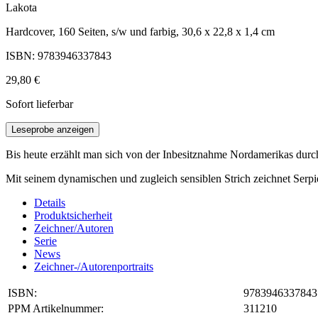
Lakota
Hardcover, 160 Seiten, s/w und farbig, 30,6 x 22,8 x 1,4 cm
ISBN: 9783946337843
29,80 €
Sofort lieferbar
Leseprobe anzeigen
Bis heute erzählt man sich von der Inbesitznahme Nordamerikas dur
Mit seinem dynamischen und zugleich sensiblen Strich zeichnet Serpie
Details
Produktsicherheit
Zeichner/Autoren
Serie
News
Zeichner-/Autorenportraits
ISBN:
9783946337843
PPM Artikelnummer:
311210