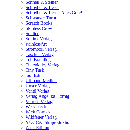
Schnell & Steiner
Schreiber & Leser
Schreiber & Leser: Alles Gute!
Schwarzer Turm
Scratch Books
Skinless Crow
Splitter
Squink Verlag
stainlessArt
Stromboli Verlag
Taschen Verlag
Tell Branding
Tintenkilby Verlag
Tiny Tusk
toonfish
Ullmann Medien
Unser Verlag
Ventil Verlag
Verlag Angelika Hörnig
Vermes-Verlag
Weissblech
Wick Comics
Wildfeuer Verlag
YUCCA Filmproduktion
Zack Edition