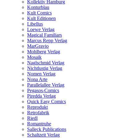
Kollektiv Hamburg
Konturblau
Kult Comics
Kult Editionen
Libellus
Loewe Verlag
Magical Familiars
Marcus Repp Verlag
MarGravio
Mohlberg Verlag
Mosaik
Naglschmid Verlag
Nichtlustig Verlag
Nomen Verlag
Nona Arte
Parallelallee Verlag
Pegasos-Comics
Piredda Verlag
Quick Easy Comics
Reprodukt
Retrofabrik
Riedl
Romantruhe
Salleck Publications
Schaltzeit Verlag