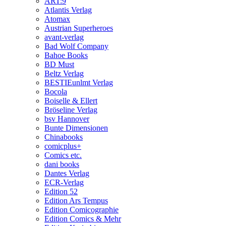
ART:9
Atlantis Verlag
Atomax
Austrian Superheroes
avant-verlag
Bad Wolf Company
Bahoe Books
BD Must
Beltz Verlag
BESTIEunlmt Verlag
Bocola
Boiselle & Ellert
Bröseline Verlag
bsv Hannover
Bunte Dimensionen
Chinabooks
comicplus+
Comics etc.
dani books
Dantes Verlag
ECR-Verlag
Edition 52
Edition Ars Tempus
Edition Comicographie
Edition Comics & Mehr