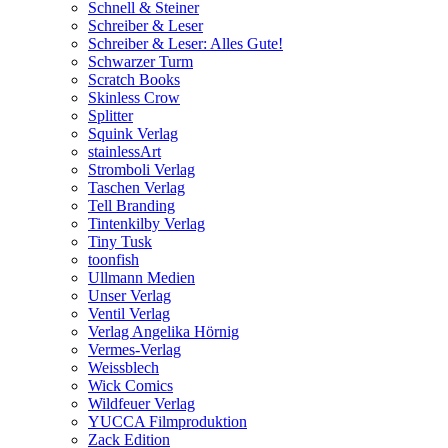
Schnell & Steiner
Schreiber & Leser
Schreiber & Leser: Alles Gute!
Schwarzer Turm
Scratch Books
Skinless Crow
Splitter
Squink Verlag
stainlessArt
Stromboli Verlag
Taschen Verlag
Tell Branding
Tintenkilby Verlag
Tiny Tusk
toonfish
Ullmann Medien
Unser Verlag
Ventil Verlag
Verlag Angelika Hörnig
Vermes-Verlag
Weissblech
Wick Comics
Wildfeuer Verlag
YUCCA Filmproduktion
Zack Edition