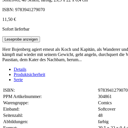
ISBN: 9783941279070
11,50 €
Sofort lieferbar
Leseprobe anzeigen
Herr Bojenberg agiert erneut als Koch und Kapitän, als Wanderer und
kämpft mal wieder mit seinem Gewicht, geht angeln, durchquert die W
Paustian, dem Kater des Nachbarn, herum...
Details
Produktsicherheit
Serie
ISBN:
9783941279070
PPM Artikelnummer:
304861
Warengruppe:
Comics
Einband:
Softcover
Seitenzahl:
48
Abbildungen:
farbig
Format:
29,5 x 22 x 0,