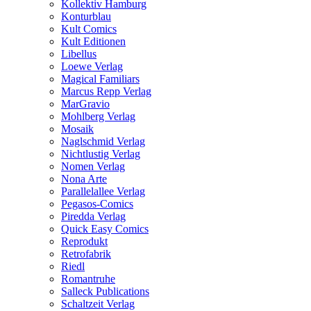
Kollektiv Hamburg
Konturblau
Kult Comics
Kult Editionen
Libellus
Loewe Verlag
Magical Familiars
Marcus Repp Verlag
MarGravio
Mohlberg Verlag
Mosaik
Naglschmid Verlag
Nichtlustig Verlag
Nomen Verlag
Nona Arte
Parallelallee Verlag
Pegasos-Comics
Piredda Verlag
Quick Easy Comics
Reprodukt
Retrofabrik
Riedl
Romantruhe
Salleck Publications
Schaltzeit Verlag