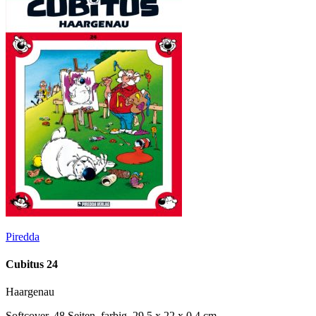
Piredda
Cubitus 24
Haargenau
Softcover, 48 Seiten, farbig, 29,5 x 22 x 0,4 cm