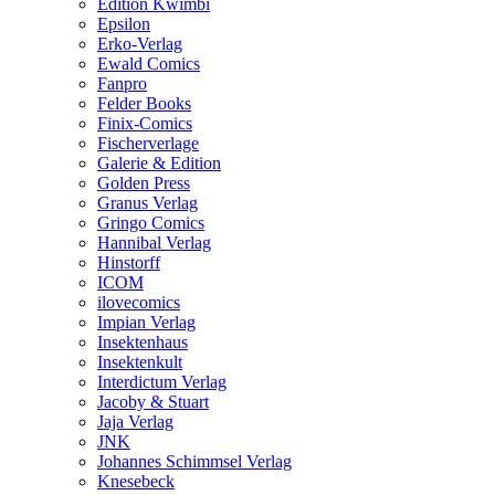
Edition Kwimbi
Epsilon
Erko-Verlag
Ewald Comics
Fanpro
Felder Books
Finix-Comics
Fischerverlage
Galerie & Edition
Golden Press
Granus Verlag
Gringo Comics
Hannibal Verlag
Hinstorff
ICOM
ilovecomics
Impian Verlag
Insektenhaus
Insektenkult
Interdictum Verlag
Jacoby & Stuart
Jaja Verlag
JNK
Johannes Schimmsel Verlag
Knesebeck