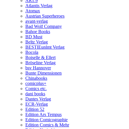
ART:9
Atlantis Verlag
Atomax
Austrian Superheroes
avant-verlag
Bad Wolf Company
Bahoe Books
BD Must
Beltz Verlag
BESTIEunlmt Verlag
Bocola
Boiselle & Ellert
Bröseline Verlag
bsv Hannover
Bunte Dimensionen
Chinabooks
comicplus+
Comics etc.
dani books
Dantes Verlag
ECR-Verlag
Edition 52
Edition Ars Tempus
Edition Comicographie
Edition Comics & Mehr