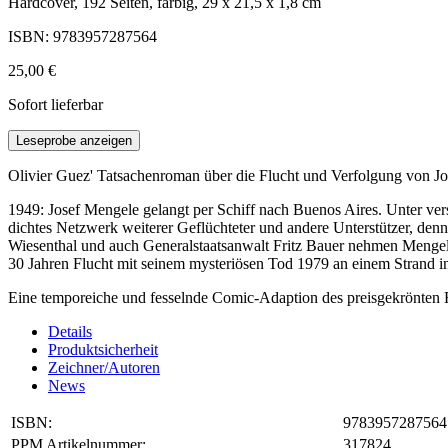
Hardcover, 192 Seiten, farbig, 29 x 21,5 x 1,8 cm
ISBN: 9783957287564
25,00 €
Sofort lieferbar
Leseprobe anzeigen
Olivier Guez' Tatsachenroman über die Flucht und Verfolgung von Jo
1949: Josef Mengele gelangt per Schiff nach Buenos Aires. Unter vers
dichtes Netzwerk weiterer Geflüchteter und andere Unterstützer, de
Wiesenthal und auch Generalstaatsanwalt Fritz Bauer nehmen Mengeles
30 Jahren Flucht mit seinem mysteriösen Tod 1979 an einem Strand in
Eine temporeiche und fesselnde Comic-Adaption des preisgekrönten 
Details
Produktsicherheit
Zeichner/Autoren
News
ISBN:
9783957287564
PPM Artikelnummer:
317824