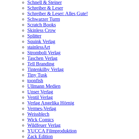
Schnell & Steiner
Schreiber & Leser
Schreiber & Leser: Alles Gute!
Schwarzer Turm
Scratch Books
Skinless Crow
Splitter
Squink Verlag
stainlessArt
Stromboli Verlag
Taschen Verlag
Tell Branding
Tintenkilby Verlag
Tiny Tusk
toonfish
Ullmann Medien
Unser Verlag
Ventil Verlag
Verlag Angelika Hörnig
Vermes-Verlag
Weissblech
Wick Comics
Wildfeuer Verlag
YUCCA Filmproduktion
Zack Edition