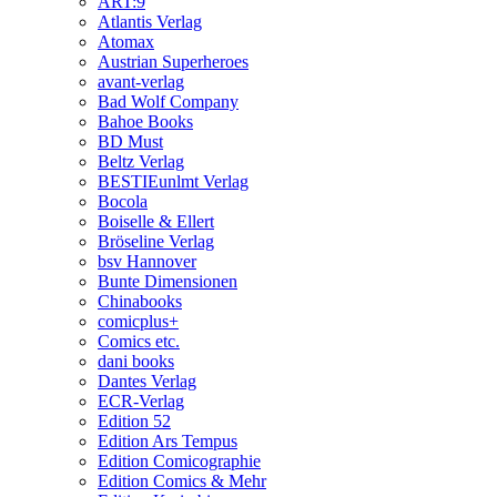
ART:9
Atlantis Verlag
Atomax
Austrian Superheroes
avant-verlag
Bad Wolf Company
Bahoe Books
BD Must
Beltz Verlag
BESTIEunlmt Verlag
Bocola
Boiselle & Ellert
Bröseline Verlag
bsv Hannover
Bunte Dimensionen
Chinabooks
comicplus+
Comics etc.
dani books
Dantes Verlag
ECR-Verlag
Edition 52
Edition Ars Tempus
Edition Comicographie
Edition Comics & Mehr