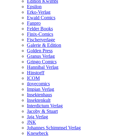
Edition Kwimbi
Epsilon
Erko-Verlag
Ewald Comics
Fanpro
Felder Books
Finix-Comics
Fischerverlage
Galerie & Edition
Golden Press
Granus Verlag
Gringo Comics
Hannibal Verlag
Hinstorff
ICOM
ilovecomics
Impian Verlag
Insektenhaus
Insektenkult
Interdictum Verlag
Jacoby & Stuart
Jaja Verlag
JNK
Johannes Schimmsel Verlag
Knesebeck