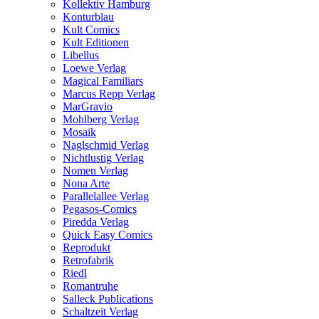
Kollektiv Hamburg
Konturblau
Kult Comics
Kult Editionen
Libellus
Loewe Verlag
Magical Familiars
Marcus Repp Verlag
MarGravio
Mohlberg Verlag
Mosaik
Naglschmid Verlag
Nichtlustig Verlag
Nomen Verlag
Nona Arte
Parallelallee Verlag
Pegasos-Comics
Piredda Verlag
Quick Easy Comics
Reprodukt
Retrofabrik
Riedl
Romantruhe
Salleck Publications
Schaltzeit Verlag