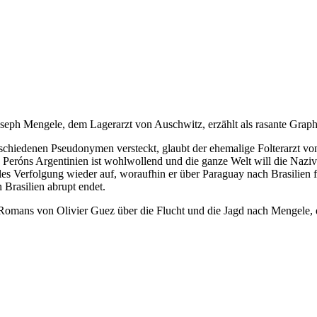
seph Mengele, dem Lagerarzt von Auschwitz, erzählt als rasante Grap
chiedenen Pseudonymen versteckt, glaubt der ehemalige Folterarzt von A
nn Peróns Argentinien ist wohlwollend und die ganze Welt will die Na
 Verfolgung wieder auf, woraufhin er über Paraguay nach Brasilien flie
 Brasilien abrupt endet.
Romans von Olivier Guez über die Flucht und die Jagd nach Mengele, 