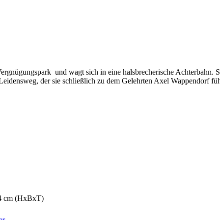
ügungspark und wagt sich in eine halsbrecherische Achterbahn. So 
in Leidensweg, der sie schließlich zu dem Gelehrten Axel Wappendorf fü
,4 cm (HxBxT)
er