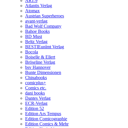
ART:9
Atlantis Verlag
Atomax
Austrian Superheroes
avant-verlag
Bad Wolf Company
Bahoe Books
BD Must
Beltz Verlag
BESTIEunlmt Verlag
Bocola
Boiselle & Ellert
Bröseline Verlag
bsv Hannover
Bunte Dimensionen
Chinabooks
comicplus+
Comics etc.
dani books
Dantes Verlag
ECR-Verlag
Edition 52
Edition Ars Tempus
Edition Comicographie
Edition Comics & Mehr