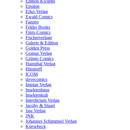
Edition Kwimbi
Epsilon
Erko-Verlag
Ewald Comics
Fanpro
Felder Books
Finix-Comics
Fischerverlage
Galerie & Edition
Golden Press
Granus Verlag
Gringo Comics
Hannibal Verlag
Hinstorff
ICOM
ilovecomics
Impian Verlag
Insektenhaus
Insektenkult
Interdictum Verlag
Jacoby & Stuart
Jaja Verlag
JNK
Johannes Schimmsel Verlag
Knesebeck