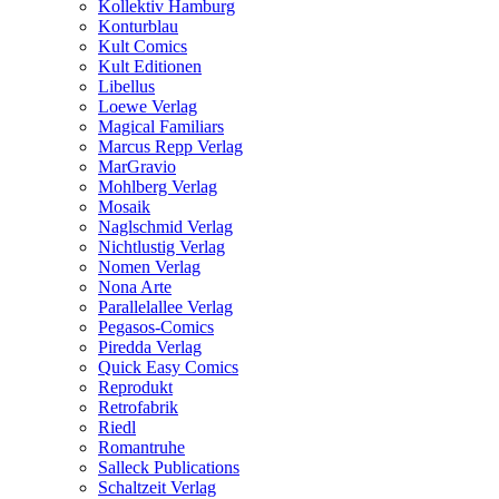
Kollektiv Hamburg
Konturblau
Kult Comics
Kult Editionen
Libellus
Loewe Verlag
Magical Familiars
Marcus Repp Verlag
MarGravio
Mohlberg Verlag
Mosaik
Naglschmid Verlag
Nichtlustig Verlag
Nomen Verlag
Nona Arte
Parallelallee Verlag
Pegasos-Comics
Piredda Verlag
Quick Easy Comics
Reprodukt
Retrofabrik
Riedl
Romantruhe
Salleck Publications
Schaltzeit Verlag