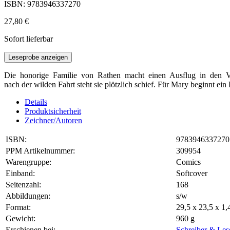
ISBN: 9783946337270
27,80 €
Sofort lieferbar
Leseprobe anzeigen
Die honorige Familie von Rathen macht einen Ausflug in den Vergn
nach der wilden Fahrt steht sie plötzlich schief. Für Mary beginnt e
Details
Produktsicherheit
Zeichner/Autoren
ISBN:
9783946337270
PPM Artikelnummer:
309954
Warengruppe:
Comics
Einband:
Softcover
Seitenzahl:
168
Abbildungen:
s/w
Format:
29,5 x 23,5 x 1
Gewicht:
960 g
Erschienen bei:
Schreiber & Les