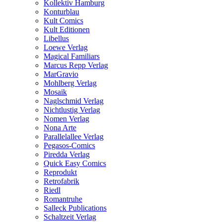
Kollektiv Hamburg
Konturblau
Kult Comics
Kult Editionen
Libellus
Loewe Verlag
Magical Familiars
Marcus Repp Verlag
MarGravio
Mohlberg Verlag
Mosaik
Naglschmid Verlag
Nichtlustig Verlag
Nomen Verlag
Nona Arte
Parallelallee Verlag
Pegasos-Comics
Piredda Verlag
Quick Easy Comics
Reprodukt
Retrofabrik
Riedl
Romantruhe
Salleck Publications
Schaltzeit Verlag