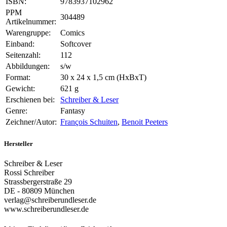
ISBN:
9783937102962
PPM
304489
Artikelnummer:
Warengruppe:
Comics
Einband:
Softcover
Seitenzahl:
112
Abbildungen:
s/w
Format:
30 x 24 x 1,5 cm (HxBxT)
Gewicht:
621 g
Erschienen bei:
Schreiber & Leser
Genre:
Fantasy
Zeichner/Autor:
François Schuiten
,
Benoit Peeters
Hersteller
Schreiber & Leser
Rossi Schreiber
Strassbergerstraße 29
DE - 80809 München
verlag@schreiberundleser.de
www.schreiberundleser.de