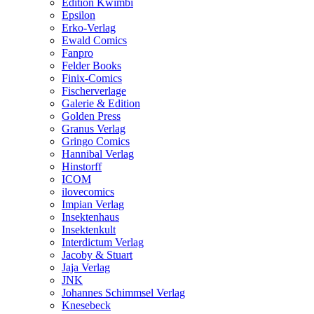
Edition Kwimbi
Epsilon
Erko-Verlag
Ewald Comics
Fanpro
Felder Books
Finix-Comics
Fischerverlage
Galerie & Edition
Golden Press
Granus Verlag
Gringo Comics
Hannibal Verlag
Hinstorff
ICOM
ilovecomics
Impian Verlag
Insektenhaus
Insektenkult
Interdictum Verlag
Jacoby & Stuart
Jaja Verlag
JNK
Johannes Schimmsel Verlag
Knesebeck