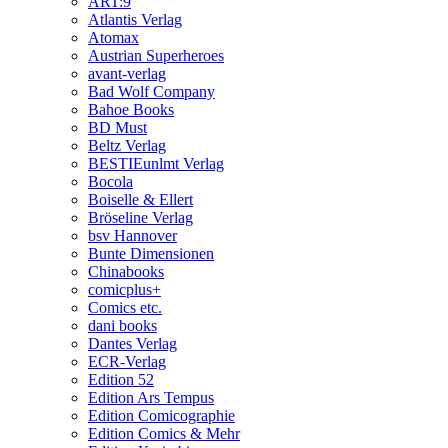
ART:9
Atlantis Verlag
Atomax
Austrian Superheroes
avant-verlag
Bad Wolf Company
Bahoe Books
BD Must
Beltz Verlag
BESTIEunlmt Verlag
Bocola
Boiselle & Ellert
Bröseline Verlag
bsv Hannover
Bunte Dimensionen
Chinabooks
comicplus+
Comics etc.
dani books
Dantes Verlag
ECR-Verlag
Edition 52
Edition Ars Tempus
Edition Comicographie
Edition Comics & Mehr