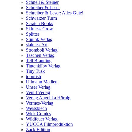
Schnell & Steiner
Schreiber & Leser
Schreiber & Leser: Alles Gute!
Schwarzer Turm
Scratch Books
Skinless Crow
Splitter
Squink Verlag
stainlessArt
Stromboli Verlag
Taschen Verlag
Tell Branding
Tintenkilby Verlag
Tiny Tusk
toonfish
Ullmann Medien
Unser Verlag
Ventil Verlag
Verlag Angelika Hörnig
Vermes-Verlag
Weissblech
Wick Comics
Wildfeuer Verlag
YUCCA Filmproduktion
Zack Edition