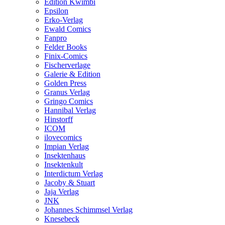
Edition Kwimbi
Epsilon
Erko-Verlag
Ewald Comics
Fanpro
Felder Books
Finix-Comics
Fischerverlage
Galerie & Edition
Golden Press
Granus Verlag
Gringo Comics
Hannibal Verlag
Hinstorff
ICOM
ilovecomics
Impian Verlag
Insektenhaus
Insektenkult
Interdictum Verlag
Jacoby & Stuart
Jaja Verlag
JNK
Johannes Schimmsel Verlag
Knesebeck