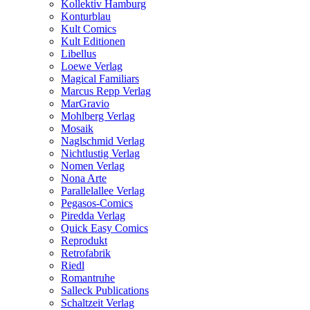
Kollektiv Hamburg
Konturblau
Kult Comics
Kult Editionen
Libellus
Loewe Verlag
Magical Familiars
Marcus Repp Verlag
MarGravio
Mohlberg Verlag
Mosaik
Naglschmid Verlag
Nichtlustig Verlag
Nomen Verlag
Nona Arte
Parallelallee Verlag
Pegasos-Comics
Piredda Verlag
Quick Easy Comics
Reprodukt
Retrofabrik
Riedl
Romantruhe
Salleck Publications
Schaltzeit Verlag