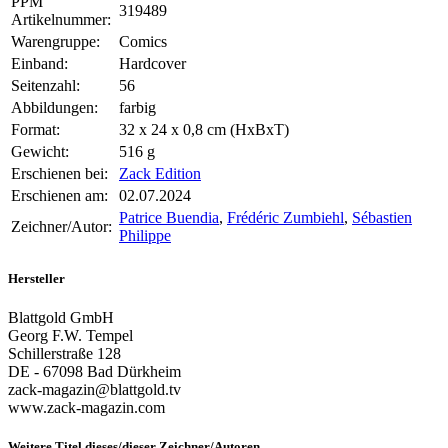
PPM
319489
Artikelnummer:
Warengruppe:
Comics
Einband:
Hardcover
Seitenzahl:
56
Abbildungen:
farbig
Format:
32 x 24 x 0,8 cm (HxBxT)
Gewicht:
516 g
Erschienen bei:
Zack Edition
Erschienen am:
02.07.2024
Patrice Buendia
,
Frédéric Zumbiehl
,
Sébastien
Zeichner/Autor:
Philippe
Hersteller
Blattgold GmbH
Georg F.W. Tempel
Schillerstraße 128
DE - 67098 Bad Dürkheim
zack-magazin@blattgold.tv
www.zack-magazin.com
Weitere Titel dieses/dieser Zeichner/Autoren