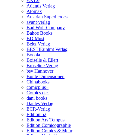
ART:9
Atlantis Verlag
Atomax
Austrian Superheroes
avant-verlag
Bad Wolf Company
Bahoe Books
BD Must
Beltz Verlag
BESTIEunlmt Verlag
Bocola
Boiselle & Ellert
Bröseline Verlag
bsv Hannover
Bunte Dimensionen
Chinabooks
comicplus+
Comics etc.
dani books
Dantes Verlag
ECR-Verlag
Edition 52
Edition Ars Tempus
Edition Comicographie
Edition Comics & Mehr