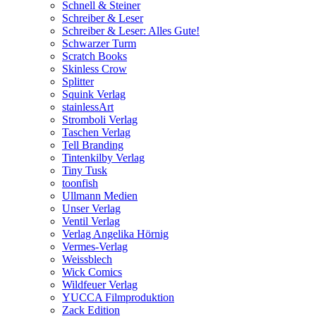
Schnell & Steiner
Schreiber & Leser
Schreiber & Leser: Alles Gute!
Schwarzer Turm
Scratch Books
Skinless Crow
Splitter
Squink Verlag
stainlessArt
Stromboli Verlag
Taschen Verlag
Tell Branding
Tintenkilby Verlag
Tiny Tusk
toonfish
Ullmann Medien
Unser Verlag
Ventil Verlag
Verlag Angelika Hörnig
Vermes-Verlag
Weissblech
Wick Comics
Wildfeuer Verlag
YUCCA Filmproduktion
Zack Edition