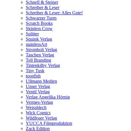
Schnell & Steiner
Schreiber & Leser
Schreiber & Leser: Alles Gute!
Schwarzer Turm
Scratch Books
Skinless Crow
Splitter
Squink Verlag
stainlessArt
Stromboli Verlag
Taschen Verlag
Tell Branding
Tintenkilby Verlag
Tiny Tusk
toonfish
Ullmann Medien
Unser Verlag
Ventil Verlag
Verlag Angelika Hörnig
Vermes-Verlag
Weissblech
Wick Comics
Wildfeuer Verlag
YUCCA Filmproduktion
Zack Edition