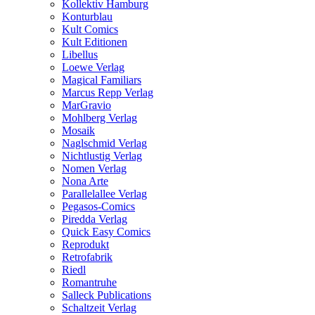
Kollektiv Hamburg
Konturblau
Kult Comics
Kult Editionen
Libellus
Loewe Verlag
Magical Familiars
Marcus Repp Verlag
MarGravio
Mohlberg Verlag
Mosaik
Naglschmid Verlag
Nichtlustig Verlag
Nomen Verlag
Nona Arte
Parallelallee Verlag
Pegasos-Comics
Piredda Verlag
Quick Easy Comics
Reprodukt
Retrofabrik
Riedl
Romantruhe
Salleck Publications
Schaltzeit Verlag