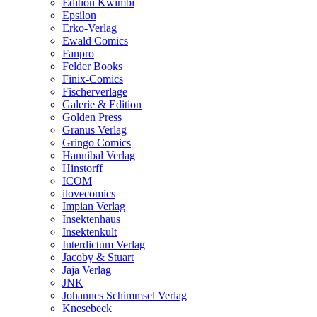
Edition Kwimbi
Epsilon
Erko-Verlag
Ewald Comics
Fanpro
Felder Books
Finix-Comics
Fischerverlage
Galerie & Edition
Golden Press
Granus Verlag
Gringo Comics
Hannibal Verlag
Hinstorff
ICOM
ilovecomics
Impian Verlag
Insektenhaus
Insektenkult
Interdictum Verlag
Jacoby & Stuart
Jaja Verlag
JNK
Johannes Schimmsel Verlag
Knesebeck