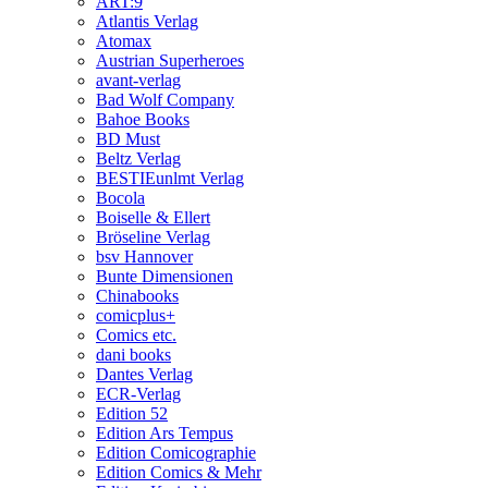
ART:9
Atlantis Verlag
Atomax
Austrian Superheroes
avant-verlag
Bad Wolf Company
Bahoe Books
BD Must
Beltz Verlag
BESTIEunlmt Verlag
Bocola
Boiselle & Ellert
Bröseline Verlag
bsv Hannover
Bunte Dimensionen
Chinabooks
comicplus+
Comics etc.
dani books
Dantes Verlag
ECR-Verlag
Edition 52
Edition Ars Tempus
Edition Comicographie
Edition Comics & Mehr