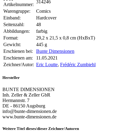
314246
Artikelnummer:
Warengruppe:
Comics
Einband:
Hardcover
Seitenzahl:
48
Abbildungen:
farbig
Format:
29,2 x 21,5 x 0,8 cm (HxBxT)
Gewicht:
445 g
Erschienen bei:
Bunte Dimensionen
Erschienen am:
11.05.2021
Zeichner/Autor:
Eric Loutte
,
Frédéric Zumbiehl
Hersteller
BUNTE DIMENSIONEN
Inh. Zeller & Zeller GbR
Hermannstr. 7
DE - 86150 Augsburg
info@bunte-dimensionen.de
www.bunte-dimensionen.de
Weitere Titel dieses/dieser Zeichner/Autoren