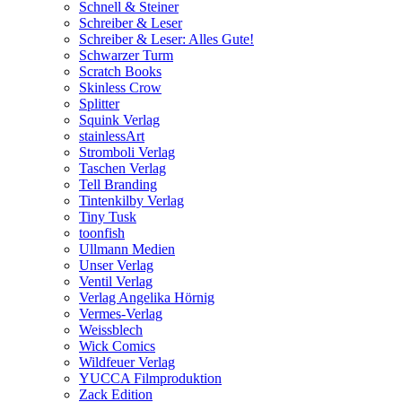
Schnell & Steiner
Schreiber & Leser
Schreiber & Leser: Alles Gute!
Schwarzer Turm
Scratch Books
Skinless Crow
Splitter
Squink Verlag
stainlessArt
Stromboli Verlag
Taschen Verlag
Tell Branding
Tintenkilby Verlag
Tiny Tusk
toonfish
Ullmann Medien
Unser Verlag
Ventil Verlag
Verlag Angelika Hörnig
Vermes-Verlag
Weissblech
Wick Comics
Wildfeuer Verlag
YUCCA Filmproduktion
Zack Edition