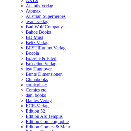
ART:9
Atlantis Verlag
Atomax
Austrian Superheroes
avant-verlag
Bad Wolf Company
Bahoe Books
BD Must
Beltz Verlag
BESTIEunlmt Verlag
Bocola
Boiselle & Ellert
Bröseline Verlag
bsv Hannover
Bunte Dimensionen
Chinabooks
comicplus+
Comics etc.
dani books
Dantes Verlag
ECR-Verlag
Edition 52
Edition Ars Tempus
Edition Comicographie
Edition Comics & Mehr