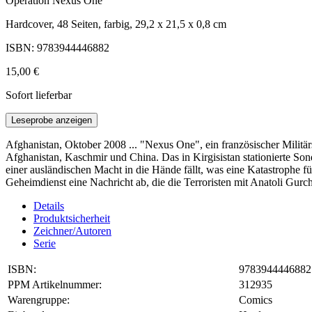
Operation Nexus One
Hardcover, 48 Seiten, farbig, 29,2 x 21,5 x 0,8 cm
ISBN: 9783944446882
15,00 €
Sofort lieferbar
Leseprobe anzeigen
Afghanistan, Oktober 2008 ... "Nexus One", ein französischer Militär
Afghanistan, Kaschmir und China. Das in Kirgisistan stationierte So
einer ausländischen Macht in die Hände fällt, was eine Katastrophe f
Geheimdienst eine Nachricht ab, die die Terroristen mit Anatoli Gurc
Details
Produktsicherheit
Zeichner/Autoren
Serie
ISBN:
9783944446882
PPM Artikelnummer:
312935
Warengruppe:
Comics