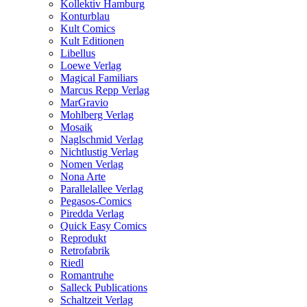
Kollektiv Hamburg
Konturblau
Kult Comics
Kult Editionen
Libellus
Loewe Verlag
Magical Familiars
Marcus Repp Verlag
MarGravio
Mohlberg Verlag
Mosaik
Naglschmid Verlag
Nichtlustig Verlag
Nomen Verlag
Nona Arte
Parallelallee Verlag
Pegasos-Comics
Piredda Verlag
Quick Easy Comics
Reprodukt
Retrofabrik
Riedl
Romantruhe
Salleck Publications
Schaltzeit Verlag