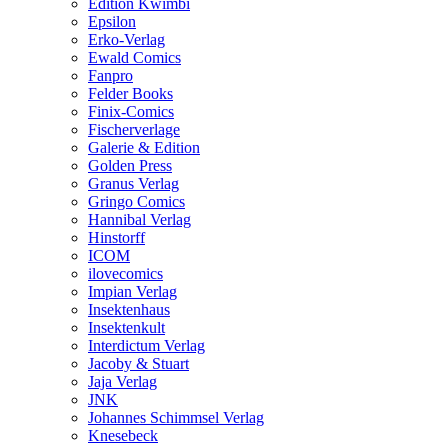
Edition Kwimbi
Epsilon
Erko-Verlag
Ewald Comics
Fanpro
Felder Books
Finix-Comics
Fischerverlage
Galerie & Edition
Golden Press
Granus Verlag
Gringo Comics
Hannibal Verlag
Hinstorff
ICOM
ilovecomics
Impian Verlag
Insektenhaus
Insektenkult
Interdictum Verlag
Jacoby & Stuart
Jaja Verlag
JNK
Johannes Schimmsel Verlag
Knesebeck