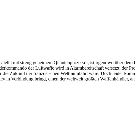
satellit mit streng geheimem Quantenprozessor, ist irgendwo über dem H
nderkommando der Luftwaffe wird in Alarmbereitschaft versetzt; der Pr
ür die Zukunft der französischen Weltraumfahrt wäre. Doch leider komme
hev in Verbindung bringt, einen der weltweit größten Waffenhändler, an