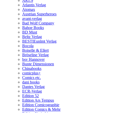
ART:9
Atlantis Verlag
Atomax
Austrian Superheroes
avant-verlag
Bad Wolf Company
Bahoe Books
BD Must
Beltz Verlag
BESTIEunlmt Verlag
Bocola
Boiselle & Ellert
Bröseline Verlag
bsv Hannover
Bunte Dimensionen
Chinabooks
comicplus+
Comics etc.
dani books
Dantes Verlag
ECR-Verlag
Edition 52
Edition Ars Tempus
Edition Comicographie
Edition Comics & Mehr