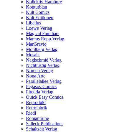
Kollektiv Hamburg
Konturblau
Kult Comics
Kult Editionen
Libellus
Loewe Verlag
Magical Familiars
Marcus Repp Verlag
MarGravio
Mohlberg Verlag
Mosaik
Naglschmid Verlag
Nichtlustig Verlag
Nomen Verlag
Nona Arte
Parallelallee Verlag
Pegasos-Comics
Piredda Verlag
Quick Easy Comics
Reprodukt
Retrofabrik
Riedl
Romantruhe
Salleck Publications
Schaltzeit Verlag