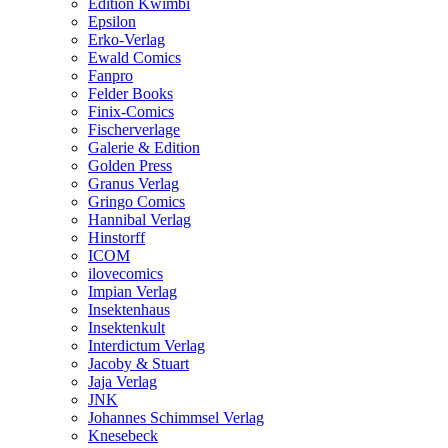
Edition Kwimbi
Epsilon
Erko-Verlag
Ewald Comics
Fanpro
Felder Books
Finix-Comics
Fischerverlage
Galerie & Edition
Golden Press
Granus Verlag
Gringo Comics
Hannibal Verlag
Hinstorff
ICOM
ilovecomics
Impian Verlag
Insektenhaus
Insektenkult
Interdictum Verlag
Jacoby & Stuart
Jaja Verlag
JNK
Johannes Schimmsel Verlag
Knesebeck