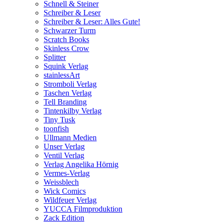
Schnell & Steiner
Schreiber & Leser
Schreiber & Leser: Alles Gute!
Schwarzer Turm
Scratch Books
Skinless Crow
Splitter
Squink Verlag
stainlessArt
Stromboli Verlag
Taschen Verlag
Tell Branding
Tintenkilby Verlag
Tiny Tusk
toonfish
Ullmann Medien
Unser Verlag
Ventil Verlag
Verlag Angelika Hörnig
Vermes-Verlag
Weissblech
Wick Comics
Wildfeuer Verlag
YUCCA Filmproduktion
Zack Edition