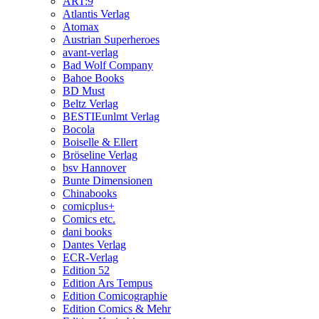
ART:9
Atlantis Verlag
Atomax
Austrian Superheroes
avant-verlag
Bad Wolf Company
Bahoe Books
BD Must
Beltz Verlag
BESTIEunlmt Verlag
Bocola
Boiselle & Ellert
Bröseline Verlag
bsv Hannover
Bunte Dimensionen
Chinabooks
comicplus+
Comics etc.
dani books
Dantes Verlag
ECR-Verlag
Edition 52
Edition Ars Tempus
Edition Comicographie
Edition Comics & Mehr