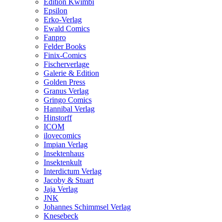
Edition Kwimbi
Epsilon
Erko-Verlag
Ewald Comics
Fanpro
Felder Books
Finix-Comics
Fischerverlage
Galerie & Edition
Golden Press
Granus Verlag
Gringo Comics
Hannibal Verlag
Hinstorff
ICOM
ilovecomics
Impian Verlag
Insektenhaus
Insektenkult
Interdictum Verlag
Jacoby & Stuart
Jaja Verlag
JNK
Johannes Schimmsel Verlag
Knesebeck