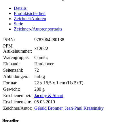
Details
Produktsicherheit
Zeichner/Autoren
Serie
Zeichner-/Autorenportraits
ISBN:
9783964280138
PPM
312022
Artikelnummer:
Warengruppe:
Comics
Einband:
Hardcover
Seitenzahl:
72
Abbildungen:
farbig
Format:
22 x 15,5 x 1 cm (HxBxT)
Gewicht:
280 g
Erschienen bei:
Jacoby & Stuart
Erschienen am:
05.03.2019
Zeichner/Autor:
Gérald Bronner
,
Jean-Paul Krassinsky
Hersteller