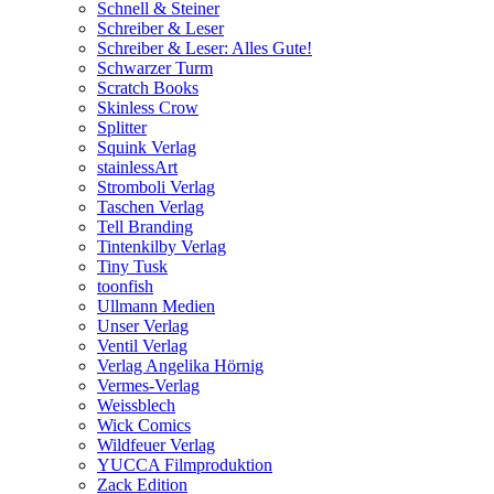
Schnell & Steiner
Schreiber & Leser
Schreiber & Leser: Alles Gute!
Schwarzer Turm
Scratch Books
Skinless Crow
Splitter
Squink Verlag
stainlessArt
Stromboli Verlag
Taschen Verlag
Tell Branding
Tintenkilby Verlag
Tiny Tusk
toonfish
Ullmann Medien
Unser Verlag
Ventil Verlag
Verlag Angelika Hörnig
Vermes-Verlag
Weissblech
Wick Comics
Wildfeuer Verlag
YUCCA Filmproduktion
Zack Edition