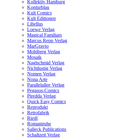
Kollektiv Hamburg
Konturblau
Kult Comics
Kult Editionen
Libellus
Loewe Verlag
Magical Familiars
Marcus Repp Verlag
MarGravio
Mohlberg Verlag
Mosaik
Naglschmid Verlag
Nichtlustig Verlag
Nomen Verlag
Nona Arte
Parallelallee Verlag
Pegasos-Comics
Piredda Verlag
Quick Easy Comics
Reprodukt
Retrofabrik
Riedl
Romantruhe
Salleck Publications
Schaltzeit Verlag