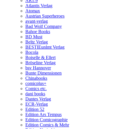
ART:9
Atlantis Verlag
Atomax
Austrian Superheroes
avant-verlag
Bad Wolf Company
Bahoe Books
BD Must
Beltz Verlag
BESTIEunlmt Verlag
Bocola
Boiselle & Ellert
Bröseline Verlag
bsv Hannover
Bunte Dimensionen
Chinabooks
comicplus+
Comics etc.
dani books
Dantes Verlag
ECR-Verlag
Edition 52
Edition Ars Tempus
Edition Comicographie
Edition Comics & Mehr