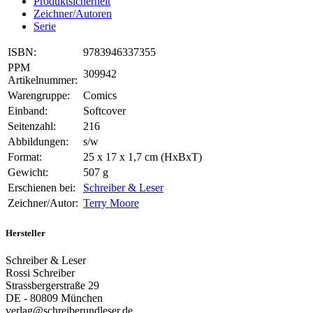
Produktsicherheit
Zeichner/Autoren
Serie
ISBN:
9783946337355
PPM
309942
Artikelnummer:
Warengruppe:
Comics
Einband:
Softcover
Seitenzahl:
216
Abbildungen:
s/w
Format:
25 x 17 x 1,7 cm (HxBxT)
Gewicht:
507 g
Erschienen bei:
Schreiber & Leser
Zeichner/Autor:
Terry Moore
Hersteller
Schreiber & Leser
Rossi Schreiber
Strassbergerstraße 29
DE - 80809 München
verlag@schreiberundleser.de