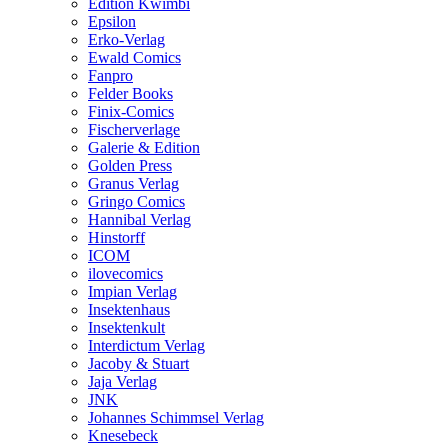
Edition Kwimbi
Epsilon
Erko-Verlag
Ewald Comics
Fanpro
Felder Books
Finix-Comics
Fischerverlage
Galerie & Edition
Golden Press
Granus Verlag
Gringo Comics
Hannibal Verlag
Hinstorff
ICOM
ilovecomics
Impian Verlag
Insektenhaus
Insektenkult
Interdictum Verlag
Jacoby & Stuart
Jaja Verlag
JNK
Johannes Schimmsel Verlag
Knesebeck