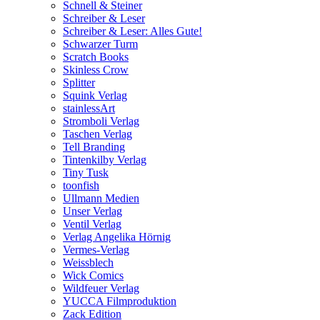
Schnell & Steiner
Schreiber & Leser
Schreiber & Leser: Alles Gute!
Schwarzer Turm
Scratch Books
Skinless Crow
Splitter
Squink Verlag
stainlessArt
Stromboli Verlag
Taschen Verlag
Tell Branding
Tintenkilby Verlag
Tiny Tusk
toonfish
Ullmann Medien
Unser Verlag
Ventil Verlag
Verlag Angelika Hörnig
Vermes-Verlag
Weissblech
Wick Comics
Wildfeuer Verlag
YUCCA Filmproduktion
Zack Edition