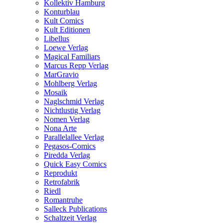
Kollektiv Hamburg
Konturblau
Kult Comics
Kult Editionen
Libellus
Loewe Verlag
Magical Familiars
Marcus Repp Verlag
MarGravio
Mohlberg Verlag
Mosaik
Naglschmid Verlag
Nichtlustig Verlag
Nomen Verlag
Nona Arte
Parallelallee Verlag
Pegasos-Comics
Piredda Verlag
Quick Easy Comics
Reprodukt
Retrofabrik
Riedl
Romantruhe
Salleck Publications
Schaltzeit Verlag