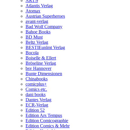
ART:9
Atlantis Verlag
Atomax
Austrian Superheroes
avant-verlag
Bad Wolf Company
Bahoe Books
BD Must
Beltz Verlag
BESTIEunlmt Verlag
Bocola
Boiselle & Ellert
Bröseline Verlag
bsv Hannover
Bunte Dimensionen
Chinabooks
comicplus+
Comics etc.
dani books
Dantes Verlag
ECR-Verlag
Edition 52
Edition Ars Tempus
Edition Comicographie
Edition Comics & Mehr