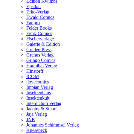
Edition Kwimbi
Epsilon
Erko-Verlag
Ewald Comics
Fanpro
Felder Books
Finix-Comics
Fischerverlage
Galerie & Edition
Golden Press
Granus Verlag
Gringo Comics
Hannibal Verlag
Hinstorff
ICOM
ilovecomics
Impian Verlag
Insektenhaus
Insektenkult
Interdictum Verlag
Jacoby & Stuart
Jaja Verlag
JNK
Johannes Schimmsel Verlag
Knesebeck