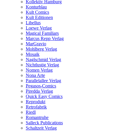
Kollektiv Hamburg
Konturblau
Kult Comics
Kult Editionen
Libellus
Loewe Verlag
Magical Familiars
Marcus Repp Verlag
MarGravio
Mohlberg Verlag
Mosaik
Naglschmid Verlag
Nichtlustig Verlag
Nomen Verlag
Nona Arte
Parallelallee Verlag
Pegasos-Comics
Piredda Verlag
Quick Easy Comics
Reprodukt
Retrofabrik
Riedl
Romantruhe
Salleck Publications
Schaltzeit Verlag