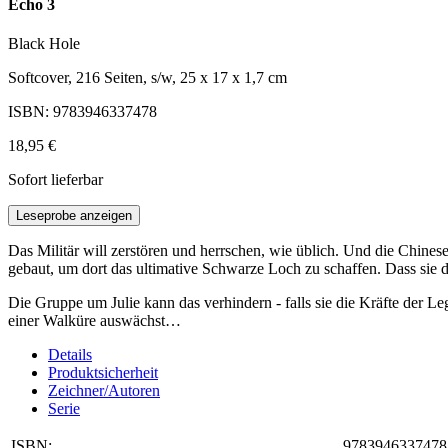
Echo 3
Black Hole
Softcover, 216 Seiten, s/w, 25 x 17 x 1,7 cm
ISBN: 9783946337478
18,95 €
Sofort lieferbar
Leseprobe anzeigen
Das Militär will zerstören und herrschen, wie üblich. Und die Chine
gebaut, um dort das ultimative Schwarze Loch zu schaffen. Dass sie 
Die Gruppe um Julie kann das verhindern - falls sie die Kräfte der L
einer Walküre auswächst…
Details
Produktsicherheit
Zeichner/Autoren
Serie
ISBN:
9783946337478