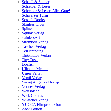
Schnell & Steiner
Schreiber & Leser
Schreiber & Leser: Alles Gute!
Schwarzer Turm
Scratch Books
Skinless Crow
Splitter
Squink Verlag
stainlessArt
Stromboli Verlag
Taschen Verlag
Tell Branding
Tintenkilby Verlag
Tiny Tusk
toonfish
Ullmann Medien
Unser Verlag
Ventil Verlag
Verlag Angelika Hörnig
Vermes-Verlag
Weissblech
Wick Comics
Wildfeuer Verlag
YUCCA Filmproduktion
Zack Edition