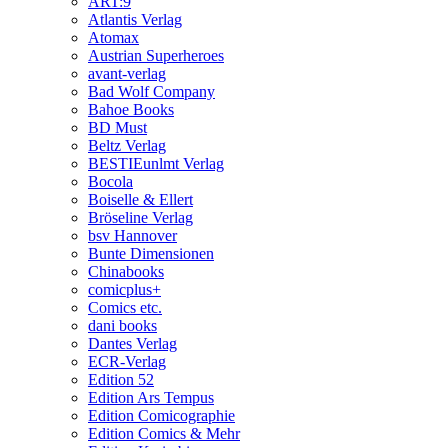
ART:9
Atlantis Verlag
Atomax
Austrian Superheroes
avant-verlag
Bad Wolf Company
Bahoe Books
BD Must
Beltz Verlag
BESTIEunlmt Verlag
Bocola
Boiselle & Ellert
Bröseline Verlag
bsv Hannover
Bunte Dimensionen
Chinabooks
comicplus+
Comics etc.
dani books
Dantes Verlag
ECR-Verlag
Edition 52
Edition Ars Tempus
Edition Comicographie
Edition Comics & Mehr