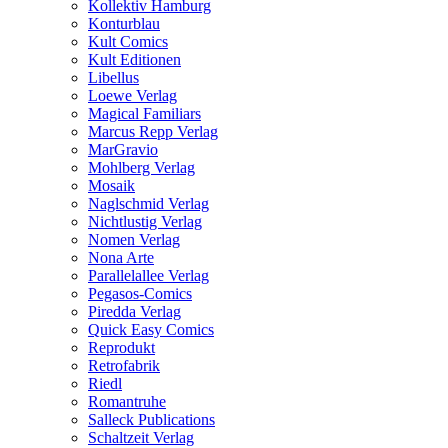
Kollektiv Hamburg
Konturblau
Kult Comics
Kult Editionen
Libellus
Loewe Verlag
Magical Familiars
Marcus Repp Verlag
MarGravio
Mohlberg Verlag
Mosaik
Naglschmid Verlag
Nichtlustig Verlag
Nomen Verlag
Nona Arte
Parallelallee Verlag
Pegasos-Comics
Piredda Verlag
Quick Easy Comics
Reprodukt
Retrofabrik
Riedl
Romantruhe
Salleck Publications
Schaltzeit Verlag