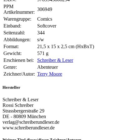
PPM
306949
Artikelnummer:
Warengruppe:
Comics
Einband:
Softcover
Seitenzahl:
344
Abbildungen:
s/w
Format:
21,5 x 15 x 2,5 cm (HxBxT)
Gewicht:
571 g
Erschienen bei:
Schreiber & Leser
Genre:
Abenteuer
Zeichner/Autor:
Terry Moore
Hersteller
Schreiber & Leser
Rossi Schreiber
Strassbergerstraße 29
DE - 80809 München
verlag@schreiberundleser.de
www.schreiberundleser.de
Weitere Titel dieses/dieser Zeichner/Autoren