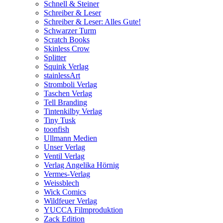
Schnell & Steiner
Schreiber & Leser
Schreiber & Leser: Alles Gute!
Schwarzer Turm
Scratch Books
Skinless Crow
Splitter
Squink Verlag
stainlessArt
Stromboli Verlag
Taschen Verlag
Tell Branding
Tintenkilby Verlag
Tiny Tusk
toonfish
Ullmann Medien
Unser Verlag
Ventil Verlag
Verlag Angelika Hörnig
Vermes-Verlag
Weissblech
Wick Comics
Wildfeuer Verlag
YUCCA Filmproduktion
Zack Edition