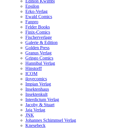
Edition Kwimbi
Epsilon
Erko-Verlag
Ewald Comics
Fanpro
Felder Books
Finix-Comics
Fischerverlage
Galerie & Edition
Golden Press
Granus Verlag
Gringo Comics
Hannibal Verlag
Hinstorff
ICOM
ilovecomics
Impian Verlag
Insektenhaus
Insektenkult
Interdictum Verlag
Jacoby & Stuart
Jaja Verlag
JNK
Johannes Schimmsel Verlag
Knesebeck