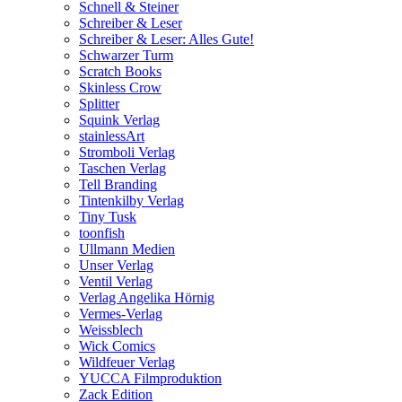
Schnell & Steiner
Schreiber & Leser
Schreiber & Leser: Alles Gute!
Schwarzer Turm
Scratch Books
Skinless Crow
Splitter
Squink Verlag
stainlessArt
Stromboli Verlag
Taschen Verlag
Tell Branding
Tintenkilby Verlag
Tiny Tusk
toonfish
Ullmann Medien
Unser Verlag
Ventil Verlag
Verlag Angelika Hörnig
Vermes-Verlag
Weissblech
Wick Comics
Wildfeuer Verlag
YUCCA Filmproduktion
Zack Edition