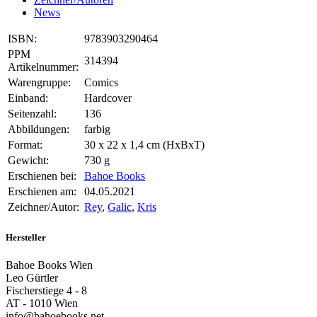
News
ISBN:
9783903290464
PPM
314394
Artikelnummer:
Warengruppe:
Comics
Einband:
Hardcover
Seitenzahl:
136
Abbildungen:
farbig
Format:
30 x 22 x 1,4 cm (HxBxT)
Gewicht:
730 g
Erschienen bei:
Bahoe Books
Erschienen am:
04.05.2021
Zeichner/Autor:
Rey
,
Galic
,
Kris
Hersteller
Bahoe Books Wien
Leo Gürtler
Fischerstiege 4 - 8
AT - 1010 Wien
info@bahoebooks.net