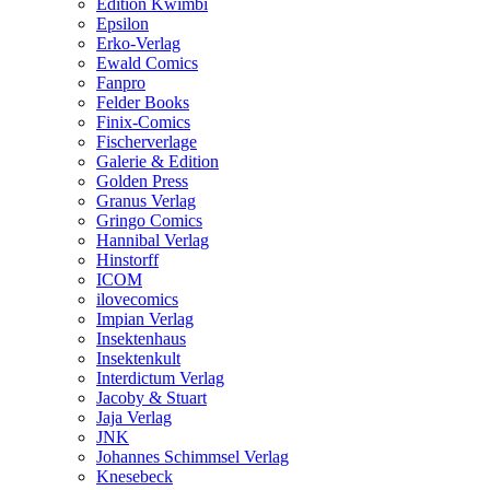
Edition Kwimbi
Epsilon
Erko-Verlag
Ewald Comics
Fanpro
Felder Books
Finix-Comics
Fischerverlage
Galerie & Edition
Golden Press
Granus Verlag
Gringo Comics
Hannibal Verlag
Hinstorff
ICOM
ilovecomics
Impian Verlag
Insektenhaus
Insektenkult
Interdictum Verlag
Jacoby & Stuart
Jaja Verlag
JNK
Johannes Schimmsel Verlag
Knesebeck