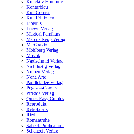
Kollektiv Hamburg
Konturblau
Kult Comics
Kult Editionen
Libellus
Loewe Verlag
Magical Familiars
Marcus Repp Verlag
MarGravio
Mohlberg Verlag
Mosaik
Naglschmid Verlag
Nichtlustig Verlag
Nomen Verlag
Nona Arte
Parallelallee Verlag
Pegasos-Comics
Piredda Verlag
Quick Easy Comics
Reprodukt
Retrofabrik
Riedl
Romantruhe
Salleck Publications
Schaltzeit Verlag