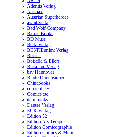
ART:9
Atlantis Verlag
Atomax
Austrian Superheroes
avant-verlag
Bad Wolf Company
Bahoe Books
BD Must
Beltz Verlag
BESTIEunlmt Verlag
Bocola
Boiselle & Ellert
Bröseline Verlag
bsv Hannover
Bunte Dimensionen
Chinabooks
comicplus+
Comics etc.
dani books
Dantes Verlag
ECR-Verlag
Edition 52
Edition Ars Tempus
Edition Comicographie
Edition Comics & Mehr