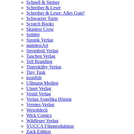
Schnell & Steiner
Schreiber & Leser
Schreiber & Leser: Alles Gute!
Schwarzer Turm
Scratch Books
Skinless Crow
Splitter
Squink Verlag
stainlessArt
Stromboli Verlag
Taschen Verlag
Tell Branding
Tintenkilby Verlag
Tiny Tusk
toonfish
Ullmann Medien
Unser Verlag
Ventil Verlag
Verlag Angelika Hörnig
Vermes-Verlag
Weissblech
Wick Comics
Wildfeuer Verlag
YUCCA Filmproduktion
Zack Edition