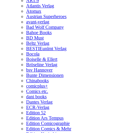
ART:9
Atlantis Verlag
Atomax
Austrian Superheroes
avant-verlag
Bad Wolf Company
Bahoe Books
BD Must
Beltz Verlag
BESTIEunlmt Verlag
Bocola
Boiselle & Ellert
Bröseline Verlag
bsv Hannover
Bunte Dimensionen
Chinabooks
comicplus+
Comics etc.
dani books
Dantes Verlag
ECR-Verlag
Edition 52
Edition Ars Tempus
Edition Comicographie
Edition Comics & Mehr