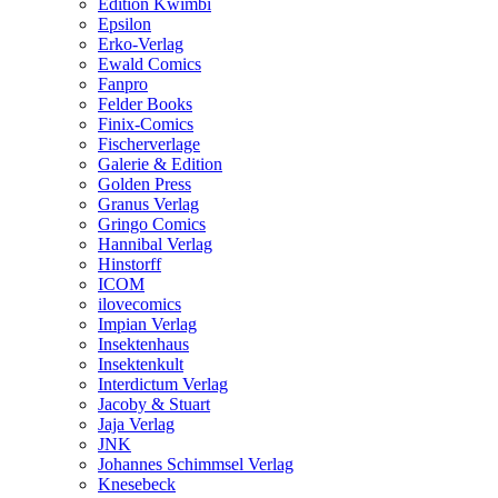
Edition Kwimbi
Epsilon
Erko-Verlag
Ewald Comics
Fanpro
Felder Books
Finix-Comics
Fischerverlage
Galerie & Edition
Golden Press
Granus Verlag
Gringo Comics
Hannibal Verlag
Hinstorff
ICOM
ilovecomics
Impian Verlag
Insektenhaus
Insektenkult
Interdictum Verlag
Jacoby & Stuart
Jaja Verlag
JNK
Johannes Schimmsel Verlag
Knesebeck