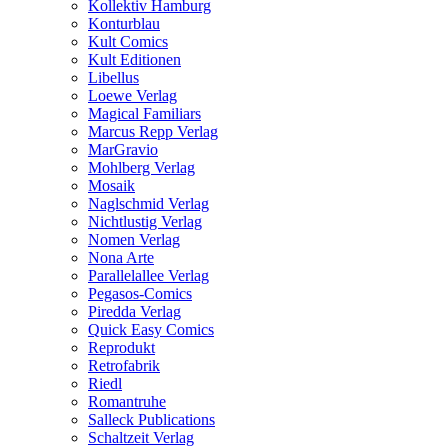
Kollektiv Hamburg
Konturblau
Kult Comics
Kult Editionen
Libellus
Loewe Verlag
Magical Familiars
Marcus Repp Verlag
MarGravio
Mohlberg Verlag
Mosaik
Naglschmid Verlag
Nichtlustig Verlag
Nomen Verlag
Nona Arte
Parallelallee Verlag
Pegasos-Comics
Piredda Verlag
Quick Easy Comics
Reprodukt
Retrofabrik
Riedl
Romantruhe
Salleck Publications
Schaltzeit Verlag