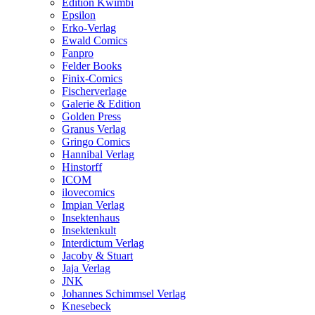
Edition Kwimbi
Epsilon
Erko-Verlag
Ewald Comics
Fanpro
Felder Books
Finix-Comics
Fischerverlage
Galerie & Edition
Golden Press
Granus Verlag
Gringo Comics
Hannibal Verlag
Hinstorff
ICOM
ilovecomics
Impian Verlag
Insektenhaus
Insektenkult
Interdictum Verlag
Jacoby & Stuart
Jaja Verlag
JNK
Johannes Schimmsel Verlag
Knesebeck