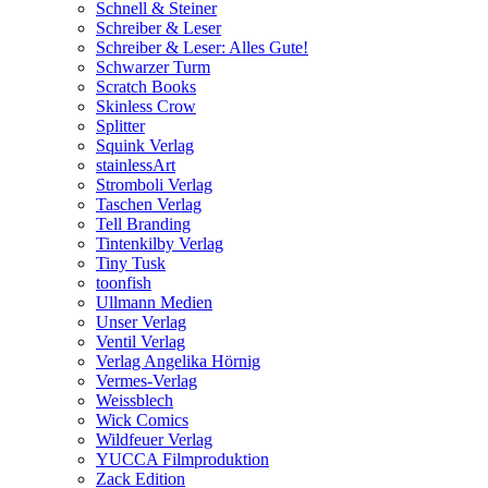
Schnell & Steiner
Schreiber & Leser
Schreiber & Leser: Alles Gute!
Schwarzer Turm
Scratch Books
Skinless Crow
Splitter
Squink Verlag
stainlessArt
Stromboli Verlag
Taschen Verlag
Tell Branding
Tintenkilby Verlag
Tiny Tusk
toonfish
Ullmann Medien
Unser Verlag
Ventil Verlag
Verlag Angelika Hörnig
Vermes-Verlag
Weissblech
Wick Comics
Wildfeuer Verlag
YUCCA Filmproduktion
Zack Edition