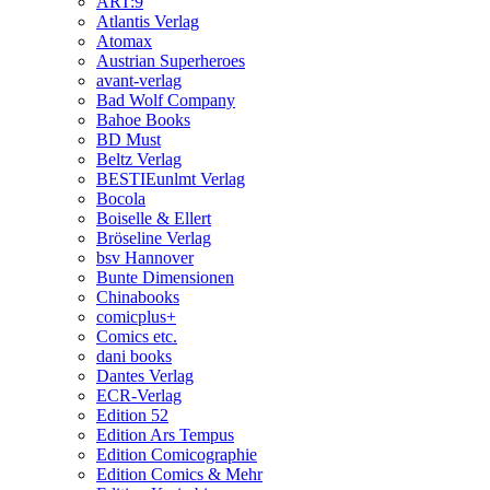
ART:9
Atlantis Verlag
Atomax
Austrian Superheroes
avant-verlag
Bad Wolf Company
Bahoe Books
BD Must
Beltz Verlag
BESTIEunlmt Verlag
Bocola
Boiselle & Ellert
Bröseline Verlag
bsv Hannover
Bunte Dimensionen
Chinabooks
comicplus+
Comics etc.
dani books
Dantes Verlag
ECR-Verlag
Edition 52
Edition Ars Tempus
Edition Comicographie
Edition Comics & Mehr