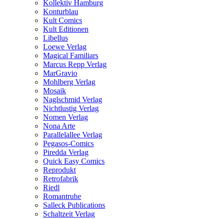
Kollektiv Hamburg
Konturblau
Kult Comics
Kult Editionen
Libellus
Loewe Verlag
Magical Familiars
Marcus Repp Verlag
MarGravio
Mohlberg Verlag
Mosaik
Naglschmid Verlag
Nichtlustig Verlag
Nomen Verlag
Nona Arte
Parallelallee Verlag
Pegasos-Comics
Piredda Verlag
Quick Easy Comics
Reprodukt
Retrofabrik
Riedl
Romantruhe
Salleck Publications
Schaltzeit Verlag