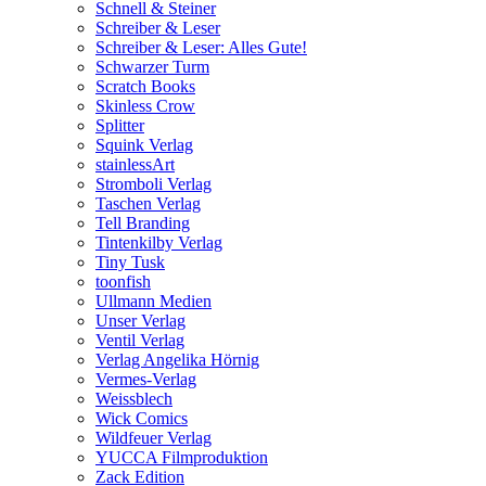
Schnell & Steiner
Schreiber & Leser
Schreiber & Leser: Alles Gute!
Schwarzer Turm
Scratch Books
Skinless Crow
Splitter
Squink Verlag
stainlessArt
Stromboli Verlag
Taschen Verlag
Tell Branding
Tintenkilby Verlag
Tiny Tusk
toonfish
Ullmann Medien
Unser Verlag
Ventil Verlag
Verlag Angelika Hörnig
Vermes-Verlag
Weissblech
Wick Comics
Wildfeuer Verlag
YUCCA Filmproduktion
Zack Edition