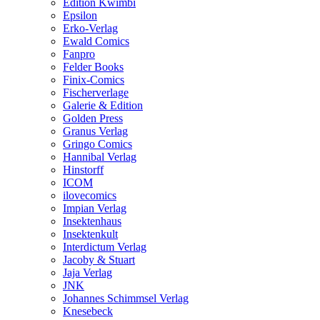
Edition Kwimbi
Epsilon
Erko-Verlag
Ewald Comics
Fanpro
Felder Books
Finix-Comics
Fischerverlage
Galerie & Edition
Golden Press
Granus Verlag
Gringo Comics
Hannibal Verlag
Hinstorff
ICOM
ilovecomics
Impian Verlag
Insektenhaus
Insektenkult
Interdictum Verlag
Jacoby & Stuart
Jaja Verlag
JNK
Johannes Schimmsel Verlag
Knesebeck