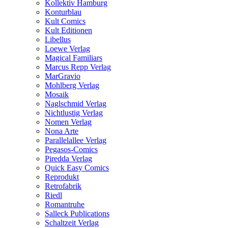
Kollektiv Hamburg
Konturblau
Kult Comics
Kult Editionen
Libellus
Loewe Verlag
Magical Familiars
Marcus Repp Verlag
MarGravio
Mohlberg Verlag
Mosaik
Naglschmid Verlag
Nichtlustig Verlag
Nomen Verlag
Nona Arte
Parallelallee Verlag
Pegasos-Comics
Piredda Verlag
Quick Easy Comics
Reprodukt
Retrofabrik
Riedl
Romantruhe
Salleck Publications
Schaltzeit Verlag