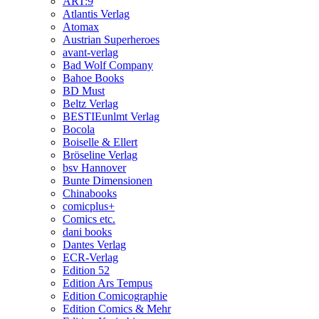
ART:9
Atlantis Verlag
Atomax
Austrian Superheroes
avant-verlag
Bad Wolf Company
Bahoe Books
BD Must
Beltz Verlag
BESTIEunlmt Verlag
Bocola
Boiselle & Ellert
Bröseline Verlag
bsv Hannover
Bunte Dimensionen
Chinabooks
comicplus+
Comics etc.
dani books
Dantes Verlag
ECR-Verlag
Edition 52
Edition Ars Tempus
Edition Comicographie
Edition Comics & Mehr