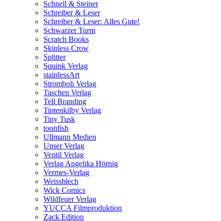
Schnell & Steiner
Schreiber & Leser
Schreiber & Leser: Alles Gute!
Schwarzer Turm
Scratch Books
Skinless Crow
Splitter
Squink Verlag
stainlessArt
Stromboli Verlag
Taschen Verlag
Tell Branding
Tintenkilby Verlag
Tiny Tusk
toonfish
Ullmann Medien
Unser Verlag
Ventil Verlag
Verlag Angelika Hörnig
Vermes-Verlag
Weissblech
Wick Comics
Wildfeuer Verlag
YUCCA Filmproduktion
Zack Edition