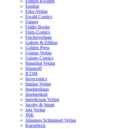
Edition Kwimbi
Epsilon
Erko-Verlag
Ewald Comics
Fanpro
Felder Books
Finix-Comics
Fischerverlage
Galerie & Edition
Golden Press
Granus Verlag
Gringo Comics
Hannibal Verlag
Hinstorff
ICOM
ilovecomics
Impian Verlag
Insektenhaus
Insektenkult
Interdictum Verlag
Jacoby & Stuart
Jaja Verlag
JNK
Johannes Schimmsel Verlag
Knesebeck