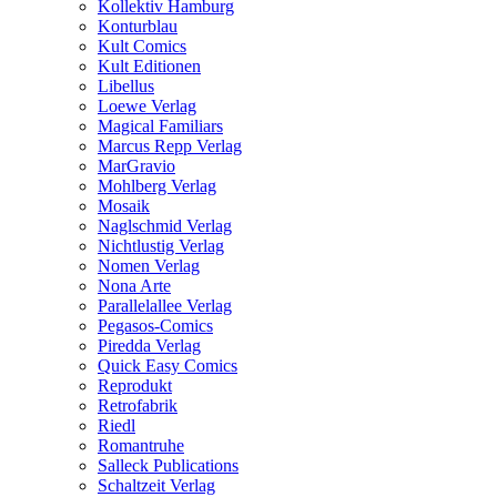
Kollektiv Hamburg
Konturblau
Kult Comics
Kult Editionen
Libellus
Loewe Verlag
Magical Familiars
Marcus Repp Verlag
MarGravio
Mohlberg Verlag
Mosaik
Naglschmid Verlag
Nichtlustig Verlag
Nomen Verlag
Nona Arte
Parallelallee Verlag
Pegasos-Comics
Piredda Verlag
Quick Easy Comics
Reprodukt
Retrofabrik
Riedl
Romantruhe
Salleck Publications
Schaltzeit Verlag