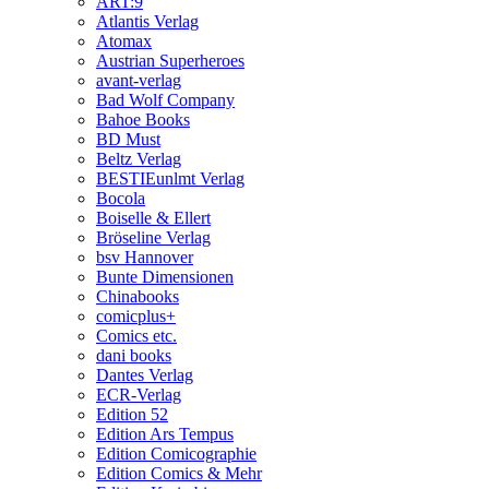
ART:9
Atlantis Verlag
Atomax
Austrian Superheroes
avant-verlag
Bad Wolf Company
Bahoe Books
BD Must
Beltz Verlag
BESTIEunlmt Verlag
Bocola
Boiselle & Ellert
Bröseline Verlag
bsv Hannover
Bunte Dimensionen
Chinabooks
comicplus+
Comics etc.
dani books
Dantes Verlag
ECR-Verlag
Edition 52
Edition Ars Tempus
Edition Comicographie
Edition Comics & Mehr