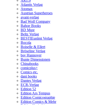
ART:9
Atlantis Verlag
Atomax
Austrian Superheroes
avant-verlag
Bad Wolf Company
Bahoe Books
BD Must
Beltz Verlag
BESTIEunlmt Verlag
Bocola
Boiselle & Ellert
Bröseline Verlag
bsv Hannover
Bunte Dimensionen
Chinabooks
comicplus+
Comics etc.
dani books
Dantes Verlag
ECR-Verlag
Edition 52
Edition Ars Tempus
Edition Comicographie
Edition Comics & Mehr