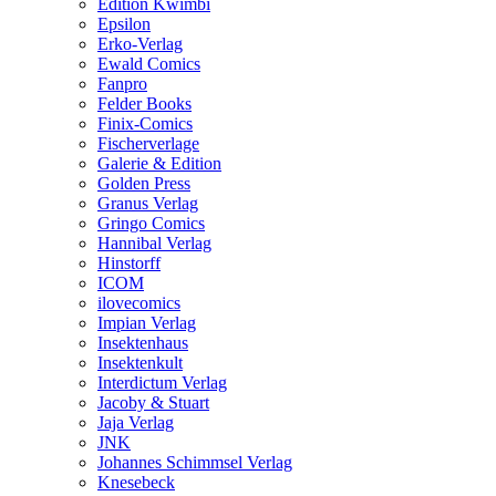
Edition Kwimbi
Epsilon
Erko-Verlag
Ewald Comics
Fanpro
Felder Books
Finix-Comics
Fischerverlage
Galerie & Edition
Golden Press
Granus Verlag
Gringo Comics
Hannibal Verlag
Hinstorff
ICOM
ilovecomics
Impian Verlag
Insektenhaus
Insektenkult
Interdictum Verlag
Jacoby & Stuart
Jaja Verlag
JNK
Johannes Schimmsel Verlag
Knesebeck