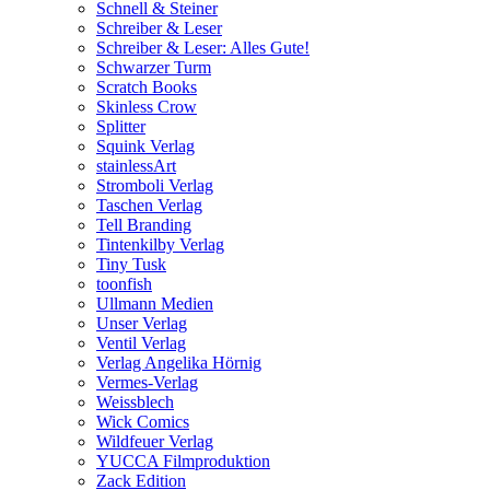
Schnell & Steiner
Schreiber & Leser
Schreiber & Leser: Alles Gute!
Schwarzer Turm
Scratch Books
Skinless Crow
Splitter
Squink Verlag
stainlessArt
Stromboli Verlag
Taschen Verlag
Tell Branding
Tintenkilby Verlag
Tiny Tusk
toonfish
Ullmann Medien
Unser Verlag
Ventil Verlag
Verlag Angelika Hörnig
Vermes-Verlag
Weissblech
Wick Comics
Wildfeuer Verlag
YUCCA Filmproduktion
Zack Edition