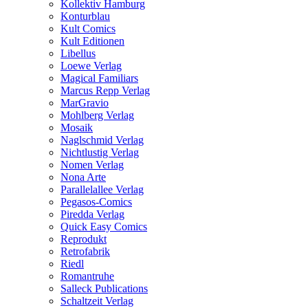
Kollektiv Hamburg
Konturblau
Kult Comics
Kult Editionen
Libellus
Loewe Verlag
Magical Familiars
Marcus Repp Verlag
MarGravio
Mohlberg Verlag
Mosaik
Naglschmid Verlag
Nichtlustig Verlag
Nomen Verlag
Nona Arte
Parallelallee Verlag
Pegasos-Comics
Piredda Verlag
Quick Easy Comics
Reprodukt
Retrofabrik
Riedl
Romantruhe
Salleck Publications
Schaltzeit Verlag