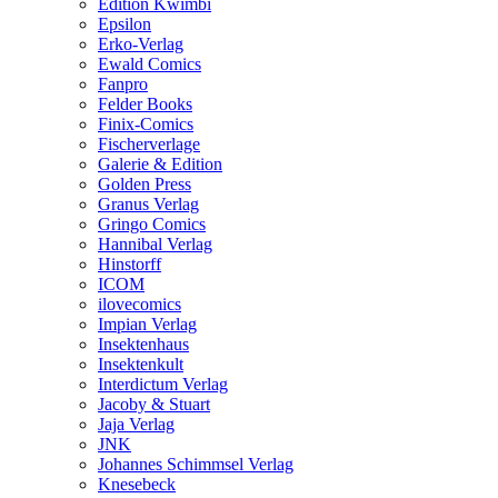
Edition Kwimbi
Epsilon
Erko-Verlag
Ewald Comics
Fanpro
Felder Books
Finix-Comics
Fischerverlage
Galerie & Edition
Golden Press
Granus Verlag
Gringo Comics
Hannibal Verlag
Hinstorff
ICOM
ilovecomics
Impian Verlag
Insektenhaus
Insektenkult
Interdictum Verlag
Jacoby & Stuart
Jaja Verlag
JNK
Johannes Schimmsel Verlag
Knesebeck