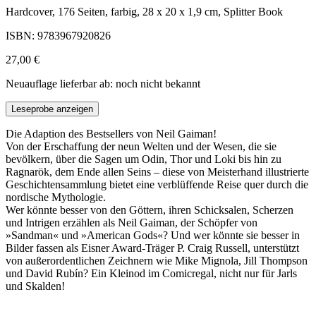
Hardcover, 176 Seiten, farbig, 28 x 20 x 1,9 cm, Splitter Book
ISBN: 9783967920826
27,00 €
Neuauflage lieferbar ab: noch nicht bekannt
Leseprobe anzeigen
Die Adaption des Bestsellers von Neil Gaiman!
Von der Erschaffung der neun Welten und der Wesen, die sie
bevölkern, über die Sagen um Odin, Thor und Loki bis hin zu
Ragnarök, dem Ende allen Seins – diese von Meisterhand illustrierte
Geschichtensammlung bietet eine verblüffende Reise quer durch die
nordische Mythologie.
Wer könnte besser von den Göttern, ihren Schicksalen, Scherzen
und Intrigen erzählen als Neil Gaiman, der Schöpfer von
»Sandman« und »American Gods«? Und wer könnte sie besser in
Bilder fassen als Eisner Award-Träger P. Craig Russell, unterstützt
von außerordentlichen Zeichnern wie Mike Mignola, Jill Thompson
und David Rubín? Ein Kleinod im Comicregal, nicht nur für Jarls
und Skalden!