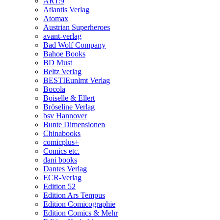
ART:9
Atlantis Verlag
Atomax
Austrian Superheroes
avant-verlag
Bad Wolf Company
Bahoe Books
BD Must
Beltz Verlag
BESTIEunlmt Verlag
Bocola
Boiselle & Ellert
Bröseline Verlag
bsv Hannover
Bunte Dimensionen
Chinabooks
comicplus+
Comics etc.
dani books
Dantes Verlag
ECR-Verlag
Edition 52
Edition Ars Tempus
Edition Comicographie
Edition Comics & Mehr