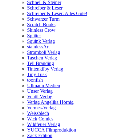
Schnell & Steiner
Schreiber & Leser
Schreiber & Leser: Alles Gute!
Schwarzer Turm
Scratch Books
Skinless Crow
Splitter
Squink Verlag
stainlessArt
Stromboli Verlag
Taschen Verlag
Tell Branding
Tintenkilby Verlag
Tiny Tusk
toonfish
Ullmann Medien
Unser Verlag
Ventil Verlag
Verlag Angelika Hörnig
Vermes-Verlag
Weissblech
Wick Comics
Wildfeuer Verlag
YUCCA Filmproduktion
Zack Edition