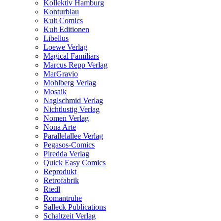
Kollektiv Hamburg
Konturblau
Kult Comics
Kult Editionen
Libellus
Loewe Verlag
Magical Familiars
Marcus Repp Verlag
MarGravio
Mohlberg Verlag
Mosaik
Naglschmid Verlag
Nichtlustig Verlag
Nomen Verlag
Nona Arte
Parallelallee Verlag
Pegasos-Comics
Piredda Verlag
Quick Easy Comics
Reprodukt
Retrofabrik
Riedl
Romantruhe
Salleck Publications
Schaltzeit Verlag