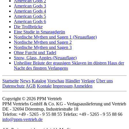
American Gods 2
American Gods 3
American Gods 4
American Gods 5
American Gods 6
Die Trollbrücke
Eine Studie in Smaragdgrün
Nordische Mythen und Sagen 1 (Neuauflage)
Nordische Mythen und Sagen 2
Nordische Mythen und Sagen 3
Ohne Furcht und Tadel
Snow, Glass, Apples (Neuauflage)
Unheilige Bräute der grausigen Sklaven im düstren Haus der
Nacht des finstren Verlangens
Startseite
News
Katalog
Vorschau
Händler
Verlage
Über uns
Datenschutz
AGB
Kontakt
Impressum
Anmelden
Copyright © 2026 PPM Vertrieb
PPM Vertriebs GmbH & Co. KG - Verlagsauslieferung und Vertrieb
DE - 32694 Dörentrup, Industriestraße 18
Telefon: +49 - 5265 - 9 55 88 55 Telefax: +49 - 5265 - 9 55 88 66
info@ppm-vertrieb.de