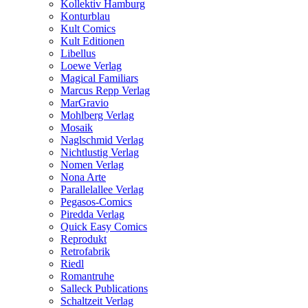
Kollektiv Hamburg
Konturblau
Kult Comics
Kult Editionen
Libellus
Loewe Verlag
Magical Familiars
Marcus Repp Verlag
MarGravio
Mohlberg Verlag
Mosaik
Naglschmid Verlag
Nichtlustig Verlag
Nomen Verlag
Nona Arte
Parallelallee Verlag
Pegasos-Comics
Piredda Verlag
Quick Easy Comics
Reprodukt
Retrofabrik
Riedl
Romantruhe
Salleck Publications
Schaltzeit Verlag