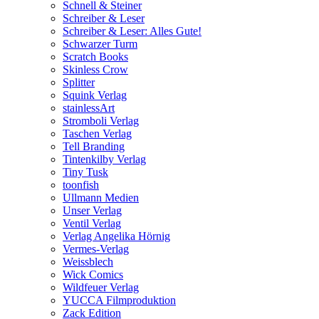
Schnell & Steiner
Schreiber & Leser
Schreiber & Leser: Alles Gute!
Schwarzer Turm
Scratch Books
Skinless Crow
Splitter
Squink Verlag
stainlessArt
Stromboli Verlag
Taschen Verlag
Tell Branding
Tintenkilby Verlag
Tiny Tusk
toonfish
Ullmann Medien
Unser Verlag
Ventil Verlag
Verlag Angelika Hörnig
Vermes-Verlag
Weissblech
Wick Comics
Wildfeuer Verlag
YUCCA Filmproduktion
Zack Edition