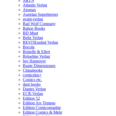
ART:9
Atlantis Verlag
Atomax
Austrian Superheroes
avant-verlag
Bad Wolf Company
Bahoe Books
BD Must
Beltz Verlag
BESTIEunlmt Verlag
Bocola
Boiselle & Ellert
Bröseline Verlag
bsv Hannover
Bunte Dimensionen
Chinabooks
comicplus+
Comics etc.
dani books
Dantes Verlag
ECR-Verlag
Edition 52
Edition Ars Tempus
Edition Comicographie
Edition Comics & Mehr