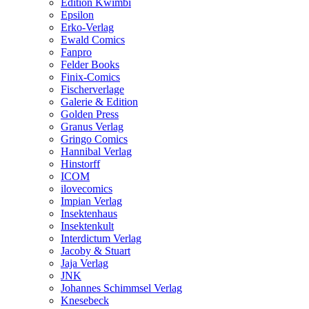
Edition Kwimbi
Epsilon
Erko-Verlag
Ewald Comics
Fanpro
Felder Books
Finix-Comics
Fischerverlage
Galerie & Edition
Golden Press
Granus Verlag
Gringo Comics
Hannibal Verlag
Hinstorff
ICOM
ilovecomics
Impian Verlag
Insektenhaus
Insektenkult
Interdictum Verlag
Jacoby & Stuart
Jaja Verlag
JNK
Johannes Schimmsel Verlag
Knesebeck